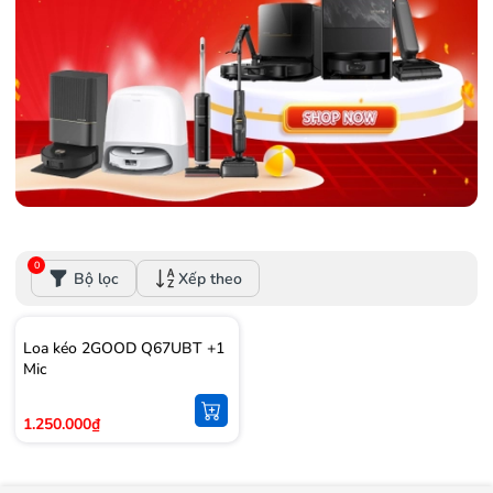
0
Bộ lọc
Xếp theo
Loa kéo 2GOOD Q67UBT +1
Mic
1.250.000₫