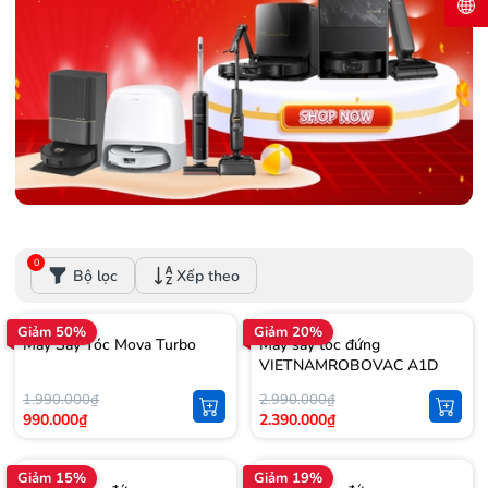
0
Bộ lọc
Xếp theo
Giảm 50%
Giảm 20%
Máy Sấy Tóc Mova Turbo
Máy sấy tóc đứng
VIETNAMROBOVAC A1D
1.990.000₫
2.990.000₫
990.000₫
2.390.000₫
Giảm 15%
Giảm 19%