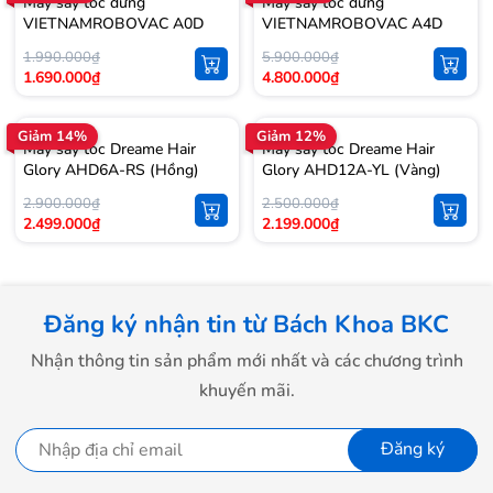
Máy sấy tóc đứng
Máy sấy tóc đứng
VIETNAMROBOVAC A0D
VIETNAMROBOVAC A4D
1.990.000₫
5.900.000₫
1.690.000₫
4.800.000₫
Giảm 14%
Giảm 12%
Máy sấy tóc Dreame Hair
Máy sấy tóc Dreame Hair
Glory AHD6A-RS (Hồng)
Glory AHD12A-YL (Vàng)
2.900.000₫
2.500.000₫
2.499.000₫
2.199.000₫
Đăng ký nhận tin từ Bách Khoa BKC
Nhận thông tin sản phẩm mới nhất và các chương trình
khuyến mãi.
Đăng ký