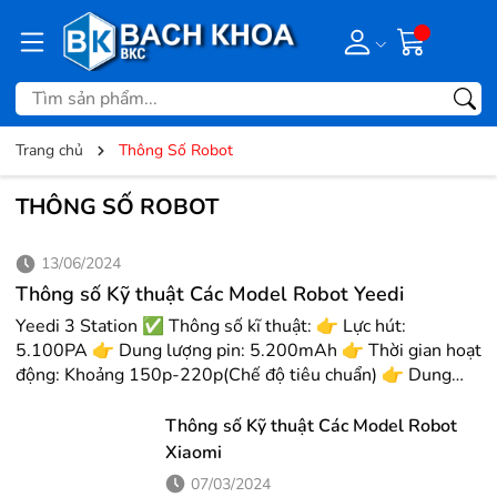
Trang chủ
Thông Số Robot
THÔNG SỐ ROBOT
13/06/2024
Thông số Kỹ thuật Các Model Robot Yeedi
Yeedi 3 Station ✅ Thông số kĩ thuật: 👉 Lực hút:
5.100PA 👉 Dung lượng pin: 5.200mAh 👉 Thời gian hoạt
động: Khoảng 150p-220p(Chế độ tiêu chuẩn) 👉 Dung
tích hộp bụi: 330 ml Dung tích hộp nước:240ml 👉 Dung
tích hộp nước: Hộp nước sạch 4L – Hộp nước bẩn: 4L 👉
Thông số Kỹ thuật Các Model Robot
Diện tích làm việc ở chế độ tiêu chuẩn: 250m2 👉 App
Xiaomi
tiếng việt, Giọng nói robot bằng tiếng anh ✅Tính năng:
07/03/2024