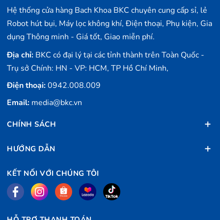
việc ở chế độ tiêu chuẩn: 300m2 👉 Lưu bản đồ: 4
Hệ thống cửa hàng Bach Khoa BKC chuyên cung cấp sỉ, lẻ
tầng ✅Tính năng: 👉Trạm sạc đa năng với thiết kế âm
Robot hút bụi, Máy lọc không khí, Điện thoại, Phụ kiện, Gia
tường nhỏ gọn với chiều cao chỉ 28cm và hiện đại giúp
tiết kiệm không gian đáng kể, tăng cường tính thẩm
dụng Thông minh - Giá tốt, Giao miễn phí.
mỹ. 👉 Trạm sạc tích hợp sẵn bơm xả nước tự động,...
Địa chỉ:
BKC có đại lý tại các tỉnh thành trên Toàn Quốc -
Trụ sở Chính: HN - VP: HCM, TP Hồ Chí Minh,
Điện thoại:
0942.008.009
Email:
media@bkc.vn
CHÍNH SÁCH
HƯỚNG DẪN
KẾT NỐI VỚI CHÚNG TÔI
HỖ TRỢ THANH TOÁN