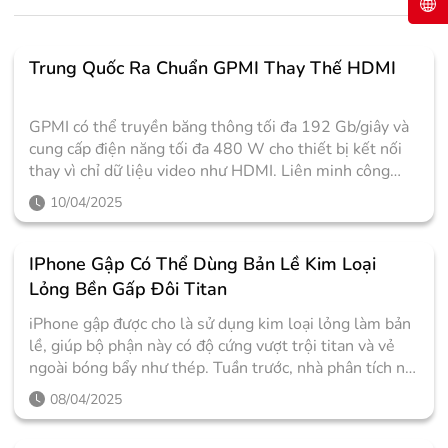
Trung Quốc Ra Chuẩn GPMI Thay Thế HDMI
GPMI có thể truyền băng thông tối đa 192 Gb/giây và
cung cấp điện năng tối đa 480 W cho thiết bị kết nối
thay vì chỉ dữ liệu video như HDMI. Liên minh công
nghiệp video 8K UHD Thâm Quyến, một nhóm gồm
10/04/2025
hơn 50 công ty Trung Quốc vừa ra mắt chuẩn kết nối
có dây mới là General Purpose Media Interface (GPMI)
nhằm thay thế cho hai kết nối phổ biến hiện tại là
IPhone Gập Có Thể Dùng Bản Lề Kim Loại
HDMI và DisplayPort. Chuẩn kết nối HDMI hiện tại.
Lỏng Bền Gấp Đôi Titan
Ảnh: Tom'sHardware Tiêu chuẩn được phát triển để
iPhone gập được cho là sử dụng kim loại lỏng làm bản
hỗ trợ hình ảnh độ phân giải 8K và giảm số lượng cáp
lề, giúp bộ phận này có độ cứng vượt trội titan và vẻ
cần thiết để truyền dữ liệu, điện năng giữa các thiết bị.
ngoài bóng bẩy như thép. Tuần trước, nhà phân tích nổi
Theo HKEPC, cáp GPMI sẽ có hai loại gồm: Type-B với
tiếng Ming-Chi Kuo của TF Securities cho biết Apple
kiểu kết nối độc quyền và Type-C sử dụng thiết kế
08/04/2025
dự kiến sử dụng bản lề kim loại lỏng cho iPhone Fold
tương thích với chuẩn USB-C hiện tại. Do chuẩn 8K có
để đảm bảo màn hình của máy không bị nếp gấp. Cuối
số lượng điểm ảnh gấp bốn lần 4K và 16 lần so với