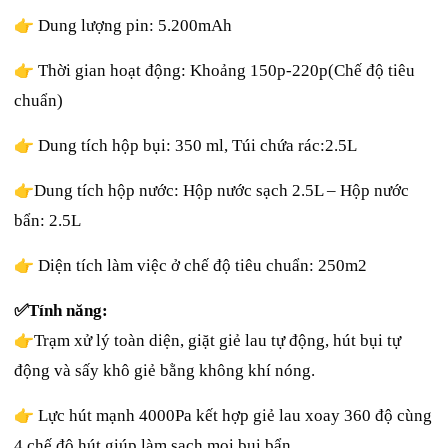
👉
Dung lượng pin: 5.200mAh
👉
Thời gian hoạt động: Khoảng 150p-220p(Chế độ tiêu
chuẩn)
👉
Dung tích hộp bụi: 350 ml, Túi chứa rác:2.5L
👉
Dung tích hộp nước: Hộp nước sạch 2.5L – Hộp nước
bẩn: 2.5L
👉
Diện tích làm việc ở chế độ tiêu chuẩn: 250m2
✅
Tính năng:
👉
Trạm xử lý toàn diện, giặt giẻ lau tự động, hút bụi tự
động và sấy khô giẻ bằng không khí nóng.
👉
Lực hút mạnh 4000Pa kết hợp giẻ lau xoay 360 độ cùng
4 chế độ hút giúp làm sạch mọi bụi bẩn.