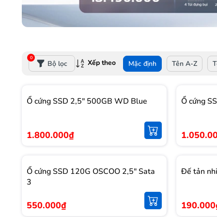
0
Xếp theo
Bộ lọc
Mặc định
Tên A-Z
T
Ổ cứng SSD 2,5" 500GB WD Blue
Ổ cứng S
1.800.000₫
1.050.0
Ổ cứng SSD 120G OSCOO 2,5" Sata
Đế tản nh
3
550.000₫
190.000