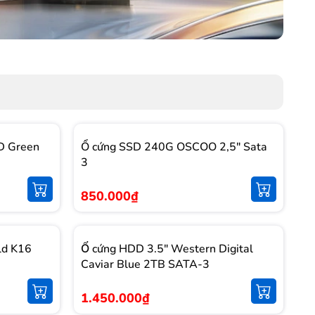
D Green
Ổ cứng SSD 240G OSCOO 2,5" Sata
3
850.000₫
ld K16
Ổ cứng HDD 3.5" Western Digital
Caviar Blue 2TB SATA-3
1.450.000₫