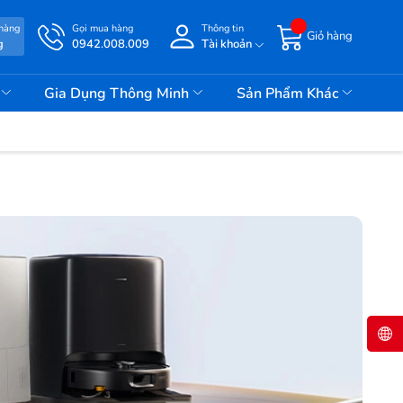
 hàng
Gọi mua hàng
Thông tin
Giỏ hàng
g
0942.008.009
Tài khoản
i
Gia Dụng Thông Minh
Sản Phẩm Khác