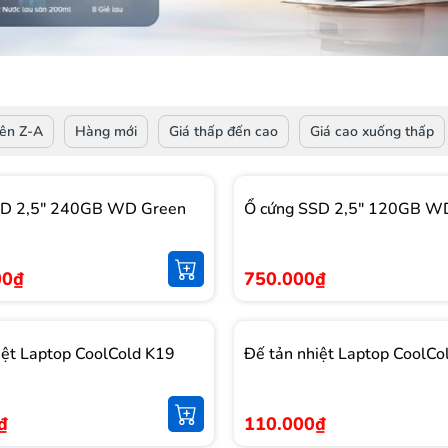
ên Z-A
Hàng mới
Giá thấp đến cao
Giá cao xuống thấp
SD 2,5" 240GB WD Green
Ổ cứng SSD 2,5" 120GB W
00₫
750.000₫
iệt Laptop CoolCold K19
Đế tản nhiệt Laptop CoolCo
₫
110.000₫