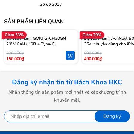
cao cấp
26/06/2026
SẢN PHẨM LIÊN QUAN
Giảm 53%
Giảm 29%
Củ sạc nhanh GOKI G-CH20GN
Bộ sạc nhanh JVJ iNext B
20W GaN (USB + Type-C)
35w chuyên dùng cho iPh
Serie
320.000₫
690.000₫
150.000₫
490.000₫
Đăng ký nhận tin từ Bách Khoa BKC
Nhận thông tin sản phẩm mới nhất và các chương trình
khuyến mãi.
Đăng ký