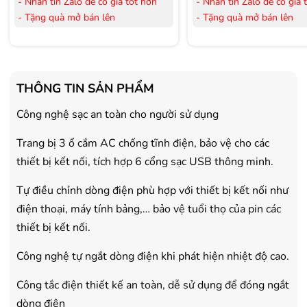
- Nhắn tin Zalo để có giá tốt hơn
- Nhắn tin Zalo để có giá 
- Tặng quà mở bán lên
- Tặng quà mở bán lên
đến 3.000.000đ
đến 3.000.000đ
- Tặng Voucher trị giá
300.000đ
khi
- Tặng Voucher trị giá
300
mua Laptop
mua Laptop
- Tặng Voucher trị giá
150.000đ
khi
- Tặng Voucher trị giá
150
THÔNG TIN SẢN PHẨM
mua Máy lọc Không khí
mua Máy lọc Không khí
- Cam kết hàng mới 100%.
- Cam kết hàng mới 100%
Công nghệ sạc an toàn cho người sử dụng
- Lắp đặt, HDSD tại nhà nội thành
- Lắp đặt, HDSD tại nhà n
Trang bị 3 ổ cắm AC chống tĩnh điện, bảo vệ cho các
Hà Nội, Hồ Chí Minh
Hà Nội, Hồ Chí Minh
- Vận chuyển Toàn Quốc.
- Vận chuyển Toàn Quốc.
thiết bị kết nối, tích hợp 6 cổng sạc USB thông minh.
- Bảo hành 24 tháng chính hãng
- Bảo hành 36 tháng Chí
Tự điều chỉnh dòng điện phù hợp với thiết bị kết nối như
điện thoại, máy tính bảng,… bảo vệ tuổi thọ của pin các
thiết bị kết nối.
Công nghệ tự ngắt dòng điện khi phát hiện nhiệt độ cao.
Công tắc điện thiết kế an toàn, dễ sử dụng để đóng ngắt
dòng điện