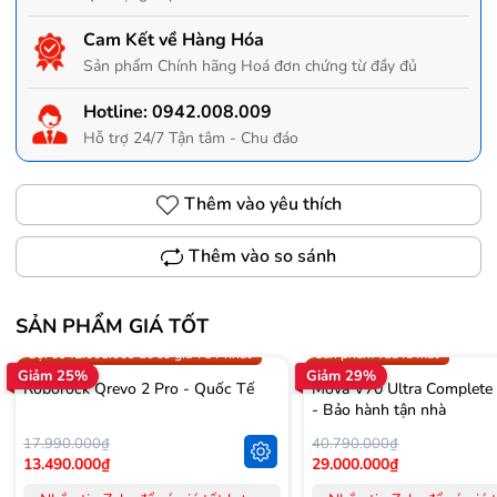
Cam Kết về Hàng Hóa
Sản phẩm Chính hãng Hoá đơn chứng từ đầy đủ
Hotline:
0942.008.009
Hỗ trợ 24/7 Tận tâm - Chu đáo
Thêm vào yêu thích
Thêm vào so sánh
SẢN PHẨM GIÁ TỐT
Trợ giá 300.000đ
Gọi 0942.008.009 để có giá T
Gọi 0942.008.009 để có giá TỐT nhất
Sản phẩm vừa ra mắt
Giảm 25%
Giảm 29%
Roborock Qrevo 2 Pro - Quốc Tế
Mova V70 Ultra Complete
- Bảo hành tận nhà
17.990.000₫
40.790.000₫
13.490.000₫
29.000.000₫