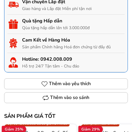
Vận chuyển Lắp đặt
Giao hàng và Lắp đặt Miễn phí tận nơi
Quà tặng Hấp dẫn
Qùa tặng hấp dẫn lên tới 3.000.000đ
Cam Kết về Hàng Hóa
Sản phẩm Chính hãng Hoá đơn chứng từ đầy đủ
Hotline:
0942.008.009
Hỗ trợ 24/7 Tận tâm - Chu đáo
Thêm vào yêu thích
Thêm vào so sánh
SẢN PHẨM GIÁ TỐT
Trợ giá 300.000đ
Gọi 0942.008.009 để có giá T
Gọi 0942.008.009 để có giá TỐT nhất
Sản phẩm vừa ra mắt
Giảm 25%
Giảm 29%