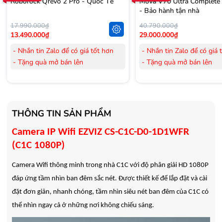
Roborock Qrevo 2 Pro - Quốc Tế
Mova V70 Ultra Complete
- Bảo hành tận nhà
17.990.000₫
40.790.000₫
13.490.000₫
29.000.000₫
- Nhắn tin Zalo để có giá tốt hơn
- Nhắn tin Zalo để có giá 
- Tặng quà mở bán lên
- Tặng quà mở bán lên
đến 3.000.000đ
đến 3.000.000đ
- Tặng Voucher trị giá
300.000đ
khi
- Tặng Voucher trị giá
300
mua Laptop
mua Laptop
- Tặng Voucher trị giá
150.000đ
khi
- Tặng Voucher trị giá
150
THÔNG TIN SẢN PHẨM
mua Máy lọc Không khí
mua Máy lọc Không khí
- Cam kết hàng mới 100%.
- Cam kết hàng mới 100%
Camera IP Wifi EZVIZ CS-C1C-D0-1D1WFR
- Lắp đặt, HDSD tại nhà nội thành
- Lắp đặt, HDSD tại nhà n
(C1C 1080P)
Hà Nội, Hồ Chí Minh
Hà Nội, Hồ Chí Minh
- Vận chuyển Toàn Quốc.
- Vận chuyển Toàn Quốc.
Camera Wifi thông minh trong nhà C1C với độ phân giải HD 1080P
- Bảo hành 24 tháng chính hãng
- Bảo hành 36 tháng Chí
đáp ứng tầm nhìn ban đêm sắc nét. Được thiết kế để lắp đặt và cài
đặt đơn giản, nhanh chóng, tầm nhìn siêu nét ban đêm của C1C có
thể nhìn ngay cả ở những nơi không chiếu sáng.