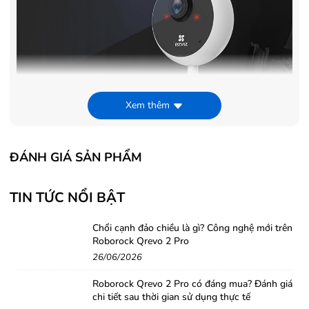
Xem thêm
Cảnh báo chuyển động
ĐÁNH GIÁ SẢN PHẨM
Bạn sẽ có cảm giác luôn luôn có người canh gác tại nhà. Với tính
năng phát hiện chuyển động, C1C theo dõi trong nhà của bạn và
TIN TỨC NỔI BẬT
ngay lập tức cảnh báo bạn trên thiết bị di động của bạn bằng hình
ảnh được chụp khi có bất kỳ điều gì bất thường xảy ra. (Cảnh báo
Chổi cạnh đảo chiều là gì? Công nghệ mới trên
tức thì phải được kích hoạt bằng tay).
Roborock Qrevo 2 Pro
26/06/2026
Roborock Qrevo 2 Pro có đáng mua? Đánh giá
chi tiết sau thời gian sử dụng thực tế