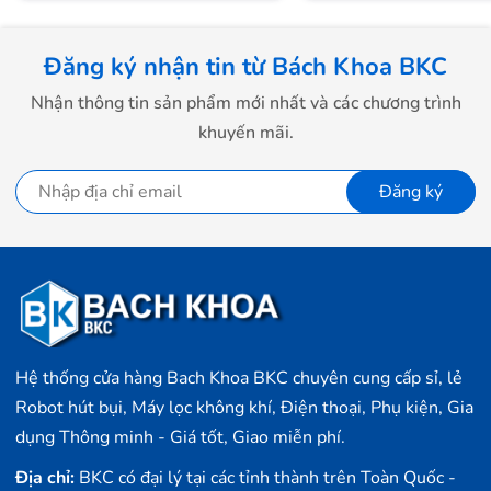
Đăng ký nhận tin từ Bách Khoa BKC
Nhận thông tin sản phẩm mới nhất và các chương trình
khuyến mãi.
Đăng ký
Dễ dàng sử dụng
Chỉ cần đặt C1C trên kệ hoặc hít nó vào tường hoặc trần nhà. Sau
Hệ thống cửa hàng Bach Khoa BKC chuyên cung cấp sỉ, lẻ
khi lắp đặt, bạn có thể tự điều chỉnh vị trí của nó để theo dõi mọi
Robot hút bụi, Máy lọc không khí, Điện thoại, Phụ kiện, Gia
nơi.
dụng Thông minh - Giá tốt, Giao miễn phí.
Địa chỉ:
BKC có đại lý tại các tỉnh thành trên Toàn Quốc -