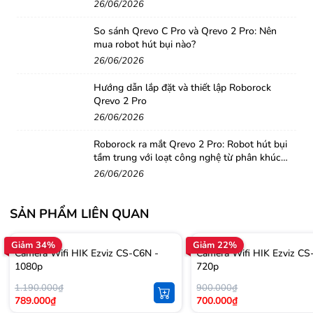
26/06/2026
So sánh Qrevo C Pro và Qrevo 2 Pro: Nên
mua robot hút bụi nào?
26/06/2026
Hướng dẫn lắp đặt và thiết lập Roborock
Qrevo 2 Pro
26/06/2026
Roborock ra mắt Qrevo 2 Pro: Robot hút bụi
tầm trung với loạt công nghệ từ phân khúc
Quan sát bất cứ lúc nào
cao cấp
26/06/2026
Nói chuyện với những người thân yêu của bạn và ngăn chặn
những người lạ không mong muốn - tất cả bằng cách sử dụng tính
SẢN PHẨM LIÊN QUAN
năng giao tiếp âm thanh hai chiều của C1C.
Giảm 34%
Giảm 22%
Camera Wifi HIK Ezviz CS-C6N -
Camera Wifi HIK Ezviz CS
Sử dụng Ứng dụng EZVIZ trên thiết bị di động của bạn, bạn có thể
1080p
720p
dễ dàng và thuận tiện tận hưởng liên lạc mọi lúc mọi nơi.
1.190.000₫
900.000₫
789.000₫
700.000₫