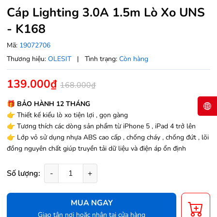
Cáp Lighting 3.0A 1.5m Lò Xo UNS
- K168
Mã:
19072706
Thương hiệu:
OLESIT
|
Tình trạng:
Còn hàng
139.000₫
168.000₫
🎁
BẢO HÀNH 12 THÁNG
👉
Thiết kế kiểu lò xo tiện lợi , gọn gàng
👉
Tương thích các dòng sản phẩm từ iPhone 5 , iPad 4 trở lên
👉
Lớp vỏ sử dụng nhựa ABS cao cấp , chống cháy , chống đứt , lõi
đồng nguyên chất giúp truyền tải dữ liệu và điện áp ổn định
Số lượng:
-
+
MUA NGAY
Giao tận nơi hoặc nhận tại cửa hàng