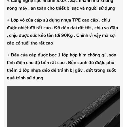
+ Công nghệ sạc nhanh 3.0A . Sạc nhanh mà không
nóng máy , an toàn cho thiết bị sạc và người sử dụng
+ Lớp vỏ của cáp sử dụng nhựa TPE cao cấp , chịu
được nhiệt độ rất cao . Độ dẻo dai rất tốt , chịu va đập
, chịu được sức kéo lên tới 90Kg . Chính vì vậy mà sợi
cáp có tuổi thọ rất cao
+ Đầu của cáp được bọc 1 lớp hợp kim chống gỉ , sơn
tĩnh điện cho độ bền rất cao . Bên cạnh đó được phủ
thêm 1 lớp nhựa dẻo để tránh bị gẫy , đứt trong suốt
quá trình sử dụng