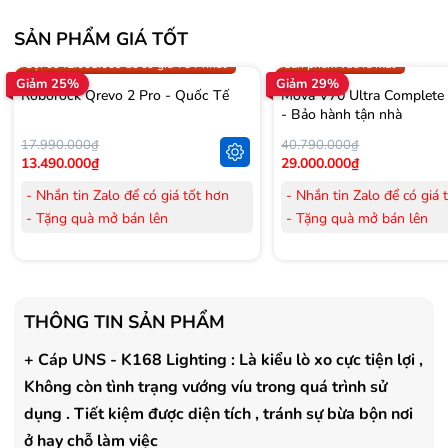
SẢN PHẨM GIÁ TỐT
Trợ giá 300.000đ
Gọi 0942.008.009 để có giá T
Gọi 0942.008.009 để có giá TỐT nhất
Sản phẩm vừa ra mắt
Giảm 25%
Giảm 29%
Roborock Qrevo 2 Pro - Quốc Tế
Mova V70 Ultra Complete
- Bảo hành tận nhà
17.990.000₫
40.790.000₫
13.490.000₫
29.000.000₫
- Nhắn tin Zalo để có giá tốt hơn
- Nhắn tin Zalo để có giá 
- Tặng quà mở bán lên
- Tặng quà mở bán lên
đến 3.000.000đ
đến 3.000.000đ
- Tặng Voucher trị giá
300.000đ
khi
- Tặng Voucher trị giá
300
mua Laptop
mua Laptop
- Tặng Voucher trị giá
150.000đ
khi
- Tặng Voucher trị giá
150
THÔNG TIN SẢN PHẨM
mua Máy lọc Không khí
mua Máy lọc Không khí
- Cam kết hàng mới 100%.
- Cam kết hàng mới 100%
+ Cáp UNS - K168 Lighting : Là kiểu lò xo cực tiện lợi ,
- Lắp đặt, HDSD tại nhà nội thành
- Lắp đặt, HDSD tại nhà n
Không còn tình trạng vướng víu trong quá trình sử
Hà Nội, Hồ Chí Minh
Hà Nội, Hồ Chí Minh
dụng . Tiết kiệm được diện tích , tránh sự bừa bộn nơi
- Vận chuyển Toàn Quốc.
- Vận chuyển Toàn Quốc.
ở hay chỗ làm việc