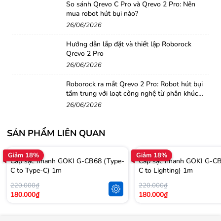
So sánh Qrevo C Pro và Qrevo 2 Pro: Nên
mua robot hút bụi nào?
26/06/2026
Hướng dẫn lắp đặt và thiết lập Roborock
Qrevo 2 Pro
26/06/2026
Roborock ra mắt Qrevo 2 Pro: Robot hút bụi
tầm trung với loạt công nghệ từ phân khúc
cao cấp
26/06/2026
SẢN PHẨM LIÊN QUAN
Giảm 18%
Giảm 18%
Cáp sạc nhanh GOKI G-CB68 (Type-
Cáp sạc nhanh GOKI G-CB
C to Type-C) 1m
C to Lighting) 1m
220.000₫
220.000₫
180.000₫
180.000₫