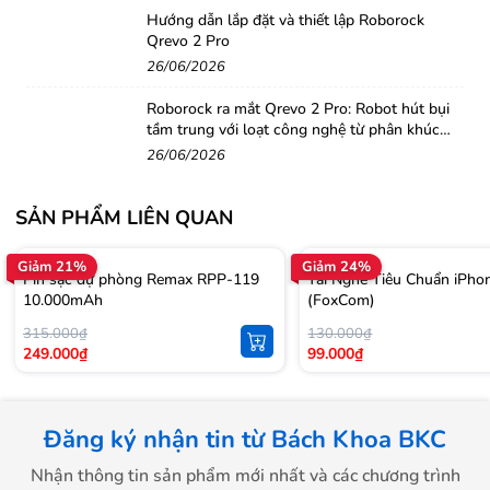
Hướng dẫn lắp đặt và thiết lập Roborock
Qrevo 2 Pro
26/06/2026
Roborock ra mắt Qrevo 2 Pro: Robot hút bụi
tầm trung với loạt công nghệ từ phân khúc
cao cấp
26/06/2026
SẢN PHẨM LIÊN QUAN
Giảm 21%
Giảm 24%
Pin sạc dự phòng Remax RPP-119
Tai Nghe Tiêu Chuẩn iPho
10.000mAh
(FoxCom)
315.000₫
130.000₫
249.000₫
99.000₫
Đăng ký nhận tin từ Bách Khoa BKC
Nhận thông tin sản phẩm mới nhất và các chương trình