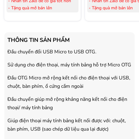
- Nhắn tin Zalo để có giá tốt hơn
- Nhắn tin Zalo để có giá 
- Tặng quà mở bán lên
- Tặng quà mở bán lên
đến 3.000.000đ
đến 3.000.000đ
- Tặng Voucher trị giá
300.000đ
khi
- Tặng Voucher trị giá
300
mua Laptop
mua Laptop
- Tặng Voucher trị giá
150.000đ
khi
- Tặng Voucher trị giá
150
THÔNG TIN SẢN PHẨM
mua Máy lọc Không khí
mua Máy lọc Không khí
- Cam kết hàng mới 100%.
- Cam kết hàng mới 100%
Đầu chuyển đổi USB Micro to USB OTG.
- Lắp đặt, HDSD tại nhà nội thành
- Lắp đặt, HDSD tại nhà n
Sử dụng cho điện thoại, máy tính bảng hỗ trợ Micro OTG
Hà Nội, Hồ Chí Minh
Hà Nội, Hồ Chí Minh
- Vận chuyển Toàn Quốc.
- Vận chuyển Toàn Quốc.
Đầu OTG Micro mở rộng kết nối cho điện thoại với USB,
- Bảo hành 24 tháng chính hãng
- Bảo hành 36 tháng Chí
chuột, bàn phím, ổ cứng cắm ngoài
Đầu chuyển giúp mở rộng khảng năng kết nối cho điện
thoại/ máy tính bảng
Giúp điện thoại máy tính bảng kết nối được với: chuột,
bàn phím, USB (sao chép dữ liệu qua lại được)