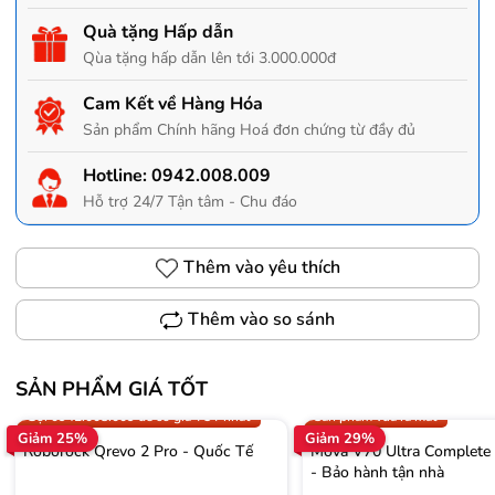
Quà tặng Hấp dẫn
Qùa tặng hấp dẫn lên tới 3.000.000đ
Cam Kết về Hàng Hóa
Sản phẩm Chính hãng Hoá đơn chứng từ đầy đủ
Hotline:
0942.008.009
Hỗ trợ 24/7 Tận tâm - Chu đáo
Thêm vào yêu thích
Thêm vào so sánh
SẢN PHẨM GIÁ TỐT
Trợ giá 300.000đ
Gọi 0942.008.009 để có giá T
Gọi 0942.008.009 để có giá TỐT nhất
Sản phẩm vừa ra mắt
Giảm 25%
Giảm 29%
Roborock Qrevo 2 Pro - Quốc Tế
Mova V70 Ultra Complete
- Bảo hành tận nhà