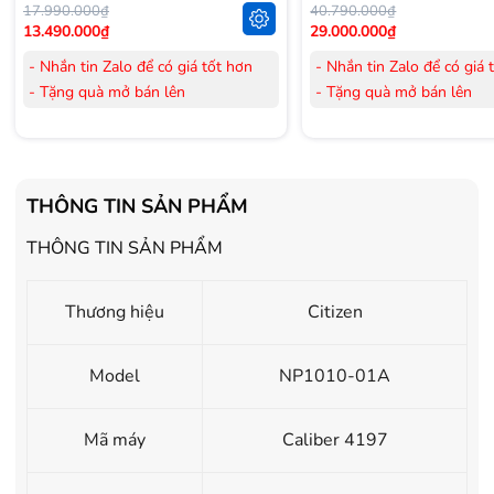
17.990.000₫
40.790.000₫
13.490.000₫
29.000.000₫
- Nhắn tin Zalo để có giá tốt hơn
- Nhắn tin Zalo để có giá 
- Tặng quà mở bán lên
- Tặng quà mở bán lên
đến 3.000.000đ
đến 3.000.000đ
- Tặng Voucher trị giá
300.000đ
khi
- Tặng Voucher trị giá
300
mua Laptop
mua Laptop
- Tặng Voucher trị giá
150.000đ
khi
- Tặng Voucher trị giá
150
THÔNG TIN SẢN PHẨM
mua Máy lọc Không khí
mua Máy lọc Không khí
- Cam kết hàng mới 100%.
- Cam kết hàng mới 100%
THÔNG TIN SẢN PHẨM
- Lắp đặt, HDSD tại nhà nội thành
- Lắp đặt, HDSD tại nhà n
Hà Nội, Hồ Chí Minh
Hà Nội, Hồ Chí Minh
Thương hiệu
Citizen
- Vận chuyển Toàn Quốc.
- Vận chuyển Toàn Quốc.
- Bảo hành 24 tháng chính hãng
- Bảo hành 36 tháng Chí
Model
NP1010-01A
Mã máy
Caliber 4197