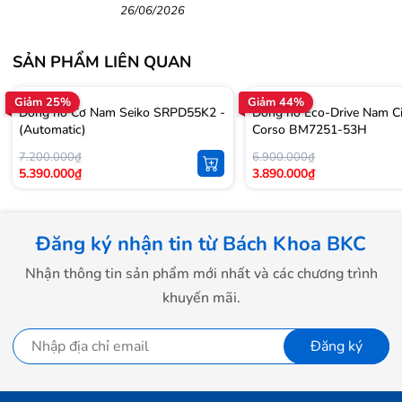
cao cấp
26/06/2026
SẢN PHẨM LIÊN QUAN
Giảm 25%
Giảm 44%
Đồng hồ Cơ Nam Seiko SRPD55K2 -
Đồng hồ Eco-Drive Nam Ci
(Automatic)
Corso BM7251-53H
7.200.000₫
6.900.000₫
5.390.000₫
3.890.000₫
Đăng ký nhận tin từ Bách Khoa BKC
Nhận thông tin sản phẩm mới nhất và các chương trình
khuyến mãi.
Đăng ký