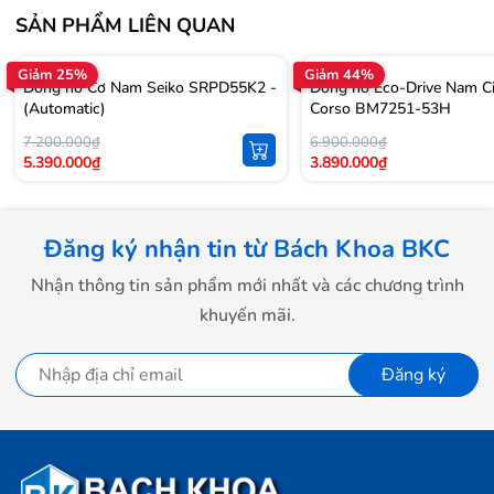
SẢN PHẨM LIÊN QUAN
Giảm 25%
Giảm 44%
Đồng hồ Cơ Nam Seiko SRPD55K2 -
Đồng hồ Eco-Drive Nam Ci
(Automatic)
Corso BM7251-53H
7.200.000₫
6.900.000₫
5.390.000₫
3.890.000₫
Đăng ký nhận tin từ Bách Khoa BKC
Nhận thông tin sản phẩm mới nhất và các chương trình
khuyến mãi.
Đăng ký