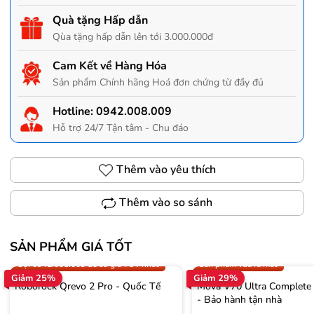
Quà tặng Hấp dẫn
Qùa tặng hấp dẫn lên tới 3.000.000đ
Cam Kết về Hàng Hóa
Sản phẩm Chính hãng Hoá đơn chứng từ đầy đủ
Hotline:
0942.008.009
Hỗ trợ 24/7 Tận tâm - Chu đáo
Thêm vào yêu thích
Thêm vào so sánh
SẢN PHẨM GIÁ TỐT
Trợ giá 300.000đ
Gọi 0942.008.009 để có giá T
Gọi 0942.008.009 để có giá TỐT nhất
Sản phẩm vừa ra mắt
Giảm 25%
Giảm 29%
Roborock Qrevo 2 Pro - Quốc Tế
Mova V70 Ultra Complete
- Bảo hành tận nhà