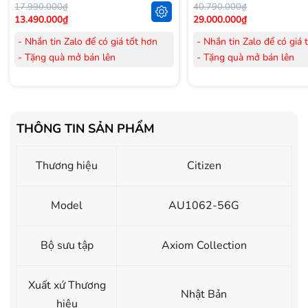
17.990.000₫
40.790.000₫
13.490.000₫
29.000.000₫
- Nhắn tin Zalo để có giá tốt hơn
- Nhắn tin Zalo để có giá 
- Tặng quà mở bán lên
- Tặng quà mở bán lên
đến 3.000.000đ
đến 3.000.000đ
- Tặng Voucher trị giá
300.000đ
khi
- Tặng Voucher trị giá
300
mua Laptop
mua Laptop
- Tặng Voucher trị giá
150.000đ
khi
- Tặng Voucher trị giá
150
THÔNG TIN SẢN PHẨM
mua Máy lọc Không khí
mua Máy lọc Không khí
- Cam kết hàng mới 100%.
- Cam kết hàng mới 100%
Thương hiệu
Citizen
- Lắp đặt, HDSD tại nhà nội thành
- Lắp đặt, HDSD tại nhà n
Hà Nội, Hồ Chí Minh
Hà Nội, Hồ Chí Minh
- Vận chuyển Toàn Quốc.
- Vận chuyển Toàn Quốc.
Model
AU1062-56G
- Bảo hành 24 tháng chính hãng
- Bảo hành 36 tháng Chí
Bộ sưu tập
Axiom Collection
Xuất xứ Thương
Nhật Bản
hiệu