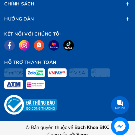
CHÍNH SÁCH
HƯỚNG DẪN
KẾT NỐI VỚI CHÚNG TÔI
HỖ TRỢ THANH TOÁN
Liên hệ
© Bản quyền thuộc về
Bach Khoa BKC
Cung cấp bởi
Sapo