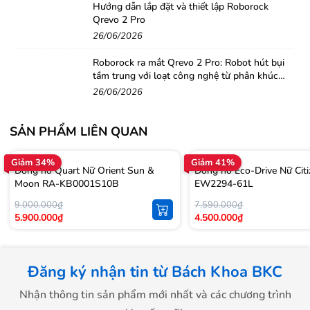
Hướng dẫn lắp đặt và thiết lập Roborock
Qrevo 2 Pro
26/06/2026
Roborock ra mắt Qrevo 2 Pro: Robot hút bụi
tầm trung với loạt công nghệ từ phân khúc
cao cấp
26/06/2026
SẢN PHẨM LIÊN QUAN
Giảm 34%
Giảm 41%
Đồng hồ Quart Nữ Orient Sun &
Đồng hồ Eco-Drive Nữ Cit
Moon RA-KB0001S10B
EW2294-61L
9.000.000₫
7.590.000₫
5.900.000₫
4.500.000₫
Đăng ký nhận tin từ Bách Khoa BKC
Nhận thông tin sản phẩm mới nhất và các chương trình