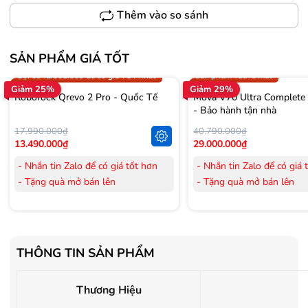
Thêm vào so sánh
SẢN PHẨM GIÁ TỐT
Trợ giá 300.000đ
Gọi 0942.008.009 để có giá T
Gọi 0942.008.009 để có giá TỐT nhất
Sản phẩm vừa ra mắt
Giảm 25%
Giảm 29%
Roborock Qrevo 2 Pro - Quốc Tế
Mova V70 Ultra Complete
- Bảo hành tận nhà
17.990.000₫
40.790.000₫
13.490.000₫
29.000.000₫
- Nhắn tin Zalo để có giá tốt hơn
- Nhắn tin Zalo để có giá 
- Tặng quà mở bán lên
- Tặng quà mở bán lên
đến 3.000.000đ
đến 3.000.000đ
- Tặng Voucher trị giá
300.000đ
khi
- Tặng Voucher trị giá
300
mua Laptop
mua Laptop
- Tặng Voucher trị giá
150.000đ
khi
- Tặng Voucher trị giá
150
THÔNG TIN SẢN PHẨM
mua Máy lọc Không khí
mua Máy lọc Không khí
- Cam kết hàng mới 100%.
- Cam kết hàng mới 100%
Thương Hiệu
- Lắp đặt, HDSD tại nhà nội thành
- Lắp đặt, HDSD tại nhà n