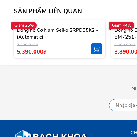
SẢN PHẨM LIÊN QUAN
Giảm 25%
Giảm 44%
Đồng hồ Cơ Nam Seiko SRPD55K2 -
Đồng hồ E
(Automatic)
BM7251-
7.200.000₫
6.900.000₫
5.390.000₫
3.890.0
Nh
CH