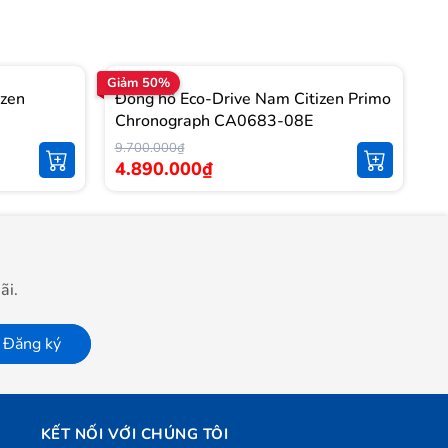
Giảm 50%
Gi
izen
Đồng hồ Eco-Drive Nam Citizen Primo
Đ
Chronograph CA0683-08E
B
9.700.000₫
5.
4.890.000₫
3
ãi.
Đăng ký
KẾT NỐI VỚI CHÚNG TÔI