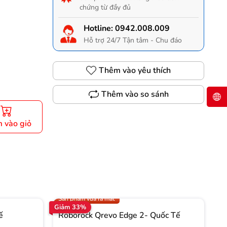
chứng từ đầy đủ
Hotline:
0942.008.009
Hỗ trợ 24/7 Tận tâm - Chu đáo
Thêm vào yêu thích
Thêm vào so sánh
 vào giỏ
Gọi 0942.008.009 để có giá TỐT nhất
Trợ giá 1.000.000đ
Sản phẩm vừa ra mắt
Giảm 33%
Gi
ế
Roborock Qrevo Edge 2- Quốc Tế
R
T