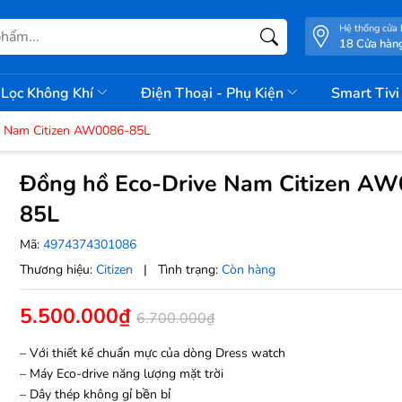
Hệ thống cửa
18 Cửa hàn
Lọc Không Khí
Điện Thoại - Phụ Kiện
Smart Tiv
e Nam Citizen AW0086-85L
Đồng hồ Eco-Drive Nam Citizen A
85L
Mã:
4974374301086
Thương hiệu:
Citizen
|
Tình trạng:
Còn hàng
5.500.000₫
6.700.000₫
– Với thiết kế chuẩn mực của dòng Dress watch
– Máy Eco-drive năng lượng mặt trời
– Dây thép không gỉ bền bỉ