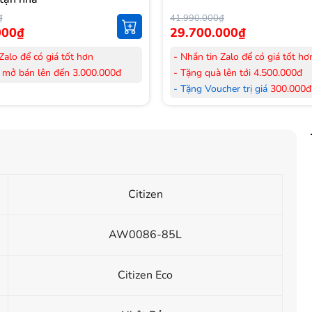
₫
41.990.000₫
000₫
29.700.000₫
Zalo để có giá tốt hơn
- Nhắn tin Zalo để có giá tốt hơ
 mở bán lên đến 3.000.000đ
- Tặng quà lên tới 4.500.000đ
her trị giá
300.000đ
khi mua
- Tặng Voucher trị giá
300.000đ
Laptop
her trị giá
150.000đ
khi mua
- Tặng Voucher trị giá
150.000đ
ông khí
Máy lọc Không khí
 hàng mới 100%.
- Cam kết hàng mới 100%. Đầy
 HDSD tại nhà nội thành Hà Nội,
đơn VAT.
nh
- Lắp đặt, HDSD tại nhà nội thà
Citizen
ển Toàn Quốc.
Hồ Chí Minh
 36 tháng Chính hãng
- Vận chuyển Toàn Quốc.
- Bảo hành 24 tháng chính hãn
AW0086-85L
Citizen Eco