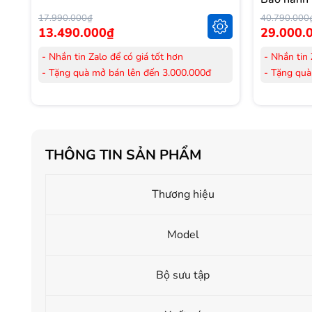
17.990.000₫
40.790.000
13.490.000₫
29.000.
- Nhắn tin Zalo để có giá tốt hơn
- Nhắn tin 
- Tặng quà mở bán lên đến 3.000.000đ
- Tặng quà
- Tặng Voucher trị giá
300.000đ
khi mua
- Tặng Vouc
Laptop
Laptop
- Tặng Voucher trị giá
150.000đ
khi mua
- Tặng Vouc
Máy lọc Không khí
Máy lọc Kh
THÔNG TIN SẢN PHẨM
- Cam kết hàng mới 100%.
- Cam kết
- Lắp đặt, HDSD tại nhà nội thành Hà Nội,
- Lắp đặt,
Hồ Chí Minh
Hồ Chí Mi
Thương hiệu
- Vận chuyển Toàn Quốc.
- Vận chuy
- Bảo hành 24 tháng chính hãng
- Bảo hành
Model
Bộ sưu tập