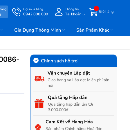
 hàng
Gọi mua hàng
Thông tin
Giỏ hàng
g
0942.008.009
Tài khoản
i
Gia Dụng Thông Minh
Sản Phẩm Khác
W0086-
Chính sách hỗ trợ
Vận chuyển Lắp đặt
Giao hàng và Lắp đặt Miễn phí tận
nơi
Quà tặng Hấp dẫn
Qùa tặng hấp dẫn lên tới
3.000.000đ
Cam Kết về Hàng Hóa
Sản phẩm Chính hãng Hoá đơn