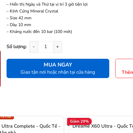
– Hiển thị Ngày và Thứ tại vị trí 3 giờ tiện lợi
– Kính Cứng Mineral Crystal
– Size 42 mm
– Dày 10 mm
– Kháng nước đến 10 bar (100 mét)
Số lượng:
-
+
MUA NGAY
Giao tận nơi hoặc nhận tại cửa hàng
Thêm
.009 để có giá TỐT nhất
 ra mắt
Giảm 29%
Ultra Complete - Quốc Tế -
Dreame X60 Ultra - Quốc T
tận nhà