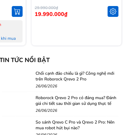
29.990.000₫
14
19.990.000₫
1
n
-
-
khi mua
-
L
khi mua
-
TIN TỨC NỔI BẬT
M
 đủ Hoá
-
-
Chổi cạnh đảo chiều là gì? Công nghệ mới
trên Roborock Qrevo 2 Pro
nh Hà Nội,
H
26/06/2026
-
-
Roborock Qrevo 2 Pro có đáng mua? Đánh
g
giá chi tiết sau thời gian sử dụng thực tế
26/06/2026
So sánh Qrevo C Pro và Qrevo 2 Pro: Nên
mua robot hút bụi nào?