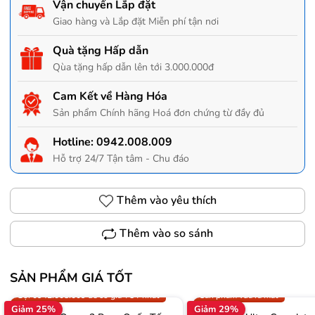
Vận chuyển Lắp đặt
Giao hàng và Lắp đặt Miễn phí tận nơi
Quà tặng Hấp dẫn
Qùa tặng hấp dẫn lên tới 3.000.000đ
Cam Kết về Hàng Hóa
Sản phẩm Chính hãng Hoá đơn chứng từ đầy đủ
Hotline:
0942.008.009
Hỗ trợ 24/7 Tận tâm - Chu đáo
Thêm vào yêu thích
Thêm vào so sánh
SẢN PHẨM GIÁ TỐT
Trợ giá 300.000đ
Gọi 0942.008.009 để có giá T
Gọi 0942.008.009 để có giá TỐT nhất
Sản phẩm vừa ra mắt
Giảm 25%
Giảm 29%