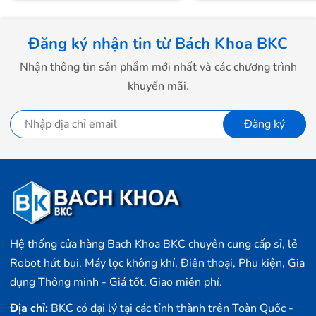
Kích thước
36mmx38mm
Đăng ký nhận tin từ Bách Khoa BKC
Nhận thông tin sản phẩm mới nhất và các chương trình
Độ dày
9mm
khuyến mãi.
Độ chịu nước
5ATM (50mét)
Đăng ký
Tính năng khác
Hệ thống cửa hàng Bach Khoa BKC chuyên cung cấp sỉ, lẻ
Robot hút bụi, Máy lọc không khí, Điện thoại, Phụ kiện, Gia
dụng Thông minh - Giá tốt, Giao miễn phí.
Địa chỉ:
BKC có đại lý tại các tỉnh thành trên Toàn Quốc -