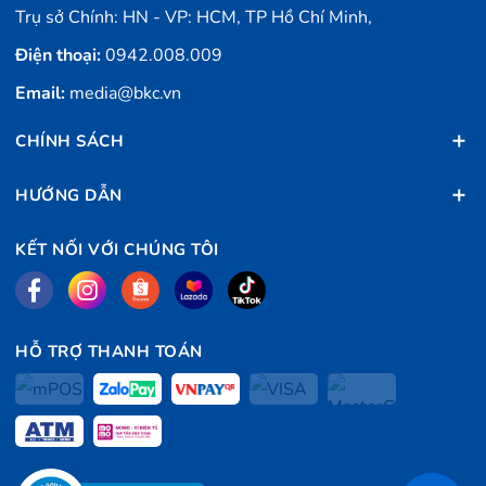
Trụ sở Chính: HN - VP: HCM, TP Hồ Chí Minh,
Điện thoại:
0942.008.009
Email:
media@bkc.vn
CHÍNH SÁCH
HƯỚNG DẪN
KẾT NỐI VỚI CHÚNG TÔI
HỖ TRỢ THANH TOÁN