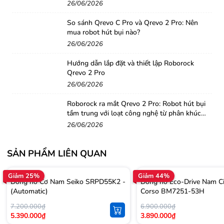
26/06/2026
Giới tính
Nam - Nữ
So sánh Qrevo C Pro và Qrevo 2 Pro: Nên
mua robot hút bụi nào?
Chất liệu dây
Thép không ghỉ 316L mạ v
26/06/2026
Hướng dẫn lắp đặt và thiết lập Roborock
Vỏ máy
Thép không ghỉ 316L mạ v
Qrevo 2 Pro
26/06/2026
Mặt kính
Kính khoáng
Roborock ra mắt Qrevo 2 Pro: Robot hút bụi
tầm trung với loạt công nghệ từ phân khúc
cao cấp
26/06/2026
Phong cách
Classic
SẢN PHẨM LIÊN QUAN
Màu mặt
Vàng
Giảm 25%
Giảm 44%
Đồng hồ Cơ Nam Seiko SRPD55K2 -
Đồng hồ Eco-Drive Nam Ci
Kiểu dáng
Vuông
(Automatic)
Corso BM7251-53H
7.200.000₫
6.900.000₫
5.390.000₫
3.890.000₫
Xuất xứ
Nhật Bản