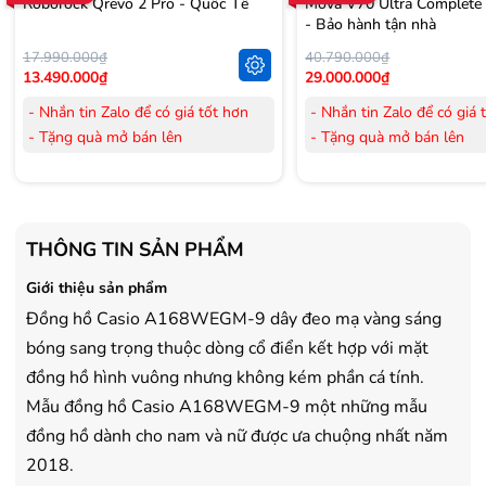
Roborock Qrevo 2 Pro - Quốc Tế
Mova V70 Ultra Complete
- Bảo hành tận nhà
17.990.000₫
40.790.000₫
13.490.000₫
29.000.000₫
- Nhắn tin Zalo để có giá tốt hơn
- Nhắn tin Zalo để có giá 
- Tặng quà mở bán lên
- Tặng quà mở bán lên
đến 3.000.000đ
đến 3.000.000đ
- Tặng Voucher trị giá
300.000đ
khi
- Tặng Voucher trị giá
300
mua Laptop
mua Laptop
- Tặng Voucher trị giá
150.000đ
khi
- Tặng Voucher trị giá
150
THÔNG TIN SẢN PHẨM
mua Máy lọc Không khí
mua Máy lọc Không khí
- Cam kết hàng mới 100%.
- Cam kết hàng mới 100%
Giới thiệu sản phẩm
- Lắp đặt, HDSD tại nhà nội thành
- Lắp đặt, HDSD tại nhà n
Đồng hồ Casio A168WEGM-9 dây đeo mạ vàng sáng
Hà Nội, Hồ Chí Minh
Hà Nội, Hồ Chí Minh
bóng sang trọng thuộc dòng cổ điển kết hợp với mặt
- Vận chuyển Toàn Quốc.
- Vận chuyển Toàn Quốc.
đồng hồ hình vuông nhưng không kém phần cá tính.
- Bảo hành 24 tháng chính hãng
- Bảo hành 36 tháng Chí
Mẫu đồng hồ Casio A168WEGM-9 một những mẫu
đồng hồ dành cho nam và nữ được ưa chuộng nhất năm
2018.