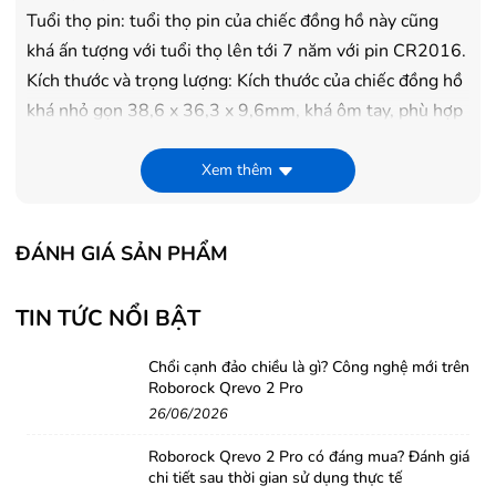
Tuổi thọ pin: tuổi thọ pin của chiếc đồng hồ này cũng
khá ấn tượng với tuổi thọ lên tới 7 năm với pin CR2016.
Kích thước và trọng lượng: Kích thước của chiếc đồng hồ
khá nhỏ gọn 38,6 x 36,3 x 9,6mm, khá ôm tay, phù hợp
với những người có cổ tay nhỏ và hơi gầy. Bởi vỏ và kính
đồng hồ đều được làm từ nhựa giúp cho trọng lượng của
Xem thêm
“em” đồng hồ này cũng khá nhẹ chỉ với 49g.
Một thiết kế khá ấn tượng của mẫu đồng hồ Casio dây
ĐÁNH GIÁ SẢN PHẨM
kim loại.
Thông số kỹ thuật
TIN TỨC NỔI BẬT
Thương hiệu
Casio
Chổi cạnh đảo chiều là gì? Công nghệ mới trên
Roborock Qrevo 2 Pro
Model
A168WEGM
26/06/2026
Roborock Qrevo 2 Pro có đáng mua? Đánh giá
Loại máy
Quartz (Pin)
chi tiết sau thời gian sử dụng thực tế