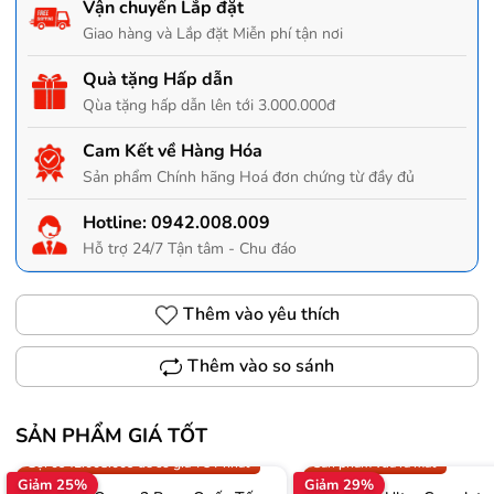
Vận chuyển Lắp đặt
Giao hàng và Lắp đặt Miễn phí tận nơi
Quà tặng Hấp dẫn
Qùa tặng hấp dẫn lên tới 3.000.000đ
Cam Kết về Hàng Hóa
Sản phẩm Chính hãng Hoá đơn chứng từ đầy đủ
Hotline:
0942.008.009
Hỗ trợ 24/7 Tận tâm - Chu đáo
Thêm vào yêu thích
Thêm vào so sánh
SẢN PHẨM GIÁ TỐT
Trợ giá 300.000đ
Gọi 0942.008.009 để có giá T
Gọi 0942.008.009 để có giá TỐT nhất
Sản phẩm vừa ra mắt
Giảm 25%
Giảm 29%