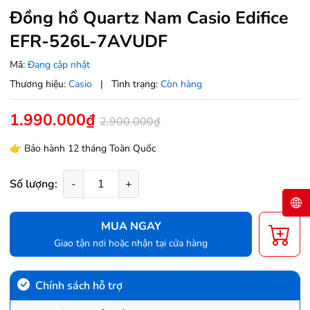
Đồng hồ Quartz Nam Casio Edifice
EFR-526L-7AVUDF
Mã:
Đang cập nhật
Thương hiệu:
Casio
|
Tình trạng:
Còn hàng
1.990.000₫
2.900.000₫
👉 Bảo hành 12 tháng Toàn Quốc
Số lượng:
-
+
MUA NGAY
Giao tận nơi hoặc nhận tại cửa hàng
Chính sách hỗ trợ