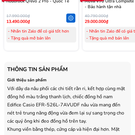
Roborock Qrevo 2 Pro - Quốc Tế
Mova V70 Ultra Complete
- Bảo hành tận nhà
17.990.000₫
40.790.000₫
13.490.000₫
29.000.000₫
- Nhắn tin Zalo để có giá tốt hơn
- Nhắn tin Zalo để có giá 
- Tặng quà mở bán lên
- Tặng quà mở bán lên
đến 3.000.000đ
đến 3.000.000đ
- Tặng Voucher trị giá
300.000đ
khi
- Tặng Voucher trị giá
300
mua Laptop
mua Laptop
- Tặng Voucher trị giá
150.000đ
khi
- Tặng Voucher trị giá
150
THÔNG TIN SẢN PHẨM
mua Máy lọc Không khí
mua Máy lọc Không khí
- Cam kết hàng mới 100%.
- Cam kết hàng mới 100%
Giới thiệu sản phẩm
- Lắp đặt, HDSD tại nhà nội thành
- Lắp đặt, HDSD tại nhà n
Với dây da nâu phối các chi tiết rằn ri, kết hợp cùng mặt
Hà Nội, Hồ Chí Minh
Hà Nội, Hồ Chí Minh
đồng hồ màu trắng thanh lịch, chiếc đồng hồ nam
- Vận chuyển Toàn Quốc.
- Vận chuyển Toàn Quốc.
Edifice Casio EFR-526L-7AVUDF nâu vừa mang đến
- Bảo hành 24 tháng chính hãng
- Bảo hành 36 tháng Chí
nét trẻ trung năng động vừa đem lại sự sang trọng cho
các quý ông khi đeo đồng hồ trên tay.
Khung viền bằng thép, cứng cáp và hiện đại hơn. Mặt