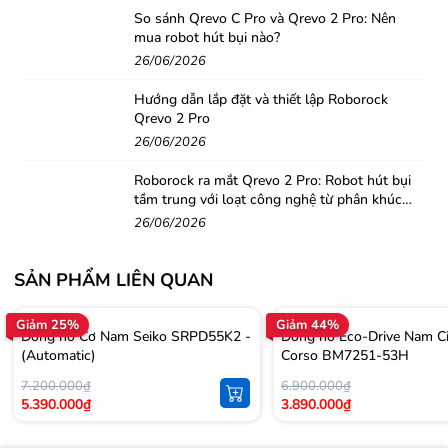
So sánh Qrevo C Pro và Qrevo 2 Pro: Nên
mua robot hút bụi nào?
26/06/2026
Hướng dẫn lắp đặt và thiết lập Roborock
Qrevo 2 Pro
26/06/2026
Roborock ra mắt Qrevo 2 Pro: Robot hút bụi
tầm trung với loạt công nghệ từ phân khúc
cao cấp
26/06/2026
SẢN PHẨM LIÊN QUAN
Giảm 25%
Giảm 44%
Đồng hồ Cơ Nam Seiko SRPD55K2 -
Đồng hồ Eco-Drive Nam Ci
(Automatic)
Corso BM7251-53H
7.200.000₫
6.900.000₫
5.390.000₫
3.890.000₫