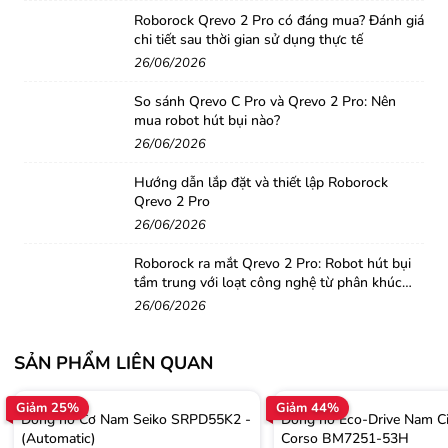
Roborock Qrevo 2 Pro có đáng mua? Đánh giá
chi tiết sau thời gian sử dụng thực tế
26/06/2026
So sánh Qrevo C Pro và Qrevo 2 Pro: Nên
mua robot hút bụi nào?
26/06/2026
Hướng dẫn lắp đặt và thiết lập Roborock
Qrevo 2 Pro
26/06/2026
Roborock ra mắt Qrevo 2 Pro: Robot hút bụi
tầm trung với loạt công nghệ từ phân khúc
cao cấp
26/06/2026
SẢN PHẨM LIÊN QUAN
Giảm 25%
Giảm 44%
Đồng hồ Cơ Nam Seiko SRPD55K2 -
Đồng hồ Eco-Drive Nam Ci
(Automatic)
Corso BM7251-53H