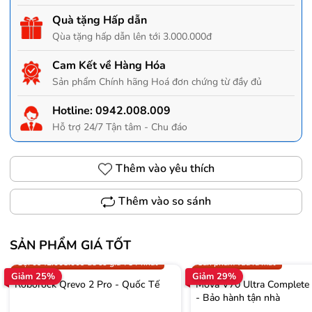
Quà tặng Hấp dẫn
Qùa tặng hấp dẫn lên tới 3.000.000đ
Cam Kết về Hàng Hóa
Sản phẩm Chính hãng Hoá đơn chứng từ đầy đủ
Hotline:
0942.008.009
Hỗ trợ 24/7 Tận tâm - Chu đáo
Thêm vào yêu thích
Thêm vào so sánh
SẢN PHẨM GIÁ TỐT
Trợ giá 300.000đ
Gọi 0942.008.009 để có giá T
Gọi 0942.008.009 để có giá TỐT nhất
Sản phẩm vừa ra mắt
Giảm 25%
Giảm 29%
Roborock Qrevo 2 Pro - Quốc Tế
Mova V70 Ultra Complete
- Bảo hành tận nhà