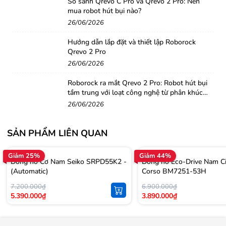
So sánh Qrevo C Pro và Qrevo 2 Pro: Nên
mua robot hút bụi nào?
26/06/2026
Hướng dẫn lắp đặt và thiết lập Roborock
Qrevo 2 Pro
26/06/2026
Roborock ra mắt Qrevo 2 Pro: Robot hút bụi
tầm trung với loạt công nghệ từ phân khúc
cao cấp
26/06/2026
SẢN PHẨM LIÊN QUAN
Giảm 25%
Giảm 44%
Đồng hồ Cơ Nam Seiko SRPD55K2 -
Đồng hồ Eco-Drive Nam Ci
(Automatic)
Corso BM7251-53H
7.200.000₫
6.900.000₫
5.390.000₫
3.890.000₫