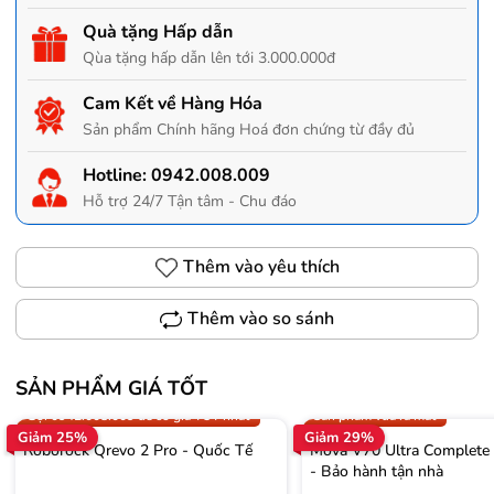
Quà tặng Hấp dẫn
Qùa tặng hấp dẫn lên tới 3.000.000đ
Cam Kết về Hàng Hóa
Sản phẩm Chính hãng Hoá đơn chứng từ đầy đủ
Hotline:
0942.008.009
Hỗ trợ 24/7 Tận tâm - Chu đáo
Thêm vào yêu thích
Thêm vào so sánh
SẢN PHẨM GIÁ TỐT
Trợ giá 300.000đ
Gọi 0942.008.009 để có giá T
Gọi 0942.008.009 để có giá TỐT nhất
Sản phẩm vừa ra mắt
Giảm 25%
Giảm 29%
Roborock Qrevo 2 Pro - Quốc Tế
Mova V70 Ultra Complete
- Bảo hành tận nhà