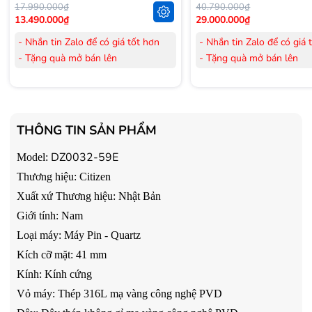
17.990.000₫
40.790.000₫
13.490.000₫
29.000.000₫
- Nhắn tin Zalo để có giá tốt hơn
- Nhắn tin Zalo để có giá 
- Tặng quà mở bán lên
- Tặng quà mở bán lên
đến 3.000.000đ
đến 3.000.000đ
- Tặng Voucher trị giá
300.000đ
khi
- Tặng Voucher trị giá
300
mua Laptop
mua Laptop
- Tặng Voucher trị giá
150.000đ
khi
- Tặng Voucher trị giá
150
THÔNG TIN SẢN PHẨM
mua Máy lọc Không khí
mua Máy lọc Không khí
- Cam kết hàng mới 100%.
- Cam kết hàng mới 100%
DZ0032-59E
Model
:
- Lắp đặt, HDSD tại nhà nội thành
- Lắp đặt, HDSD tại nhà n
Thương hiệu
:
Citizen
Hà Nội, Hồ Chí Minh
Hà Nội, Hồ Chí Minh
Xuất xứ Thương hiệu
:
Nhật Bản
- Vận chuyển Toàn Quốc.
- Vận chuyển Toàn Quốc.
Giới tính:
Nam
- Bảo hành 24 tháng chính hãng
- Bảo hành 36 tháng Chí
Loại
máy:
Máy Pin - Quartz
Kích cỡ mặt:
41 mm
Kính
:
Kính cứng
V
ỏ máy:
Thép 316L
mạ vàng công nghệ PVD