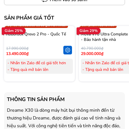
SẢN PHẨM GIÁ TỐT
Trợ giá 300.000đ
Gọi 0942.008.009 để có giá T
Gọi 0942.008.009 để có giá TỐT nhất
Sản phẩm vừa ra mắt
Giảm 25%
Giảm 29%
Roborock Qrevo 2 Pro - Quốc Tế
Mova V70 Ultra Complete
- Bảo hành tận nhà
17.990.000₫
40.790.000₫
13.490.000₫
29.000.000₫
- Nhắn tin Zalo để có giá tốt hơn
- Nhắn tin Zalo để có giá 
- Tặng quà mở bán lên
- Tặng quà mở bán lên
đến 3.000.000đ
đến 3.000.000đ
- Tặng Voucher trị giá
300.000đ
khi
- Tặng Voucher trị giá
300
mua Laptop
mua Laptop
- Tặng Voucher trị giá
150.000đ
khi
- Tặng Voucher trị giá
150
THÔNG TIN SẢN PHẨM
mua Máy lọc Không khí
mua Máy lọc Không khí
- Cam kết hàng mới 100%.
- Cam kết hàng mới 100%
Dreame X30 là dòng máy hút bụi thông minh đến từ
- Lắp đặt, HDSD tại nhà nội thành
- Lắp đặt, HDSD tại nhà n
thương hiệu Dreame, được đánh giá cao về tính năng và
Hà Nội, Hồ Chí Minh
Hà Nội, Hồ Chí Minh
hiệu suất. Với công nghệ tiên tiến và tính năng độc đáo,