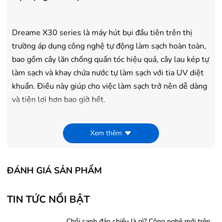
Dreame X30 series là máy hút bụi đầu tiên trên thị
trường áp dụng công nghệ tự động làm sạch hoàn toàn,
bao gồm cây lăn chống quấn tóc hiệu quả, cây lau kép tự
làm sạch và khay chứa nước tự làm sạch với tia UV diệt
khuẩn. Điều này giúp cho việc làm sạch trở nên dễ dàng
và tiện lợi hơn bao giờ hết.
Khay chứa nước tự làm sạch kép
Xem thêm
Dreame X30 series là máy hút bụi đầu tiên trên thị
ĐÁNH GIÁ SẢN PHẨM
trường sử dụng khay chứa nước tự làm sạch kép. Điều
này giúp cho việc làm sạch trở nên hiệu quả hơn, đặc
biệt là khi xử lý các vết bẩn cứng đầu và bám dính trên
TIN TỨC NỔI BẬT
sàn nhà.
Chổi cạnh đảo chiều là gì? Công nghệ mới trên