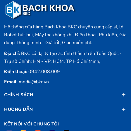
99.8%. Điều này giúp cho không gian sống của bạn luôn
sạch sẽ và thoải mái.
Hệ thống cửa hàng Bach Khoa BKC chuyên cung cấp sỉ, lẻ
Tiện lợi
Robot hút bụi, Máy lọc không khí, Điện thoại, Phụ kiện, Gia
dụng Thông minh - Giá tốt, Giao miễn phí.
Địa chỉ:
BKC có đại lý tại các tỉnh thành trên Toàn Quốc -
Trụ sở Chính: HN - VP: HCM, TP Hồ Chí Minh,
Được thiết kế với nhiều tính năng tiện lợi để đáp ứng
nhu cầu của người dùng. Với khay đựng rác dung tích 3.2
Điện thoại:
0942.008.009
lít, Dreame X30 có thể làm sạch một lần lớn mà không
Email:
media@bkc.vn
cần phải thay túi liên tục. Ngoài ra, sản phẩm còn hỗ trợ
tự động đổ rác, tự động thêm nước giặt và tự động làm
CHÍNH SÁCH
sạch, giúp cho việc sử dụng trở nên thuận tiện và tiết
kiệm thời gian.
HƯỚNG DẪN
Thông minh
KẾT NỐI VỚI CHÚNG TÔI