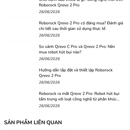
Diệt khuẩn bằng tia UV
Roborock Qrevo 2 Pro
26/06/2026
Roborock Qrevo 2 Pro có đáng mua? Đánh giá
chi tiết sau thời gian sử dụng thực tế
26/06/2026
Dreame X30 series là máy hút bụi đầu tiên sử dụng tia
So sánh Qrevo C Pro và Qrevo 2 Pro: Nên
UV để diệt khuẩn khăn lau và khay chứa nước. Điều này
mua robot hút bụi nào?
giúp cho không chỉ sạch sẽ mà còn đảm bảo vệ sinh và
26/06/2026
an toàn cho gia đình.
Hướng dẫn lắp đặt và thiết lập Roborock
Cây lăn chống quấn tóc ba chấu
Qrevo 2 Pro
26/06/2026
Là máy hút bụi đầu tiên trên thị trường sử dụng cây lăn
chống quấn tóc ba chấu. Điều này giúp cho việc làm sạch
Roborock ra mắt Qrevo 2 Pro: Robot hút bụi
tầm trung với loạt công nghệ từ phân khúc
trở nên hiệu quả hơn, đặc biệt là khi xử lý các vết bẩn có
cao cấp
26/06/2026
chứa tóc và lông thú cưng.
Hiệu suất mạnh mẽ
SẢN PHẨM LIÊN QUAN