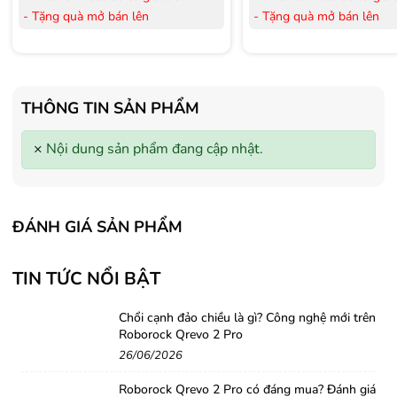
- Tặng quà mở bán lên
- Tặng quà mở bán lên
đến 3.000.000đ
đến 3.000.000đ
- Tặng Voucher trị giá
300.000đ
khi
- Tặng Voucher trị giá
300
mua Laptop
mua Laptop
- Tặng Voucher trị giá
150.000đ
khi
- Tặng Voucher trị giá
150
THÔNG TIN SẢN PHẨM
mua Máy lọc Không khí
mua Máy lọc Không khí
- Cam kết hàng mới 100%.
- Cam kết hàng mới 100%
×
Nội dung sản phẩm đang cập nhật.
- Lắp đặt, HDSD tại nhà nội thành
- Lắp đặt, HDSD tại nhà n
Hà Nội, Hồ Chí Minh
Hà Nội, Hồ Chí Minh
- Vận chuyển Toàn Quốc.
- Vận chuyển Toàn Quốc.
- Bảo hành 24 tháng chính hãng
- Bảo hành 36 tháng Chí
ĐÁNH GIÁ SẢN PHẨM
TIN TỨC NỔI BẬT
Chổi cạnh đảo chiều là gì? Công nghệ mới trên
Roborock Qrevo 2 Pro
26/06/2026
Roborock Qrevo 2 Pro có đáng mua? Đánh giá