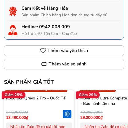
Cam Kết về Hàng Hóa
Sản phẩm Chính hãng Hoá đơn chứng từ đầy đủ
Hotline:
0942.008.009
Hỗ trợ 24/7 Tận tâm - Chu đáo
Thêm vào yêu thích
Thêm vào so sánh
SẢN PHẨM GIÁ TỐT
Trợ giá 300.000đ
Gọi 0942.008.009 để có giá T
Gọi 0942.008.009 để có giá TỐT nhất
Sản phẩm vừa ra mắt
Giảm 25%
Giảm 29%
Roborock Qrevo 2 Pro - Quốc Tế
Mova V70 Ultra Complete
- Bảo hành tận nhà
17.990.000₫
40.790.000₫
13.490.000₫
29.000.000₫
- Nhắn tin Zalo để có giá tốt hơn
- Nhắn tin Zalo để có giá 