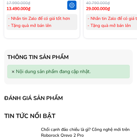
17.990.000₫
40.790.000₫
13.490.000₫
29.000.000₫
- Nhắn tin Zalo để có giá tốt hơn
- Nhắn tin Zalo để có giá 
- Tặng quà mở bán lên
- Tặng quà mở bán lên
đến 3.000.000đ
đến 3.000.000đ
- Tặng Voucher trị giá
300.000đ
khi
- Tặng Voucher trị giá
300
mua Laptop
mua Laptop
- Tặng Voucher trị giá
150.000đ
khi
- Tặng Voucher trị giá
150
THÔNG TIN SẢN PHẨM
mua Máy lọc Không khí
mua Máy lọc Không khí
- Cam kết hàng mới 100%.
- Cam kết hàng mới 100%
×
Nội dung sản phẩm đang cập nhật.
- Lắp đặt, HDSD tại nhà nội thành
- Lắp đặt, HDSD tại nhà n
Hà Nội, Hồ Chí Minh
Hà Nội, Hồ Chí Minh
- Vận chuyển Toàn Quốc.
- Vận chuyển Toàn Quốc.
- Bảo hành 24 tháng chính hãng
- Bảo hành 36 tháng Chí
ĐÁNH GIÁ SẢN PHẨM
TIN TỨC NỔI BẬT
Chổi cạnh đảo chiều là gì? Công nghệ mới trên
Roborock Qrevo 2 Pro