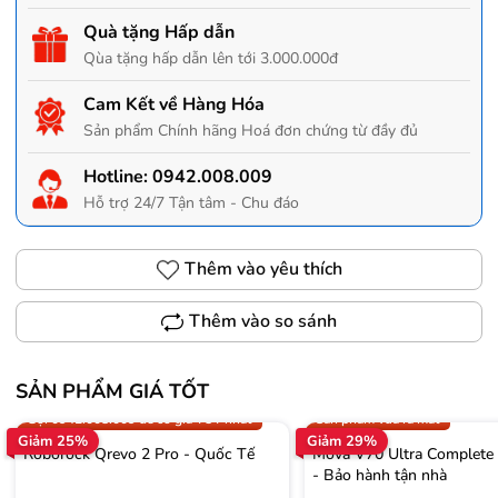
Quà tặng Hấp dẫn
Qùa tặng hấp dẫn lên tới 3.000.000đ
Cam Kết về Hàng Hóa
Sản phẩm Chính hãng Hoá đơn chứng từ đầy đủ
Hotline:
0942.008.009
Hỗ trợ 24/7 Tận tâm - Chu đáo
Thêm vào yêu thích
Thêm vào so sánh
SẢN PHẨM GIÁ TỐT
Trợ giá 300.000đ
Gọi 0942.008.009 để có giá T
Gọi 0942.008.009 để có giá TỐT nhất
Sản phẩm vừa ra mắt
Giảm 25%
Giảm 29%
Roborock Qrevo 2 Pro - Quốc Tế
Mova V70 Ultra Complete
- Bảo hành tận nhà