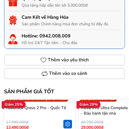
Qùa tặng hấp dẫn lên tới 3.000.000đ
Cam Kết về Hàng Hóa
Sản phẩm Chính hãng Hoá đơn chứng từ đầy đủ
Hotline:
0942.008.009
Hỗ trợ 24/7 Tận tâm - Chu đáo
Thêm vào yêu thích
Thêm vào so sánh
SẢN PHẨM GIÁ TỐT
Trợ giá 300.000đ
Gọi 0942.008.009 để có giá T
Gọi 0942.008.009 để có giá TỐT nhất
Sản phẩm vừa ra mắt
Giảm 25%
Giảm 29%
Roborock Qrevo 2 Pro - Quốc Tế
Mova V70 Ultra Complete
- Bảo hành tận nhà
17.990.000₫
40.790.000₫
13.490.000₫
29.000.000₫