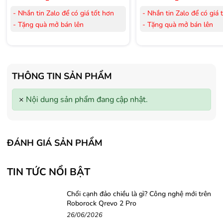
- Nhắn tin Zalo để có giá tốt hơn
- Nhắn tin Zalo để có giá 
- Tặng quà mở bán lên
- Tặng quà mở bán lên
đến 3.000.000đ
đến 3.000.000đ
- Tặng Voucher trị giá
300.000đ
khi
- Tặng Voucher trị giá
300
mua Laptop
mua Laptop
- Tặng Voucher trị giá
150.000đ
khi
- Tặng Voucher trị giá
150
THÔNG TIN SẢN PHẨM
mua Máy lọc Không khí
mua Máy lọc Không khí
- Cam kết hàng mới 100%.
- Cam kết hàng mới 100%
×
Nội dung sản phẩm đang cập nhật.
- Lắp đặt, HDSD tại nhà nội thành
- Lắp đặt, HDSD tại nhà n
Hà Nội, Hồ Chí Minh
Hà Nội, Hồ Chí Minh
- Vận chuyển Toàn Quốc.
- Vận chuyển Toàn Quốc.
- Bảo hành 24 tháng chính hãng
- Bảo hành 36 tháng Chí
ĐÁNH GIÁ SẢN PHẨM
TIN TỨC NỔI BẬT
Chổi cạnh đảo chiều là gì? Công nghệ mới trên
Roborock Qrevo 2 Pro
26/06/2026