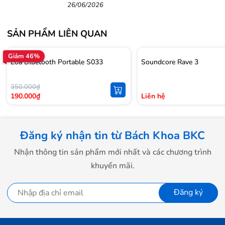
cao cấp
26/06/2026
SẢN PHẨM LIÊN QUAN
Giảm 46%
Loa Bluetooth Portable S033
Soundcore Rave 3
350.000₫
190.000₫
Liên hệ
Đăng ký nhận tin từ Bách Khoa BKC
Nhận thông tin sản phẩm mới nhất và các chương trình
khuyến mãi.
Đăng ký