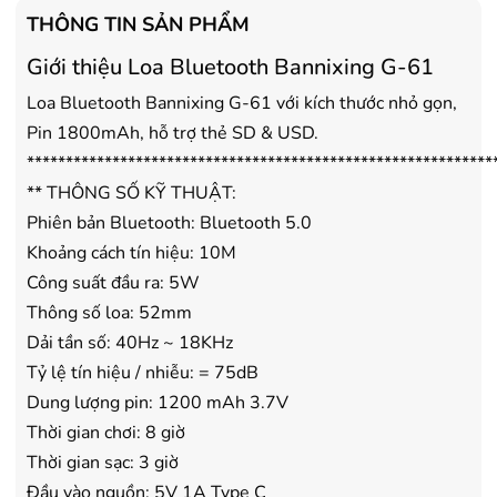
- Tặng Voucher trị giá
150.000đ
khi
- Tặng Voucher trị giá
150
THÔNG TIN SẢN PHẨM
mua Máy lọc Không khí
mua Máy lọc Không khí
Giới thiệu Loa Bluetooth Bannixing G-61
- Cam kết hàng mới 100%.
- Cam kết hàng mới 100%
- Lắp đặt, HDSD tại nhà nội thành
- Lắp đặt, HDSD tại nhà n
Loa Bluetooth Bannixing G-61 với kích thước nhỏ gọn,
Hà Nội, Hồ Chí Minh
Hà Nội, Hồ Chí Minh
Pin 1800mAh, hỗ trợ thẻ SD & USD.
- Vận chuyển Toàn Quốc.
- Vận chuyển Toàn Quốc.
************************************************************
- Bảo hành 24 tháng chính hãng
- Bảo hành 36 tháng Chí
** THÔNG SỐ KỸ THUẬT:
Phiên bản Bluetooth: Bluetooth 5.0
Khoảng cách tín hiệu: 10M
Công suất đầu ra: 5W
Thông số loa: 52mm
Dải tần số: 40Hz ~ 18KHz
Tỷ lệ tín hiệu / nhiễu: = 75dB
Dung lượng pin: 1200 mAh 3.7V
Thời gian chơi: 8 giờ
Thời gian sạc: 3 giờ
Đầu vào nguồn: 5V 1A Type C