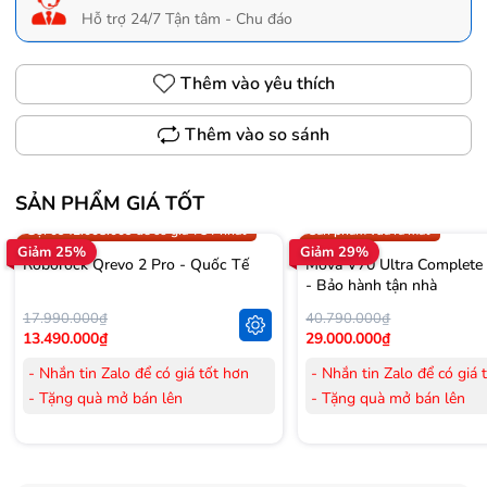
Hỗ trợ 24/7 Tận tâm - Chu đáo
Thêm vào yêu thích
Thêm vào so sánh
SẢN PHẨM GIÁ TỐT
Trợ giá 300.000đ
Gọi 0942.008.009 để có giá T
Gọi 0942.008.009 để có giá TỐT nhất
Sản phẩm vừa ra mắt
Giảm 25%
Giảm 29%
Roborock Qrevo 2 Pro - Quốc Tế
Mova V70 Ultra Complete
- Bảo hành tận nhà
17.990.000₫
40.790.000₫
13.490.000₫
29.000.000₫
- Nhắn tin Zalo để có giá tốt hơn
- Nhắn tin Zalo để có giá 
- Tặng quà mở bán lên
- Tặng quà mở bán lên
đến 3.000.000đ
đến 3.000.000đ
- Tặng Voucher trị giá
300.000đ
khi
- Tặng Voucher trị giá
300
mua Laptop
mua Laptop