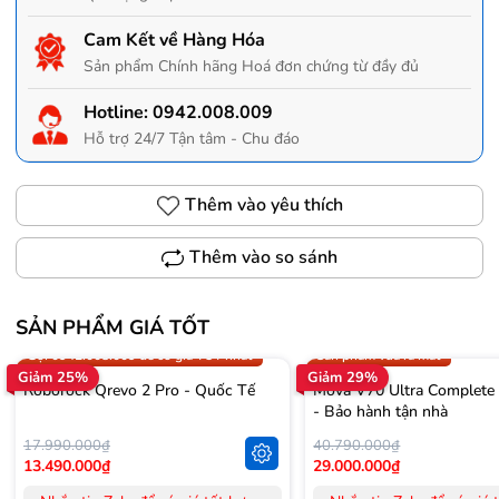
Cam Kết về Hàng Hóa
Sản phẩm Chính hãng Hoá đơn chứng từ đầy đủ
Hotline:
0942.008.009
Hỗ trợ 24/7 Tận tâm - Chu đáo
Thêm vào yêu thích
Thêm vào so sánh
SẢN PHẨM GIÁ TỐT
Trợ giá 300.000đ
Gọi 0942.008.009 để có giá T
Gọi 0942.008.009 để có giá TỐT nhất
Sản phẩm vừa ra mắt
Giảm 25%
Giảm 29%
Roborock Qrevo 2 Pro - Quốc Tế
Mova V70 Ultra Complete
- Bảo hành tận nhà
17.990.000₫
40.790.000₫
13.490.000₫
29.000.000₫