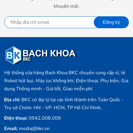
10 watt, tổng hai bên sẽ là 20 watt, cho ra giải tần số
khuyến mãi.
đạt được là 65 - 20.000Hz, JBL Charge 3 sẽ đem lại cho
người dùng những trải nghiệm âm nhạc cực đỉnh.
Đăng ký
Hệ thống cửa hàng Bach Khoa BKC chuyên cung cấp sỉ, lẻ
Robot hút bụi, Máy lọc không khí, Điện thoại, Phụ kiện, Gia
dụng Thông minh - Giá tốt, Giao miễn phí.
Địa chỉ:
BKC có đại lý tại các tỉnh thành trên Toàn Quốc -
Theo trải nghiệm thực tế thì loa cho ra chất lượng âm
Trụ sở Chính: HN - VP: HCM, TP Hồ Chí Minh,
thanh rất tốt. Ba dải Bass – Treble – Mid được phân tách
rõ ràng, không dải nào dính với dải nào. Âm bass đập
Điện thoại:
0942.008.009
chắc, sâu, âm Treble đánh không bị hiện tượng quá chói
Email:
media@bkc.vn
và dải Mid thì thể hiện rõ lời của ca sĩ, không bị hai dải