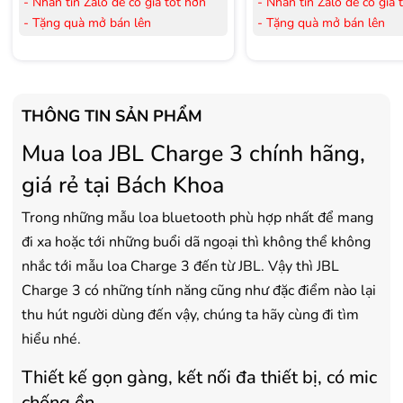
- Nhắn tin Zalo để có giá tốt hơn
- Nhắn tin Zalo để có giá 
- Tặng quà mở bán lên
- Tặng quà mở bán lên
đến 3.000.000đ
đến 3.000.000đ
- Tặng Voucher trị giá
300.000đ
khi
- Tặng Voucher trị giá
300
mua Laptop
mua Laptop
- Tặng Voucher trị giá
150.000đ
khi
- Tặng Voucher trị giá
150
THÔNG TIN SẢN PHẨM
mua Máy lọc Không khí
mua Máy lọc Không khí
Mua loa JBL Charge 3 chính hãng,
- Cam kết hàng mới 100%.
- Cam kết hàng mới 100%
- Lắp đặt, HDSD tại nhà nội thành
- Lắp đặt, HDSD tại nhà n
giá rẻ tại Bách Khoa
Hà Nội, Hồ Chí Minh
Hà Nội, Hồ Chí Minh
- Vận chuyển Toàn Quốc.
- Vận chuyển Toàn Quốc.
Trong những mẫu loa bluetooth phù hợp nhất để mang
- Bảo hành 24 tháng chính hãng
- Bảo hành 36 tháng Chí
đi xa hoặc tới những buổi dã ngoại thì không thể không
nhắc tới mẫu loa Charge 3 đến từ JBL. Vậy thì JBL
Charge 3 có những tính năng cũng như đặc điểm nào lại
thu hút người dùng đến vậy, chúng ta hãy cùng đi tìm
hiểu nhé.
Thiết kế gọn gàng, kết nối đa thiết bị, có mic
chống ồn