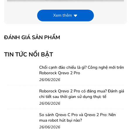
Xem thêm
Đặc biệt, một tính năng nữa không thể thiếu trên JBL
Charge 3 đó là kết nối đa thiết bị cùng lúc. Bên trong
ĐÁNH GIÁ SẢN PHẨM
JBL Charge 3 sẽ được tích hợp một chip nhớ thông
minh, có thể ghi nhớ từng thiết bị đã kết nối. Nếu như
TIN TỨC NỔI BẬT
muốn kết nối nhiều thiết bị cùng lúc, bạn có thể bấm
nút kết nối 3 thiết bị ngay trên thân loa để kích hoạt
Chổi cạnh đảo chiều là gì? Công nghệ mới trên
tính năng này. Chưa hết, bạn còn có thể kết nối JBL
Roborock Qrevo 2 Pro
Charge với nhiều loa JBL cùng lúc bằng phần mềm trên
26/06/2026
di động do chính JBL phát triển.
Roborock Qrevo 2 Pro có đáng mua? Đánh giá
chi tiết sau thời gian sử dụng thực tế
Khả năng bơi lội tuyệt đỉnh với chuẩn chống
26/06/2026
nước IPX7
So sánh Qrevo C Pro và Qrevo 2 Pro: Nên
Không chỉ có vẻ bề ngoài mang tính thẩm mỹ cao, mà
mua robot hút bụi nào?
khả năng “bơi lặn” của JBL Charge 3 cũng thuộc hạng
26/06/2026