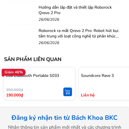
Xtreme Bluetooth trở thành thiết bị không thể thiếu
Hướng dẫn lắp đặt và thiết lập Roborock
cho các cuộc chơi dã ngoại. Bộ loa này có thể hoạt động
Qrevo 2 Pro
liên tục trong 15 giờ, và nó cũng đóng vai trò là nguồn
26/06/2026
dự phòng để sạc cho smartphone.
Roborock ra mắt Qrevo 2 Pro: Robot hút bụi
tầm trung với loạt công nghệ từ phân khúc
cao cấp
26/06/2026
SẢN PHẨM LIÊN QUAN
Giảm 46%
Loa Bluetooth Portable S033
Soundcore Rave 3
350.000₫
190.000₫
Liên hệ
JBL vừa giới thiệu dòng loa mới có khả năng kháng nước,
rất phù hợp để sử dụng khi du lịch trong mùa hè này.
Đáng chú ý là chiếc JBL Xtreme có thiết kế lớp vỏ đan
Đăng ký nhận tin từ Bách Khoa BKC
dạng vải chống bắn nước, kích thước lớn với công suất
Nhận thông tin sản phẩm mới nhất và các chương trình