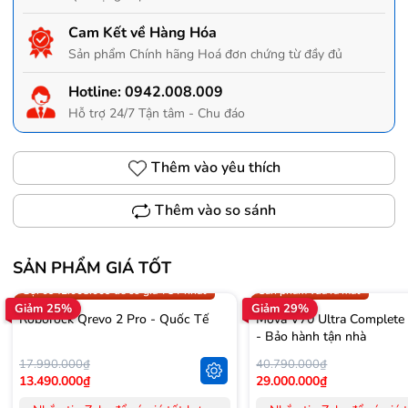
Cam Kết về Hàng Hóa
Sản phẩm Chính hãng Hoá đơn chứng từ đầy đủ
Hotline:
0942.008.009
Hỗ trợ 24/7 Tận tâm - Chu đáo
Thêm vào yêu thích
Thêm vào so sánh
SẢN PHẨM GIÁ TỐT
Trợ giá 300.000đ
Gọi 0942.008.009 để có giá T
Gọi 0942.008.009 để có giá TỐT nhất
Sản phẩm vừa ra mắt
Giảm 25%
Giảm 29%
Roborock Qrevo 2 Pro - Quốc Tế
Mova V70 Ultra Complete
- Bảo hành tận nhà
17.990.000₫
40.790.000₫
13.490.000₫
29.000.000₫