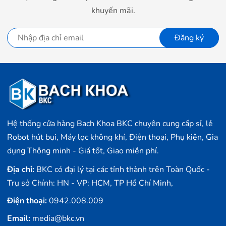
lên đến 40W. Hai dòng loa còn lại đã khá quen thuộc là
khuyến mãi.
Charge 2+ và Clip+ được nâng cấp lên khả năng kháng
nước, giúp bạn có thể sử dụng dưới trời mưa hoặc những
Đăng ký
nơi có thể gặp tác động bởi nước bắn như ngoài trời, hồ
bơi…
Kích thước của JBL Xtreme
JBL Xtreme là dòng loa hoàn toàn mới được giới thiệu
trong đợt này. Đây là sản phẩm có kích thước lớn hơn
khá nhiều so với những chiếc loa di độngkhác (12,6 x
Hệ thống cửa hàng Bach Khoa BKC chuyên cung cấp sỉ, lẻ
28,3 x 12,2 cm), trọng lượng lên đến 2,112 kg. Nhờ vậy
Robot hút bụi, Máy lọc không khí, Điện thoại, Phụ kiện, Gia
công suất của chiếc loa này đạt 40 Watt, trong đó bao
dụng Thông minh - Giá tốt, Giao miễn phí.
gồm 2 loa tweeter 35mm cùng với hai loa Woofer
Địa chỉ:
BKC có đại lý tại các tỉnh thành trên Toàn Quốc -
63mm đối xứng giúp tạo âm bass.
Trụ sở Chính: HN - VP: HCM, TP Hồ Chí Minh,
Điện thoại:
0942.008.009
Email:
media@bkc.vn