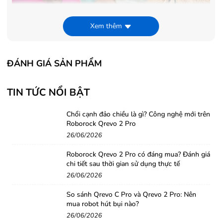
Xem thêm
ĐÁNH GIÁ SẢN PHẨM
TIN TỨC NỔI BẬT
Âm Thanh mạnh mẽ
Chổi cạnh đảo chiều là gì? Công nghệ mới trên
Hiệu quả âm thanh mạnh mẽ của JBL Xtreme đến từ 4
Roborock Qrevo 2 Pro
củ loa chủ động và 2 bộ phản xạ bass được JBL nghiên
26/06/2026
cứu và phát triển cho loa di động không dây cỡ nhỏ. Bộ
Roborock Qrevo 2 Pro có đáng mua? Đánh giá
loa này có thể được kết nối tới nhiều loa có chức năng
chi tiết sau thời gian sử dụng thực tế
JBL Connect hoặc đồng thời đến 3 smartphone.
26/06/2026
So sánh Qrevo C Pro và Qrevo 2 Pro: Nên
Ngoại hình chắc chắn của JBL còn được tăng cường thêm
mua robot hút bụi nào?
bởi thời lượng pin lên tới 10.000mAh khiến JBL
26/06/2026