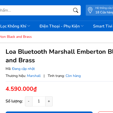
Hệ thống cửa
18 Cửa hàn
Lọc Không Khí
Điện Thoại - Phụ Kiện
Smart Tiv
ton Black and Brass
Loa Bluetooth Marshall Emberton B
and Brass
Mã:
Đang cập nhật
Thương hiệu:
Marshall
|
Tình trạng:
Còn hàng
4.590.000₫
Số lượng:
-
+