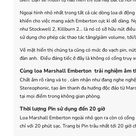
điển. Bạn sẽ muốn tự hào hiển thị loa này bất cứ nơi n
Ngoại hình nhỏ nhất trong tất cả các dòng loa di động
khiến cho việc mang xách Emberton cực kì dễ dàng. N
như Stockwell 2, Killburn 2… là nó có sỡ hữu nút điều
sử dụng cho phép các thao tác tăng/giảm volume, tới/l
Về mặt hiển thị chúng ta cũng có mức đo vạch pin, nú
đàn anh. Điều đáng tiếc ở đây là không có cổng truy x
Cùng loa Marshall Emberton trải nghiệm âm 
Chất âm rõ ràng và to , cảm nhận như đang nghe nghệ
Stereophonic, tạo âm thanh đa hướng độc đáo từ Mars
tại mọi điểm trong không gian phòng.
Thời lượng Pin sử dụng đến 20 giờ
Loa Marshall Emberton ngoài nhỏ gọn ra còn có cổng
chỉ với 20 phút sạc. Trang bị Pin trâu nhất tới 20 giờ 