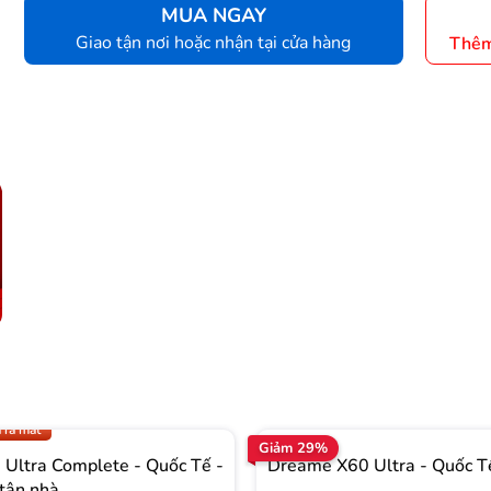
MUA NGAY
Giao tận nơi hoặc nhận tại cửa hàng
Thêm
.009 để có giá TỐT nhất
 ra mắt
Giảm 29%
Ultra Complete - Quốc Tế -
Dreame X60 Ultra - Quốc T
tận nhà