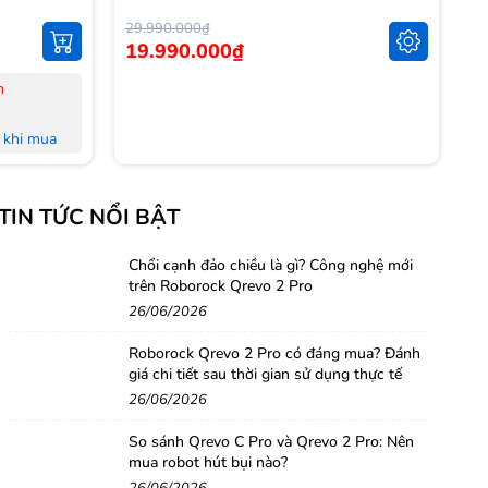
29.990.000₫
14
19.990.000₫
1
n
-
-
khi mua
-
L
khi mua
-
TIN TỨC NỔI BẬT
M
 đủ Hoá
-
-
Chổi cạnh đảo chiều là gì? Công nghệ mới
trên Roborock Qrevo 2 Pro
nh Hà Nội,
H
26/06/2026
-
-
Roborock Qrevo 2 Pro có đáng mua? Đánh
g
giá chi tiết sau thời gian sử dụng thực tế
26/06/2026
So sánh Qrevo C Pro và Qrevo 2 Pro: Nên
mua robot hút bụi nào?