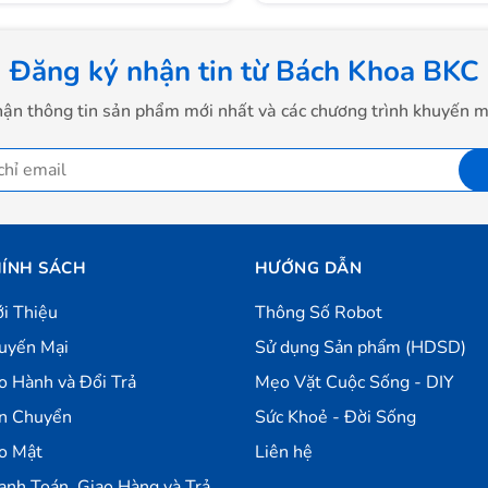
Đăng ký nhận tin từ Bách Khoa BKC
ận thông tin sản phẩm mới nhất và các chương trình khuyến m
ÍNH SÁCH
HƯỚNG DẪN
ới Thiệu
Thông Số Robot
uyến Mại
Sử dụng Sản phẩm (HDSD)
o Hành và Đổi Trả
Mẹo Vặt Cuộc Sống - DIY
n Chuyển
Sức Khoẻ - Đời Sống
o Mật
Liên hệ
anh Toán, Giao Hàng và Trả