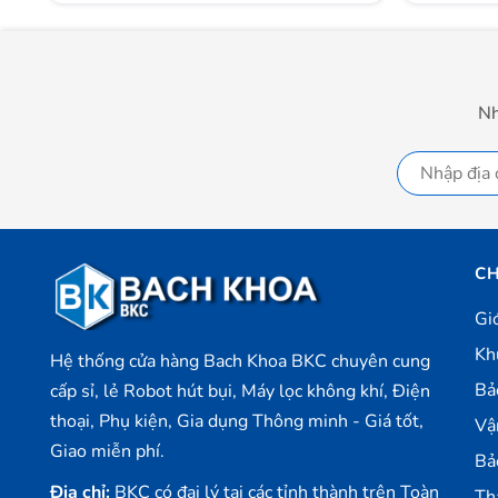
360 độ dù loa được đặt hướng nào đi chăng nữa.
Nh
CH
Gi
Kh
Hệ thống cửa hàng Bach Khoa BKC chuyên cung
Bả
cấp sỉ, lẻ Robot hút bụi, Máy lọc không khí, Điện
thoại, Phụ kiện, Gia dụng Thông minh - Giá tốt,
Vậ
Giao miễn phí.
Bả
Địa chỉ:
BKC có đại lý tại các tỉnh thành trên Toàn
Th