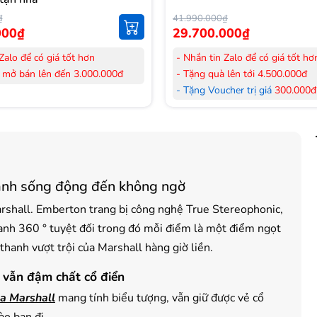
₫
41.990.000₫
000₫
29.700.000₫
Zalo để có giá tốt hơn
- Nhắn tin Zalo để có giá tốt hơ
 mở bán lên đến 3.000.000đ
- Tặng quà lên tới 4.500.000đ
her trị giá
300.000đ
khi mua
- Tặng Voucher trị giá
300.000đ
Laptop
her trị giá
150.000đ
khi mua
- Tặng Voucher trị giá
150.000đ
ông khí
Máy lọc Không khí
 hàng mới 100%.
- Cam kết hàng mới 100%. Đầy
 HDSD tại nhà nội thành Hà Nội,
đơn VAT.
nh sống động đến không ngờ
nh
- Lắp đặt, HDSD tại nhà nội thà
ển Toàn Quốc.
Hồ Chí Minh
rshall. Emberton trang bị công nghệ True Stereophonic,
 36 tháng Chính hãng
- Vận chuyển Toàn Quốc.
anh 360 ° tuyệt đối trong đó mỗi điểm là một điểm ngọt
- Bảo hành 24 tháng chính hãn
thanh vượt trội của Marshall hàng giờ liền.
 vẫn đậm chất cổ điển
oa Marshall
mang tính biểu tượng, vẫn giữ được vẻ cổ