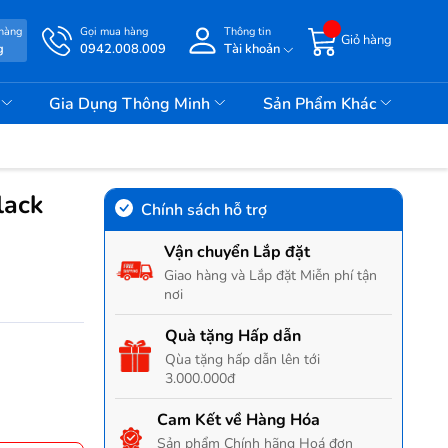
 hàng
Gọi mua hàng
Thông tin
Giỏ hàng
g
0942.008.009
Tài khoản
i
Gia Dụng Thông Minh
Sản Phẩm Khác
lack
Chính sách hỗ trợ
Vận chuyển Lắp đặt
Giao hàng và Lắp đặt Miễn phí tận
nơi
Quà tặng Hấp dẫn
Qùa tặng hấp dẫn lên tới
3.000.000đ
Cam Kết về Hàng Hóa
Sản phẩm Chính hãng Hoá đơn