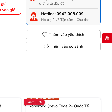
chứng từ đầy đủ
 vào giỏ
Hotline:
0942.008.009
Hỗ trợ 24/7 Tận tâm - Chu đáo
Thêm vào yêu thích
Thêm vào so sánh
Gọi 0942.008.009 để có giá TỐT nhất
Trợ giá 1.000.000đ
Sản phẩm vừa ra mắt
Giảm 33%
Gi
ế
Roborock Qrevo Edge 2- Quốc Tế
R
T