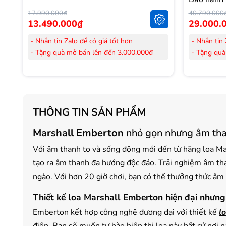
17.990.000₫
40.790.000
13.490.000₫
29.000.
- Nhắn tin Zalo để có giá tốt hơn
- Nhắn tin 
- Tặng quà mở bán lên đến 3.000.000đ
- Tặng quà
- Tặng Voucher trị giá
300.000đ
khi mua
- Tặng Vouc
Laptop
Laptop
- Tặng Voucher trị giá
150.000đ
khi mua
- Tặng Vouc
Máy lọc Không khí
Máy lọc Kh
THÔNG TIN SẢN PHẨM
- Cam kết hàng mới 100%.
- Cam kết
- Lắp đặt, HDSD tại nhà nội thành Hà Nội,
- Lắp đặt,
Marshall Emberton
nhỏ gọn nhưng âm tha
Hồ Chí Minh
Hồ Chí Mi
- Vận chuyển Toàn Quốc.
- Vận chuy
Với âm thanh to và sống động mới đến từ hãng loa Ma
- Bảo hành 24 tháng chính hãng
- Bảo hành
tạo ra âm thanh đa hướng độc đáo. Trải nghiệm âm th
ngào. Với hơn 20 giờ chơi, bạn có thể thưởng thức âm 
Thiết kế loa Marshall Emberton hiện đại nhưng
Emberton kết hợp công nghệ đương đại với thiết kế
l