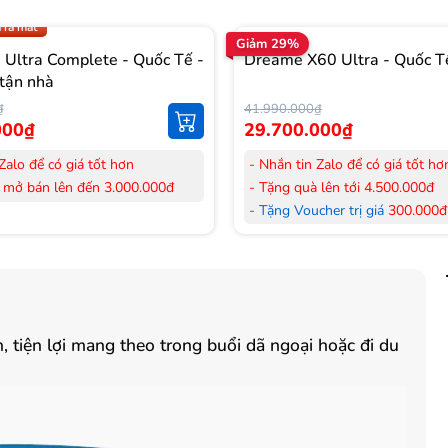
.009 để có giá TỐT nhất
 ra mắt
Giảm 29%
Ultra Complete - Quốc Tế -
Dreame X60 Ultra - Quốc T
tận nhà
₫
41.990.000₫
000₫
29.700.000₫
Zalo để có giá tốt hơn
- Nhắn tin Zalo để có giá tốt hơ
 mở bán lên đến 3.000.000đ
- Tặng quà lên tới 4.500.000đ
her trị giá
300.000đ
khi mua
- Tặng Voucher trị giá
300.000đ
Laptop
her trị giá
150.000đ
khi mua
- Tặng Voucher trị giá
150.000đ
ông khí
Máy lọc Không khí
 hàng mới 100%.
- Cam kết hàng mới 100%. Đầy
 HDSD tại nhà nội thành Hà Nội,
đơn VAT.
tiện lợi mang theo trong buổi dã ngoại hoặc đi du
nh
- Lắp đặt, HDSD tại nhà nội thà
ển Toàn Quốc.
Hồ Chí Minh
 36 tháng Chính hãng
- Vận chuyển Toàn Quốc.
- Bảo hành 24 tháng chính hãn