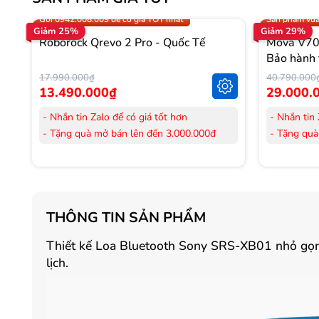
Trợ giá 300.000đ
Gọi 0942.008
Gọi 0942.008.009 để có giá TỐT nhất
Sản phẩm vừa
Giảm 25%
Giảm 29%
Roborock Qrevo 2 Pro - Quốc Tế
Mova V70 
Bảo hành 
17.990.000₫
40.790.000
13.490.000₫
29.000.
- Nhắn tin Zalo để có giá tốt hơn
- Nhắn tin 
- Tặng quà mở bán lên đến 3.000.000đ
- Tặng quà
- Tặng Voucher trị giá
300.000đ
khi mua
- Tặng Vouc
Laptop
Laptop
- Tặng Voucher trị giá
150.000đ
khi mua
- Tặng Vouc
Máy lọc Không khí
Máy lọc Kh
THÔNG TIN SẢN PHẨM
- Cam kết hàng mới 100%.
- Cam kết
- Lắp đặt, HDSD tại nhà nội thành Hà Nội,
- Lắp đặt,
Thiết kế Loa Bluetooth Sony SRS-XB01 nhỏ gọn, 
Hồ Chí Minh
Hồ Chí Mi
lịch.
- Vận chuyển Toàn Quốc.
- Vận chuy
- Bảo hành 24 tháng chính hãng
- Bảo hành