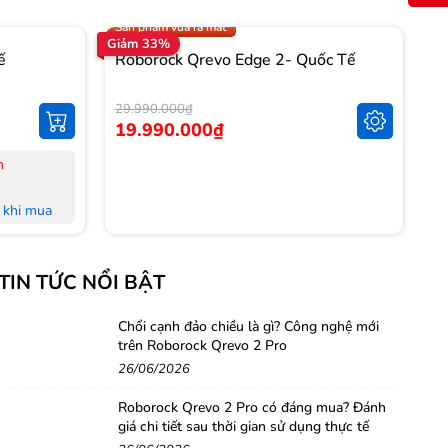
Trợ giá 1.000.000đ
Sản phẩm vừa ra mắt
Giảm 33%
Gi
ế
Roborock Qrevo Edge 2- Quốc Tế
R
T
29.990.000₫
14
19.990.000₫
1
n
-
-
khi mua
-
L
khi mua
-
TIN TỨC NỔI BẬT
M
 đủ Hoá
-
-
Chổi cạnh đảo chiều là gì? Công nghệ mới
trên Roborock Qrevo 2 Pro
nh Hà Nội,
H
26/06/2026
-
-
Roborock Qrevo 2 Pro có đáng mua? Đánh
g
giá chi tiết sau thời gian sử dụng thực tế