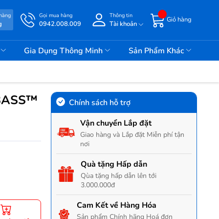
 hàng
Gọi mua hàng
Thông tin
Giỏ hàng
g
0942.008.009
Tài khoản
i
Gia Dụng Thông Minh
Sản Phẩm Khác
 BASS™
Chính sách hỗ trợ
Vận chuyển Lắp đặt
Giao hàng và Lắp đặt Miễn phí tận
nơi
Quà tặng Hấp dẫn
Qùa tặng hấp dẫn lên tới
3.000.000đ
Cam Kết về Hàng Hóa
Sản phẩm Chính hãng Hoá đơn