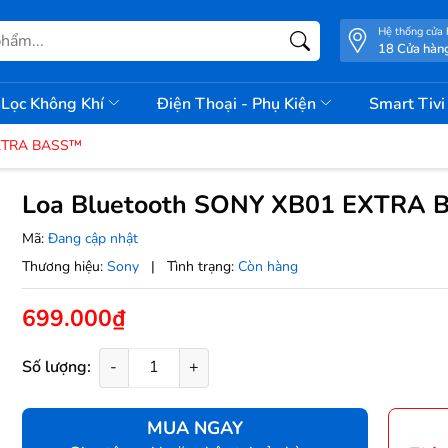
Hệ thống cửa
18 Cửa hàn
Lọc Không Khí
Điện Thoại - Phụ Kiện
Smart Tiv
EXTRA BASS™
Loa Bluetooth SONY XB01 EXTRA
Mã:
Đang cập nhật
Thương hiệu:
Sony
|
Tình trạng:
Còn hàng
699.000₫
Số lượng:
-
+
MUA NGAY