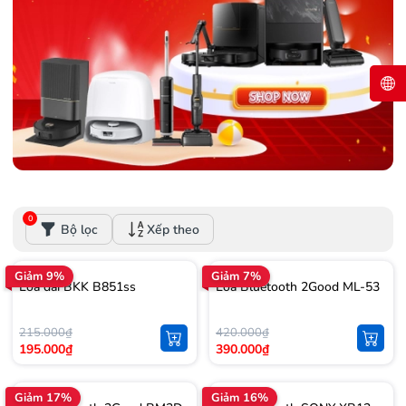
0
Bộ lọc
Xếp theo
Giảm 9%
Giảm 7%
Loa đài BKK B851ss
Loa Bluetooth 2Good ML-53
215.000₫
420.000₫
195.000₫
390.000₫
Giảm 17%
Giảm 16%