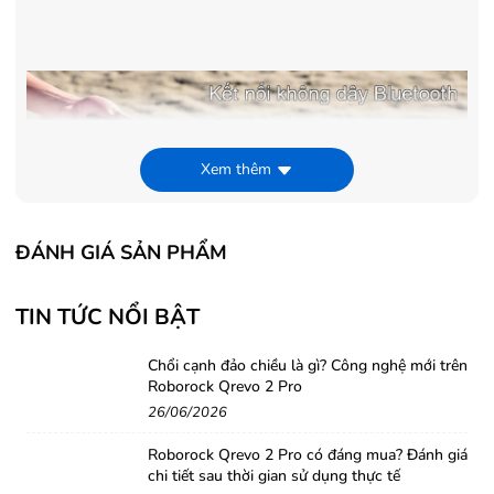
Xem thêm
ĐÁNH GIÁ SẢN PHẨM
Để kích hoạt tính năng này bạn nhấn giữ
TIN TỨC NỔI BẬT
cùng lúc nút tăng và giảm âm lượng đến khi
đèn LED nguồn nháy 3 lần. Sau đó bạn có
Chổi cạnh đảo chiều là gì? Công nghệ mới trên
Roborock Qrevo 2 Pro
thể gõ vào nhiều vị trí trên loa để tạo ra
26/06/2026
những hiệu ứng âm thanh độc đáo.
Roborock Qrevo 2 Pro có đáng mua? Đánh giá
chi tiết sau thời gian sử dụng thực tế