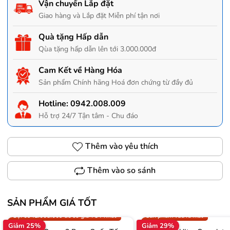
Vận chuyển Lắp đặt
Giao hàng và Lắp đặt Miễn phí tận nơi
Quà tặng Hấp dẫn
Qùa tặng hấp dẫn lên tới 3.000.000đ
Cam Kết về Hàng Hóa
Sản phẩm Chính hãng Hoá đơn chứng từ đầy đủ
Hotline:
0942.008.009
Hỗ trợ 24/7 Tận tâm - Chu đáo
Thêm vào yêu thích
Thêm vào so sánh
SẢN PHẨM GIÁ TỐT
Trợ giá 300.000đ
Gọi 0942.008.009 để có giá T
Gọi 0942.008.009 để có giá TỐT nhất
Sản phẩm vừa ra mắt
Giảm 25%
Giảm 29%