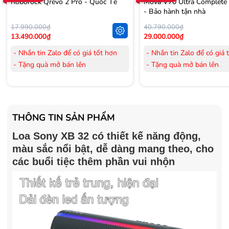
Roborock Qrevo 2 Pro - Quốc Tế
Mova V70 Ultra Complete
- Bảo hành tận nhà
17.990.000₫
40.790.000₫
13.490.000₫
29.000.000₫
- Nhắn tin Zalo để có giá tốt hơn
- Nhắn tin Zalo để có giá 
- Tặng quà mở bán lên
- Tặng quà mở bán lên
đến 3.000.000đ
đến 3.000.000đ
- Tặng Voucher trị giá
300.000đ
khi
- Tặng Voucher trị giá
300
mua Laptop
mua Laptop
- Tặng Voucher trị giá
150.000đ
khi
- Tặng Voucher trị giá
150
THÔNG TIN SẢN PHẨM
mua Máy lọc Không khí
mua Máy lọc Không khí
Loa
- Cam kết hàng mới 100%.
Sony XB 32
có thiết kế năng động,
- Cam kết hàng mới 100%
- Lắp đặt, HDSD tại nhà nội thành
- Lắp đặt, HDSD tại nhà n
màu sắc nổi bật, dễ dàng mang theo, cho
Hà Nội, Hồ Chí Minh
Hà Nội, Hồ Chí Minh
các buổi tiệc thêm phần vui nhộn
- Vận chuyển Toàn Quốc.
- Vận chuyển Toàn Quốc.
- Bảo hành 24 tháng chính hãng
- Bảo hành 36 tháng Chí