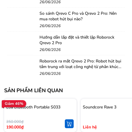
26/06/2026
So sánh Qrevo C Pro và Qrevo 2 Pro: Nên
mua robot hút bụi nào?
26/06/2026
Hướng dẫn lắp đặt và thiết lập Roborock
Qrevo 2 Pro
26/06/2026
Roborock ra mắt Qrevo 2 Pro: Robot hút bụi
tầm trung với loạt công nghệ từ phân khúc
cao cấp
26/06/2026
SẢN PHẨM LIÊN QUAN
Sản phẩm Sony SRS-XB32 Extra Bass hiện đang được
kinh doanh tại các cửa hàng thuộc hệ thống
Bách Khoa
.
Giảm 46%
Loa Bluetooth Portable S033
Soundcore Rave 3
Khách hàng có nhu cầu có thể ghé qua cửa hàng gần
nhất để sở hữu ngay một sản phẩm
loa bluetooth Sony
350.000₫
SRS-XB32 Extra Bass
. Với những khách hàng ở xa,
190.000₫
Liên hệ