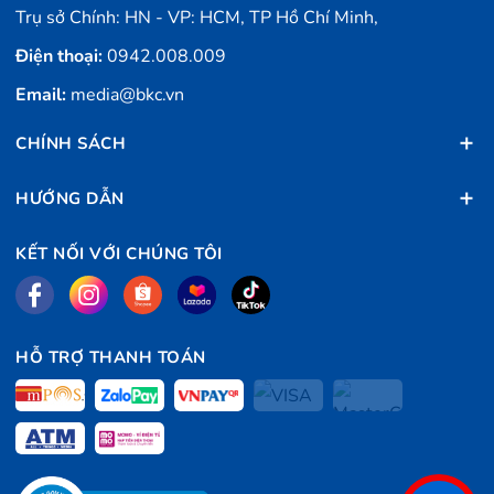
Trụ sở Chính: HN - VP: HCM, TP Hồ Chí Minh,
Điện thoại:
0942.008.009
Email:
media@bkc.vn
CHÍNH SÁCH
HƯỚNG DẪN
KẾT NỐI VỚI CHÚNG TÔI
HỖ TRỢ THANH TOÁN