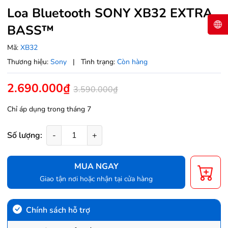
Loa Bluetooth SONY XB32 EXTRA
BASS™
Mã:
XB32
Thương hiệu:
Sony
|
Tình trạng:
Còn hàng
2.690.000₫
3.590.000₫
Chỉ áp dụng trong tháng 7
Số lượng:
-
+
MUA NGAY
Giao tận nơi hoặc nhận tại cửa hàng
Chính sách hỗ trợ