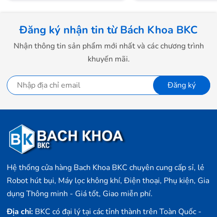
Bách Khoa
áp dụng chính sách miễn phí giao hàng thu
tiền để khách hàng có được trải nghiệm mua hàng tuyệt
Đăng ký nhận tin từ Bách Khoa BKC
vời nhất.
Nhận thông tin sản phẩm mới nhất và các chương trình
👉
HƯỚNG DẪN SỬ DỤNG LOA XB32
khuyến mãi.
👉
HƯỚNG DẪN KẾT NỐI NHIỀU LOA SONY VỚI
NHAU
Đăng ký
Hệ thống cửa hàng Bach Khoa BKC chuyên cung cấp sỉ, lẻ
Robot hút bụi, Máy lọc không khí, Điện thoại, Phụ kiện, Gia
dụng Thông minh - Giá tốt, Giao miễn phí.
Địa chỉ:
BKC có đại lý tại các tỉnh thành trên Toàn Quốc -