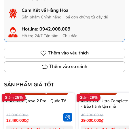
Cam Kết về Hàng Hóa
Sản phẩm Chính hãng Hoá đơn chứng từ đầy đủ
Hotline:
0942.008.009
Hỗ trợ 24/7 Tận tâm - Chu đáo
Thêm vào yêu thích
Thêm vào so sánh
SẢN PHẨM GIÁ TỐT
Trợ giá 300.000đ
Gọi 0942.008.009 để có giá T
Gọi 0942.008.009 để có giá TỐT nhất
Sản phẩm vừa ra mắt
Giảm 25%
Giảm 29%
Roborock Qrevo 2 Pro - Quốc Tế
Mova V70 Ultra Complete
- Bảo hành tận nhà
17.990.000₫
40.790.000₫
13.490.000₫
29.000.000₫