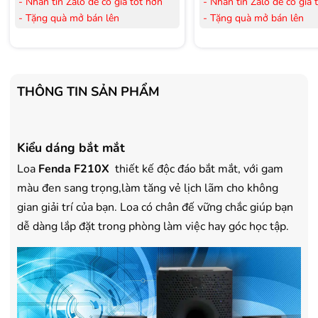
- Nhắn tin Zalo để có giá tốt hơn
- Nhắn tin Zalo để có giá 
- Tặng quà mở bán lên
- Tặng quà mở bán lên
đến 3.000.000đ
đến 3.000.000đ
- Tặng Voucher trị giá
300.000đ
khi
- Tặng Voucher trị giá
300
mua Laptop
mua Laptop
- Tặng Voucher trị giá
150.000đ
khi
- Tặng Voucher trị giá
150
THÔNG TIN SẢN PHẨM
mua Máy lọc Không khí
mua Máy lọc Không khí
- Cam kết hàng mới 100%.
- Cam kết hàng mới 100%
- Lắp đặt, HDSD tại nhà nội thành
- Lắp đặt, HDSD tại nhà n
Kiểu dáng bắt mắt
Hà Nội, Hồ Chí Minh
Hà Nội, Hồ Chí Minh
- Vận chuyển Toàn Quốc.
- Vận chuyển Toàn Quốc.
Loa
Fenda F210X
thiết kế độc đáo bắt mắt, với gam
- Bảo hành 24 tháng chính hãng
- Bảo hành 36 tháng Chí
màu đen sang trọng,làm tăng vẻ lịch lãm cho không
gian giải trí của bạn. Loa có chân đế vững chắc giúp bạn
dễ dàng lắp đặt trong phòng làm việc hay góc học tập.