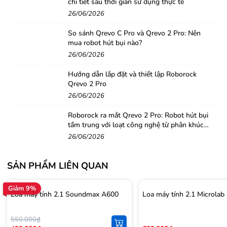
chi tiết sau thời gian sử dụng thực tế
26/06/2026
So sánh Qrevo C Pro và Qrevo 2 Pro: Nên
mua robot hút bụi nào?
26/06/2026
Hướng dẫn lắp đặt và thiết lập Roborock
Qrevo 2 Pro
26/06/2026
Roborock ra mắt Qrevo 2 Pro: Robot hút bụi
tầm trung với loạt công nghệ từ phân khúc
cao cấp
26/06/2026
SẢN PHẨM LIÊN QUAN
Giảm 9%
Loa máy tính 2.1 Soundmax A600
Loa máy tính 2.1 Microla
550.000₫