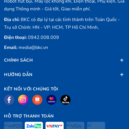
Robot hút bụi, Máy lọc không khí, Điện thoại, Phụ kiện, Gia
dụng Thông minh - Giá tốt, Giao miễn phí.
Địa chỉ:
BKC có đại lý tại các tỉnh thành trên Toàn Quốc -
Trụ sở Chính: HN - VP: HCM, TP Hồ Chí Minh,
Điện thoại:
0942.008.009
Email:
media@bkc.vn
CHÍNH SÁCH
HƯỚNG DẪN
KẾT NỐI VỚI CHÚNG TÔI
HỖ TRỢ THANH TOÁN