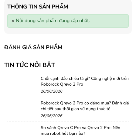
- Tặng Voucher trị giá
150.000đ
khi
- Tặng Voucher trị giá
150
THÔNG TIN SẢN PHẨM
mua Máy lọc Không khí
mua Máy lọc Không khí
- Cam kết hàng mới 100%.
- Cam kết hàng mới 100%
×
Nội dung sản phẩm đang cập nhật.
- Lắp đặt, HDSD tại nhà nội thành
- Lắp đặt, HDSD tại nhà n
Hà Nội, Hồ Chí Minh
Hà Nội, Hồ Chí Minh
- Vận chuyển Toàn Quốc.
- Vận chuyển Toàn Quốc.
- Bảo hành 24 tháng chính hãng
- Bảo hành 36 tháng Chí
ĐÁNH GIÁ SẢN PHẨM
TIN TỨC NỔI BẬT
Chổi cạnh đảo chiều là gì? Công nghệ mới trên
Roborock Qrevo 2 Pro
26/06/2026
Roborock Qrevo 2 Pro có đáng mua? Đánh giá
chi tiết sau thời gian sử dụng thực tế
26/06/2026
So sánh Qrevo C Pro và Qrevo 2 Pro: Nên
mua robot hút bụi nào?