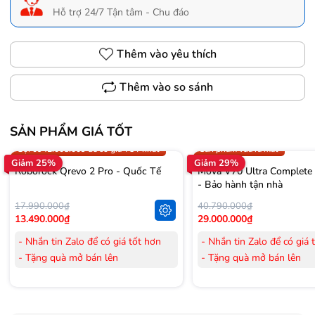
Hỗ trợ 24/7 Tận tâm - Chu đáo
Thêm vào yêu thích
Thêm vào so sánh
SẢN PHẨM GIÁ TỐT
Trợ giá 300.000đ
Gọi 0942.008.009 để có giá T
Gọi 0942.008.009 để có giá TỐT nhất
Sản phẩm vừa ra mắt
Giảm 25%
Giảm 29%
Roborock Qrevo 2 Pro - Quốc Tế
Mova V70 Ultra Complete
- Bảo hành tận nhà
17.990.000₫
40.790.000₫
13.490.000₫
29.000.000₫
- Nhắn tin Zalo để có giá tốt hơn
- Nhắn tin Zalo để có giá 
- Tặng quà mở bán lên
- Tặng quà mở bán lên
đến 3.000.000đ
đến 3.000.000đ
- Tặng Voucher trị giá
300.000đ
khi
- Tặng Voucher trị giá
300
mua Laptop
mua Laptop