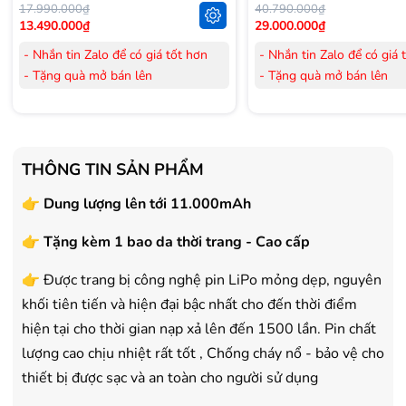
17.990.000₫
40.790.000₫
13.490.000₫
29.000.000₫
- Nhắn tin Zalo để có giá tốt hơn
- Nhắn tin Zalo để có giá 
- Tặng quà mở bán lên
- Tặng quà mở bán lên
đến 3.000.000đ
đến 3.000.000đ
- Tặng Voucher trị giá
300.000đ
khi
- Tặng Voucher trị giá
300
mua Laptop
mua Laptop
- Tặng Voucher trị giá
150.000đ
khi
- Tặng Voucher trị giá
150
THÔNG TIN SẢN PHẨM
mua Máy lọc Không khí
mua Máy lọc Không khí
- Cam kết hàng mới 100%.
- Cam kết hàng mới 100%
👉 Dung lượng lên tới 11.000mAh
- Lắp đặt, HDSD tại nhà nội thành
- Lắp đặt, HDSD tại nhà n
👉 Tặng kèm 1 bao da thời trang - Cao cấp
Hà Nội, Hồ Chí Minh
Hà Nội, Hồ Chí Minh
- Vận chuyển Toàn Quốc.
- Vận chuyển Toàn Quốc.
👉 Được trang bị công nghệ pin LiPo mỏng dẹp, nguyên
- Bảo hành 24 tháng chính hãng
- Bảo hành 36 tháng Chí
khối tiên tiến và hiện đại bậc nhất cho đến thời điểm
hiện tại cho thời gian nạp xả lên đến 1500 lần. Pin chất
lượng cao chịu nhiệt rất tốt , Chống cháy nổ - bảo vệ cho
thiết bị được sạc và an toàn cho người sử dụng