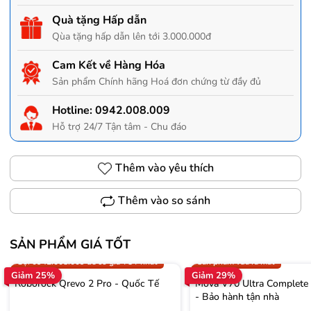
Quà tặng Hấp dẫn
Qùa tặng hấp dẫn lên tới 3.000.000đ
Cam Kết về Hàng Hóa
Sản phẩm Chính hãng Hoá đơn chứng từ đầy đủ
Hotline:
0942.008.009
Hỗ trợ 24/7 Tận tâm - Chu đáo
Thêm vào yêu thích
Thêm vào so sánh
SẢN PHẨM GIÁ TỐT
Trợ giá 300.000đ
Gọi 0942.008.009 để có giá T
Gọi 0942.008.009 để có giá TỐT nhất
Sản phẩm vừa ra mắt
Giảm 25%
Giảm 29%
Roborock Qrevo 2 Pro - Quốc Tế
Mova V70 Ultra Complete
- Bảo hành tận nhà