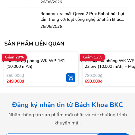
26/06/2026
Roborock ra mắt Qrevo 2 Pro: Robot hút bụi
tầm trung với loạt công nghệ từ phân khúc
cao cấp
26/06/2026
SẢN PHẨM LIÊN QUAN
Giảm 29%
Giảm 12%
Pin sạc dự phòng WK WP-161
Pin sạc dự phòng WK WP
(10.000 mAh)
22.5w (10.000 mAh) - Ma
350.000₫
780.000₫
249.000₫
690.000₫
Đăng ký nhận tin từ Bách Khoa BKC
Nhận thông tin sản phẩm mới nhất và các chương trình
khuyến mãi.