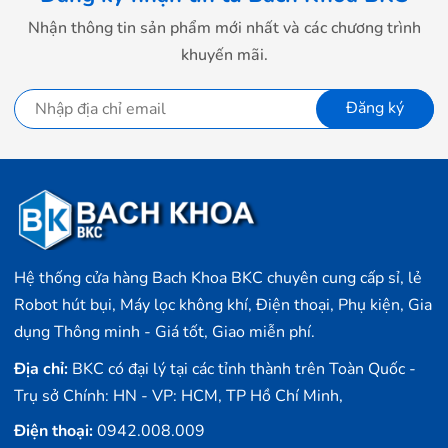
- Tặng Voucher trị giá
150.000đ
khi
mua Máy lọc Không khí
Nhận thông tin sản phẩm mới nhất và các chương trình
- Cam kết hàng mới 100%.
khuyến mãi.
- Lắp đặt, HDSD tại nhà nội thành
Hà Nội, Hồ Chí Minh
Đăng ký
Tường ảo tạo ranh giới di chuyển
- Vận chuyển Toàn Quốc.
Ecovacs Deebot DN55 được trang bị tường ảo giúp khoanh vùng di
- Bảo hành 24 tháng chính hãng
chuyển làm sạch của Robot. Bạn chỉ cần đặt tường ảo ở vị trí không
muốn Robot di chuyển tới, thiết bị sẽ phát tia hồng ngoại để tạo ranh giới
không cho Robot vượt qua. Không chỉ một mà Deebot cho phép tạo nhiều
tường ảo cùng lúc. Ngoài tường ảo, bạn cũng có thể sử dụng chế độ làm
sạch khu vực để ưu tiên các khu vực nhất định.
Hệ thống cửa hàng Bach Khoa BKC chuyên cung cấp sỉ, lẻ
Robot hút bụi, Máy lọc không khí, Điện thoại, Phụ kiện, Gia
dụng Thông minh - Giá tốt, Giao miễn phí.
Địa chỉ:
BKC có đại lý tại các tỉnh thành trên Toàn Quốc -
Trụ sở Chính: HN - VP: HCM, TP Hồ Chí Minh,
Điện thoại:
0942.008.009