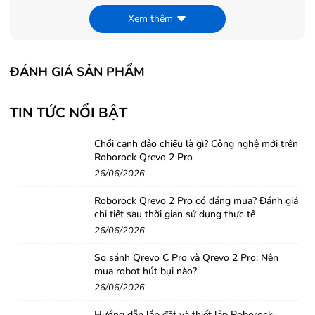
vực cần làm sạch dựa trên bản đồ qua ứng dụng trên điện thoại.
Xem thêm
ĐÁNH GIÁ SẢN PHẨM
TIN TỨC NỔI BẬT
Chổi cạnh đảo chiều là gì? Công nghệ mới trên
Roborock Qrevo 2 Pro
26/06/2026
Roborock Qrevo 2 Pro có đáng mua? Đánh giá
chi tiết sau thời gian sử dụng thực tế
26/06/2026
So sánh Qrevo C Pro và Qrevo 2 Pro: Nên
Hệ thống điều hướng thông minh Smart Navi 2.0
mua robot hút bụi nào?
Một ưu điểm nổi bật và cũng là tính năng mới được trang bị ở những
26/06/2026
dòng robot tầm trung và cao cấp hiện nay đó là hệ thống di chuyển thông
Hướng dẫn lắp đặt và thiết lập Roborock