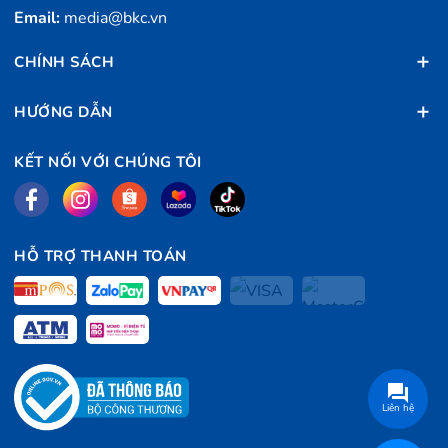
Email:
media@bkc.vn
CHÍNH SÁCH
HƯỚNG DẪN
KẾT NỐI VỚI CHÚNG TÔI
HỖ TRỢ THANH TOÁN
Liên hệ
Dễ dàng kiểm soát qua APP kết nối với điện thoại thông minh