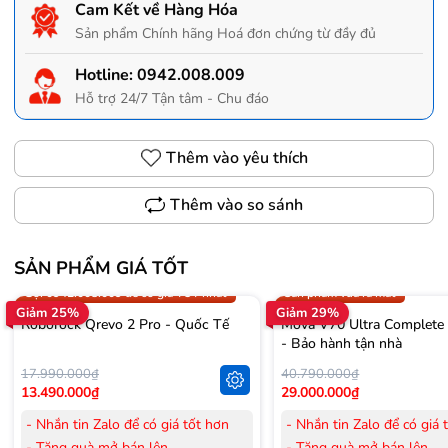
Cam Kết về Hàng Hóa
Sản phẩm Chính hãng Hoá đơn chứng từ đầy đủ
Hotline:
0942.008.009
Hỗ trợ 24/7 Tận tâm - Chu đáo
Thêm vào yêu thích
Thêm vào so sánh
SẢN PHẨM GIÁ TỐT
Trợ giá 300.000đ
Gọi 0942.008.009 để có giá T
Gọi 0942.008.009 để có giá TỐT nhất
Sản phẩm vừa ra mắt
Giảm 25%
Giảm 29%
Roborock Qrevo 2 Pro - Quốc Tế
Mova V70 Ultra Complete
- Bảo hành tận nhà
17.990.000₫
40.790.000₫
13.490.000₫
29.000.000₫
- Nhắn tin Zalo để có giá tốt hơn
- Nhắn tin Zalo để có giá 
- Tặng quà mở bán lên
- Tặng quà mở bán lên