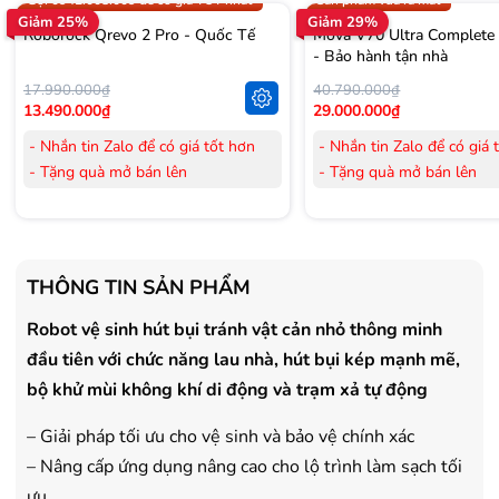
Gọi 0942.008.009 để có giá TỐT nhất
Sản phẩm vừa ra mắt
Giảm 25%
Giảm 29%
Roborock Qrevo 2 Pro - Quốc Tế
Mova V70 Ultra Complete
- Bảo hành tận nhà
17.990.000₫
40.790.000₫
13.490.000₫
29.000.000₫
- Nhắn tin Zalo để có giá tốt hơn
- Nhắn tin Zalo để có giá 
- Tặng quà mở bán lên
- Tặng quà mở bán lên
đến 3.000.000đ
đến 3.000.000đ
- Tặng Voucher trị giá
300.000đ
khi
- Tặng Voucher trị giá
300
mua Laptop
mua Laptop
- Tặng Voucher trị giá
150.000đ
khi
- Tặng Voucher trị giá
150
THÔNG TIN SẢN PHẨM
mua Máy lọc Không khí
mua Máy lọc Không khí
- Cam kết hàng mới 100%.
- Cam kết hàng mới 100%
Robot vệ sinh hút bụi tránh vật cản nhỏ thông minh
- Lắp đặt, HDSD tại nhà nội thành
- Lắp đặt, HDSD tại nhà n
đầu tiên với chức năng lau nhà, hút bụi kép mạnh mẽ,
Hà Nội, Hồ Chí Minh
Hà Nội, Hồ Chí Minh
bộ khử mùi không khí di động và trạm xả tự động
- Vận chuyển Toàn Quốc.
- Vận chuyển Toàn Quốc.
- Bảo hành 24 tháng chính hãng
- Bảo hành 36 tháng Chí
– Giải pháp tối ưu cho vệ sinh và bảo vệ chính xác
– Nâng cấp ứng dụng nâng cao cho lộ trình làm sạch tối
ưu