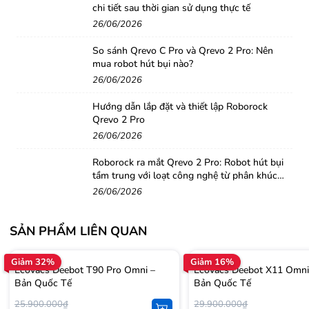
chi tiết sau thời gian sử dụng thực tế
26/06/2026
So sánh Qrevo C Pro và Qrevo 2 Pro: Nên
mua robot hút bụi nào?
26/06/2026
Hướng dẫn lắp đặt và thiết lập Roborock
Qrevo 2 Pro
26/06/2026
Roborock ra mắt Qrevo 2 Pro: Robot hút bụi
tầm trung với loạt công nghệ từ phân khúc
cao cấp
26/06/2026
SẢN PHẨM LIÊN QUAN
Giảm 32%
Giảm 16%
Ecovacs Deebot T90 Pro Omni –
Ecovacs Deebot X11 Omni
Bản Quốc Tế
Bản Quốc Tế
25.900.000₫
29.900.000₫