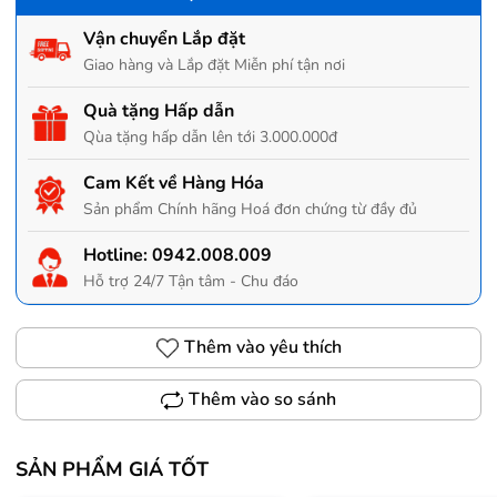
Vận chuyển Lắp đặt
Giao hàng và Lắp đặt Miễn phí tận nơi
Quà tặng Hấp dẫn
Qùa tặng hấp dẫn lên tới 3.000.000đ
Cam Kết về Hàng Hóa
Sản phẩm Chính hãng Hoá đơn chứng từ đầy đủ
Hotline:
0942.008.009
Hỗ trợ 24/7 Tận tâm - Chu đáo
Thêm vào yêu thích
Thêm vào so sánh
SẢN PHẨM GIÁ TỐT
Trợ giá 300.000đ
Gọi 0942.008.009 để có giá T