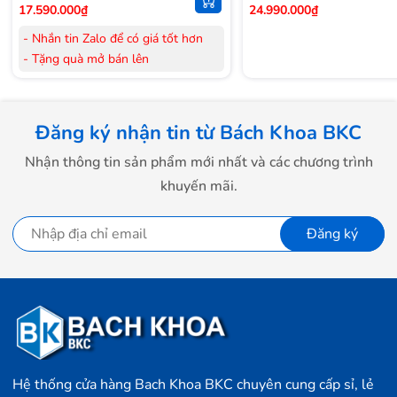
17.590.000₫
24.990.000₫
- Nhắn tin Zalo để có giá tốt hơn
- Tặng quà mở bán lên
đến 3.000.000đ
- Tặng Voucher trị giá
300.000đ
khi
mua Laptop
Đăng ký nhận tin từ Bách Khoa BKC
- Tặng Voucher trị giá
150.000đ
khi
mua Máy lọc Không khí
Nhận thông tin sản phẩm mới nhất và các chương trình
- Cam kết hàng mới 100%.
khuyến mãi.
- Lắp đặt, HDSD tại nhà nội thành
Hà Nội, Hồ Chí Minh
Đăng ký
- Vận chuyển Toàn Quốc.
- Bảo hành 24 tháng chính hãng
Hệ thống cửa hàng Bach Khoa BKC chuyên cung cấp sỉ, lẻ