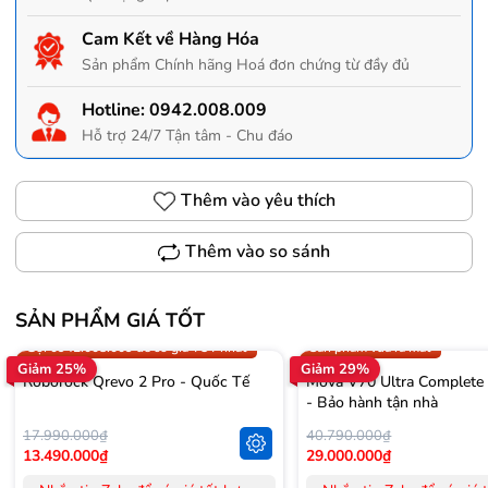
Cam Kết về Hàng Hóa
Sản phẩm Chính hãng Hoá đơn chứng từ đầy đủ
Hotline:
0942.008.009
Hỗ trợ 24/7 Tận tâm - Chu đáo
Thêm vào yêu thích
Thêm vào so sánh
SẢN PHẨM GIÁ TỐT
Trợ giá 300.000đ
Gọi 0942.008.009 để có giá T
Gọi 0942.008.009 để có giá TỐT nhất
Sản phẩm vừa ra mắt
Giảm 25%
Giảm 29%
Roborock Qrevo 2 Pro - Quốc Tế
Mova V70 Ultra Complete
- Bảo hành tận nhà
17.990.000₫
40.790.000₫
13.490.000₫
29.000.000₫