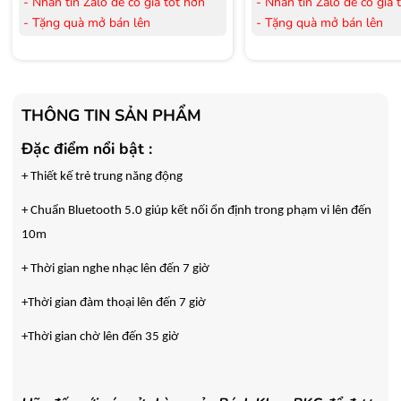
- Nhắn tin Zalo để có giá tốt hơn
- Nhắn tin Zalo để có giá 
- Tặng quà mở bán lên
- Tặng quà mở bán lên
đến 3.000.000đ
đến 3.000.000đ
- Tặng Voucher trị giá
300.000đ
khi
- Tặng Voucher trị giá
300
mua Laptop
mua Laptop
- Tặng Voucher trị giá
150.000đ
khi
- Tặng Voucher trị giá
150
THÔNG TIN SẢN PHẨM
mua Máy lọc Không khí
mua Máy lọc Không khí
Đặc điểm nổi bật :
- Cam kết hàng mới 100%.
- Cam kết hàng mới 100%
- Lắp đặt, HDSD tại nhà nội thành
- Lắp đặt, HDSD tại nhà n
+ Thiết kế trẻ trung năng động
Hà Nội, Hồ Chí Minh
Hà Nội, Hồ Chí Minh
- Vận chuyển Toàn Quốc.
- Vận chuyển Toàn Quốc.
+ Chuẩn Bluetooth 5.0 giúp kết nối ổn định trong phạm vi lên đến
- Bảo hành 24 tháng chính hãng
- Bảo hành 36 tháng Chí
10m
+ Thời gian nghe nhạc lên đến 7 giờ
+Thời gian đàm thoại lên đến 7 giờ
+Thời gian chờ lên đến 35 giờ