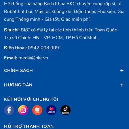
Hệ thống cửa hàng Bach Khoa BKC chuyên cung cấp sỉ, lẻ
Robot hút bụi, Máy lọc không khí, Điện thoại, Phụ kiện, Gia
dụng Thông minh - Giá tốt, Giao miễn phí.
Thưởng thức thanh âm trọn vẹn với màng loa 30
Địa chỉ:
BKC có đại lý tại các tỉnh thành trên Toàn Quốc -
mm
Trụ sở Chính: HN - VP: HCM, TP Hồ Chí Minh,
Nghe nhạc hay hơn với màng loa dạng vòm 30 mm. Tai
Điện thoại:
0942.008.009
nghe gọn nhẹ mà mạnh mẽ cho bạn tận hưởng những
Email:
media@bkc.vn
cung bậc âm thanh chi tiết hơn, tiếng bass đã tai hơn.
CHÍNH SÁCH
HƯỚNG DẪN
KẾT NỐI VỚI CHÚNG TÔI
Dễ dàng gọi rảnh tay và sử dụng trợ lý giọng nói
HỖ TRỢ THANH TOÁN