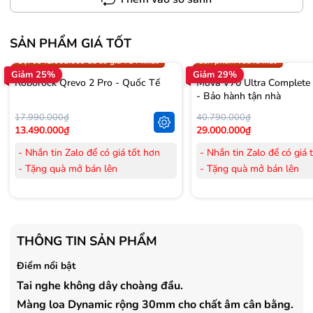
SẢN PHẨM GIÁ TỐT
Trợ giá 300.000đ
Gọi 0942.008.009 để có giá T
Gọi 0942.008.009 để có giá TỐT nhất
Sản phẩm vừa ra mắt
Giảm 25%
Giảm 29%
Roborock Qrevo 2 Pro - Quốc Tế
Mova V70 Ultra Complete
- Bảo hành tận nhà
17.990.000₫
40.790.000₫
13.490.000₫
29.000.000₫
- Nhắn tin Zalo để có giá tốt hơn
- Nhắn tin Zalo để có giá 
- Tặng quà mở bán lên
- Tặng quà mở bán lên
đến 3.000.000đ
đến 3.000.000đ
- Tặng Voucher trị giá
300.000đ
khi
- Tặng Voucher trị giá
300
mua Laptop
mua Laptop
- Tặng Voucher trị giá
150.000đ
khi
- Tặng Voucher trị giá
150
THÔNG TIN SẢN PHẨM
mua Máy lọc Không khí
mua Máy lọc Không khí
- Cam kết hàng mới 100%.
- Cam kết hàng mới 100%
Điểm nổi bật
- Lắp đặt, HDSD tại nhà nội thành
- Lắp đặt, HDSD tại nhà n
Tai nghe không dây choàng đầu.
Hà Nội, Hồ Chí Minh
Hà Nội, Hồ Chí Minh
Màng loa Dynamic rộng 30mm cho chất âm cân bằng.