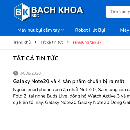
Máy hút bụi cầm tay
Robot Hút Bụi
Máy 
Trang chủ
Tất cả tin tức
samsung tab s7
TẤT CẢ TIN TỨC
04/08/2020
Galaxy Note20 và 4 sản phẩm chuẩn bị ra mắt
Ngoài smartphone cao cấp nhất Note20, Samsung còn r
Fold 2, tai nghe Buds Live, đồng hồ Watch Active 3 và 
sự kiện tối nay. Galaxy Note20 Galaxy Note20 Dòng Galaxy Note mới của
Samsung sẽ có hai phiên bản: Note20 và Note20 Ultra. 
kích thước màn hình 6,7 inch và 6,9 inch, Note20 có mà
góc bo cong như ở dòng Galaxy S20, trong khi, Note20 Ul