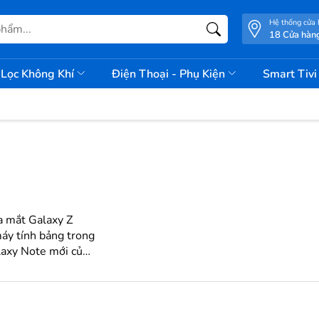
Hệ thống cửa
18 Cửa hàn
Lọc Không Khí
Điện Thoại - Phụ Kiện
Smart Tiv
a mắt Galaxy Z
máy tính bảng trong
Ngoài khác biệt về
n hình phẳng và bốn
tra...