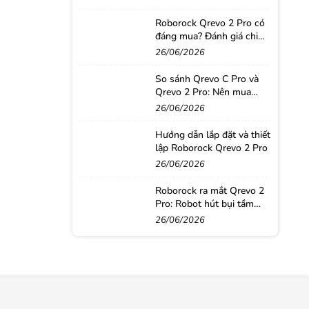
Roborock Qrevo 2 Pro có
đáng mua? Đánh giá chi
tiết sau thời gian sử dụng
26/06/2026
thực tế
So sánh Qrevo C Pro và
Qrevo 2 Pro: Nên mua
robot hút bụi nào?
26/06/2026
Hướng dẫn lắp đặt và thiết
lập Roborock Qrevo 2 Pro
26/06/2026
Roborock ra mắt Qrevo 2
Pro: Robot hút bụi tầm
trung với loạt công nghệ
26/06/2026
từ phân khúc cao cấp