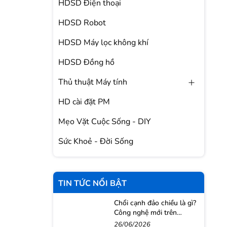
HDSD Điện thoại
HDSD Robot
HDSD Máy lọc không khí
HDSD Đồng hồ
Thủ thuật Máy tính
HD cài đặt PM
Mẹo Vặt Cuộc Sống - DIY
Sức Khoẻ - Đời Sống
TIN TỨC NỔI BẬT
Chổi cạnh đảo chiều là gì?
Công nghệ mới trên
Roborock Qrevo 2 Pro
26/06/2026