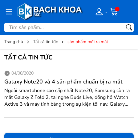
Trang chủ
Tất cả tin tức
sản phẩm mới ra mắt
TẤT CẢ TIN TỨC
04/08/2020
Galaxy Note20 và 4 sản phẩm chuẩn bị ra mắt
Ngoài smartphone cao cấp nhất Note20, Samsung còn ra
mắt Galaxy Z Fold 2, tai nghe Buds Live, đồng hồ Watch
Active 3 và máy tính bảng trong sự kiện tối nay. Galaxy
Note20 Galaxy Note20 Dòng Galaxy Note mới của
Samsung sẽ có hai phiên bản: Note20 và Note20 Ultra.
Ngoài khác biệt về kích thước màn hình 6,7 inch và 6,9
inch, Note20 có màn hình phẳng và bốn góc bo cong như ở