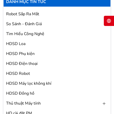
dòng Galaxy S20, trong khi, Note20 Ultra...
DANH MỤC TIN TỨC
Robot Sắp Ra Mắt
So Sánh - Đánh Giá
Tìm Hiểu Công Nghệ
HDSD Loa
HDSD Phụ kiện
HDSD Điện thoại
HDSD Robot
HDSD Máy lọc không khí
HDSD Đồng hồ
Thủ thuật Máy tính
HD cài đặt PM