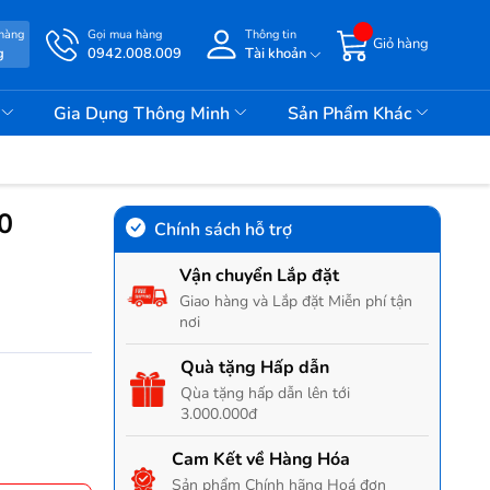
 hàng
Gọi mua hàng
Thông tin
Giỏ hàng
g
0942.008.009
Tài khoản
i
Gia Dụng Thông Minh
Sản Phẩm Khác
0
Chính sách hỗ trợ
Vận chuyển Lắp đặt
Giao hàng và Lắp đặt Miễn phí tận
nơi
Quà tặng Hấp dẫn
Qùa tặng hấp dẫn lên tới
3.000.000đ
Cam Kết về Hàng Hóa
Sản phẩm Chính hãng Hoá đơn