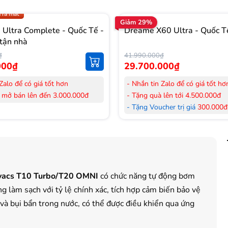
.009 để có giá TỐT nhất
 ra mắt
Giảm 29%
Ultra Complete - Quốc Tế -
Dreame X60 Ultra - Quốc T
tận nhà
₫
41.990.000₫
000₫
29.700.000₫
Zalo để có giá tốt hơn
- Nhắn tin Zalo để có giá tốt hơ
 mở bán lên đến 3.000.000đ
- Tặng quà lên tới 4.500.000đ
her trị giá
300.000đ
khi mua
- Tặng Voucher trị giá
300.000đ
Laptop
her trị giá
150.000đ
khi mua
- Tặng Voucher trị giá
150.000đ
ông khí
Máy lọc Không khí
 hàng mới 100%.
- Cam kết hàng mới 100%. Đầy
 HDSD tại nhà nội thành Hà Nội,
đơn VAT.
covacs T10 Turbo/T20 OMNI
có chức năng tự động bơm
nh
- Lắp đặt, HDSD tại nhà nội thà
g làm sạch với tỷ lệ chính xác, tích hợp cảm biến bảo vệ
ển Toàn Quốc.
Hồ Chí Minh
 36 tháng Chính hãng
- Vận chuyển Toàn Quốc.
 và bụi bẩn trong nước, có thể được điều khiển qua ứng
- Bảo hành 24 tháng chính hãn