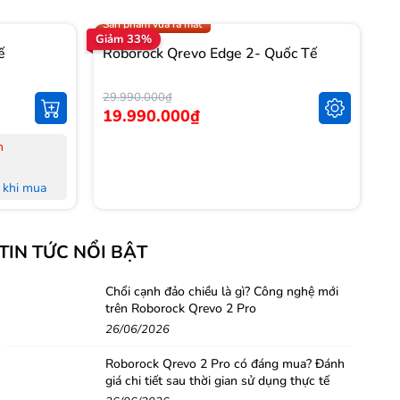
Trợ giá 1.000.000đ
Sản phẩm vừa ra mắt
Giảm 33%
Gi
ế
Roborock Qrevo Edge 2- Quốc Tế
R
T
29.990.000₫
14
19.990.000₫
1
n
-
-
khi mua
-
L
khi mua
-
TIN TỨC NỔI BẬT
M
 đủ Hoá
-
-
Chổi cạnh đảo chiều là gì? Công nghệ mới
trên Roborock Qrevo 2 Pro
nh Hà Nội,
H
26/06/2026
-
-
Roborock Qrevo 2 Pro có đáng mua? Đánh
g
giá chi tiết sau thời gian sử dụng thực tế