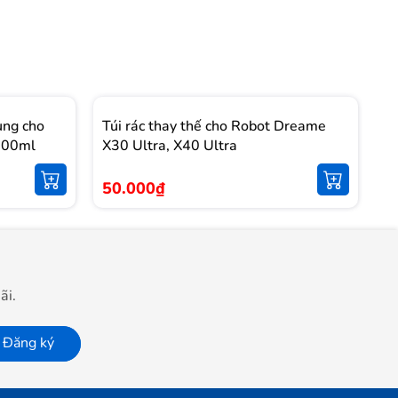
ụng cho
Túi rác thay thế cho Robot Dreame
T
1000ml
X30 Ultra, X40 Ultra
S
50.000₫
5
ãi.
Đăng ký