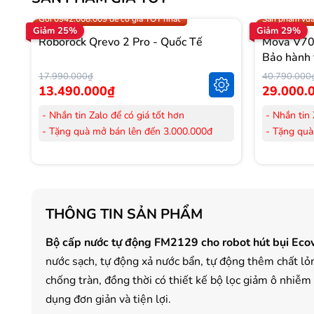
Trợ giá 300.000đ
Gọi 0942.008
Gọi 0942.008.009 để có giá TỐT nhất
Sản phẩm vừa
Giảm 25%
Giảm 29%
Roborock Qrevo 2 Pro - Quốc Tế
Mova V70 
Bảo hành 
17.990.000₫
40.790.000
13.490.000₫
29.000.
- Nhắn tin Zalo để có giá tốt hơn
- Nhắn tin 
- Tặng quà mở bán lên đến 3.000.000đ
- Tặng quà
- Tặng Voucher trị giá
300.000đ
khi mua
- Tặng Vouc
Laptop
Laptop
- Tặng Voucher trị giá
150.000đ
khi mua
- Tặng Vouc
Máy lọc Không khí
Máy lọc Kh
THÔNG TIN SẢN PHẨM
- Cam kết hàng mới 100%.
- Cam kết
- Lắp đặt, HDSD tại nhà nội thành Hà Nội,
- Lắp đặt,
Bộ cấp nước tự động FM2129 cho robot hút bụi E
Hồ Chí Minh
Hồ Chí Mi
- Vận chuyển Toàn Quốc.
nước sạch, tự động xả nước bẩn, tự động thêm chất lỏn
- Vận chuy
- Bảo hành 24 tháng chính hãng
- Bảo hành
chống tràn, đồng thời có thiết kế bộ lọc giảm ô nhiễm
dụng đơn giản và tiện lợi.