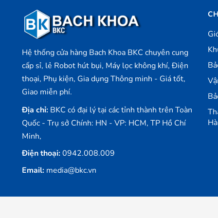
CH
Gi
Kh
Hệ thống cửa hàng Bach Khoa BKC chuyên cung
Bả
cấp sỉ, lẻ Robot hút bụi, Máy lọc không khí, Điện
thoại, Phụ kiện, Gia dụng Thông minh - Giá tốt,
Vậ
Giao miễn phí.
Bả
Địa chỉ:
BKC có đại lý tại các tỉnh thành trên Toàn
Th
Hà
Quốc - Trụ sở Chính: HN - VP: HCM, TP Hồ Chí
Minh,
Điện thoại:
0942.008.009
Email:
media@bkc.vn