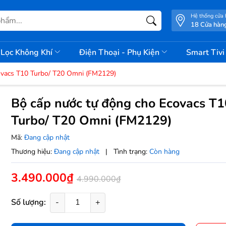
Hệ thống cửa
18 Cửa hàn
Lọc Không Khí
Điện Thoại - Phụ Kiện
Smart Tiv
ovacs T10 Turbo/ T20 Omni (FM2129)
Bộ cấp nước tự động cho Ecovacs T1
Turbo/ T20 Omni (FM2129)
Mã:
Đang cập nhật
Thương hiệu:
Đang cập nhật
|
Tình trạng:
Còn hàng
3.490.000₫
4.990.000₫
Số lượng:
-
+