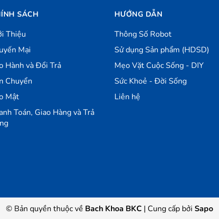
ÍNH SÁCH
HƯỚNG DẪN
ới Thiệu
Thông Số Robot
uyến Mại
Sử dụng Sản phẩm (HDSD)
o Hành và Đổi Trả
Mẹo Vặt Cuộc Sống - DIY
n Chuyển
Sức Khoẻ - Đời Sống
o Mật
Liên hệ
anh Toán, Giao Hàng và Trả
ng
© Bản quyền thuộc về
Bach Khoa BKC
|
Cung cấp bởi
Sapo