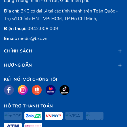
dụng Thông minh - Giá tốt, Giao miễn phí.
Địa chỉ:
BKC có đại lý tại các tỉnh thành trên Toàn Quốc -
Trụ sở Chính: HN - VP: HCM, TP Hồ Chí Minh,
Điện thoại:
0942.008.009
Email:
media@bkc.vn
CHÍNH SÁCH
HƯỚNG DẪN
KẾT NỐI VỚI CHÚNG TÔI
HỖ TRỢ THANH TOÁN