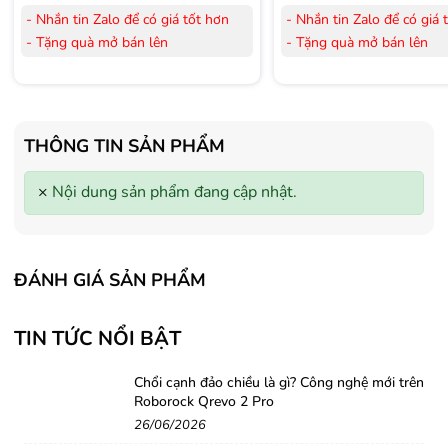
- Nhắn tin Zalo để có giá tốt hơn
- Nhắn tin Zalo để có giá 
- Tặng quà mở bán lên
- Tặng quà mở bán lên
đến 3.000.000đ
đến 3.000.000đ
- Tặng Voucher trị giá
300.000đ
khi
- Tặng Voucher trị giá
300
mua Laptop
mua Laptop
- Tặng Voucher trị giá
150.000đ
khi
- Tặng Voucher trị giá
150
THÔNG TIN SẢN PHẨM
mua Máy lọc Không khí
mua Máy lọc Không khí
- Cam kết hàng mới 100%.
- Cam kết hàng mới 100%
×
Nội dung sản phẩm đang cập nhật.
- Lắp đặt, HDSD tại nhà nội thành
- Lắp đặt, HDSD tại nhà n
Hà Nội, Hồ Chí Minh
Hà Nội, Hồ Chí Minh
- Vận chuyển Toàn Quốc.
- Vận chuyển Toàn Quốc.
- Bảo hành 24 tháng chính hãng
- Bảo hành 36 tháng Chí
ĐÁNH GIÁ SẢN PHẨM
TIN TỨC NỔI BẬT
Chổi cạnh đảo chiều là gì? Công nghệ mới trên
Roborock Qrevo 2 Pro
26/06/2026