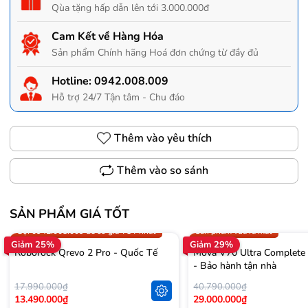
Qùa tặng hấp dẫn lên tới 3.000.000đ
Cam Kết về Hàng Hóa
Sản phẩm Chính hãng Hoá đơn chứng từ đầy đủ
Hotline:
0942.008.009
Hỗ trợ 24/7 Tận tâm - Chu đáo
Thêm vào yêu thích
Thêm vào so sánh
SẢN PHẨM GIÁ TỐT
Trợ giá 300.000đ
Gọi 0942.008.009 để có giá T
Gọi 0942.008.009 để có giá TỐT nhất
Sản phẩm vừa ra mắt
Giảm 25%
Giảm 29%
Roborock Qrevo 2 Pro - Quốc Tế
Mova V70 Ultra Complete
- Bảo hành tận nhà
17.990.000₫
40.790.000₫
13.490.000₫
29.000.000₫