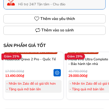
Hỗ trợ 24/7 Tận tâm - Chu đáo
Thêm vào yêu thích
Thêm vào so sánh
SẢN PHẨM GIÁ TỐT
Trợ giá 300.000đ
Gọi 0942.008.009 để có giá T
Gọi 0942.008.009 để có giá TỐT nhất
Sản phẩm vừa ra mắt
Giảm 25%
Giảm 29%
Roborock Qrevo 2 Pro - Quốc Tế
Mova V70 Ultra Complete
- Bảo hành tận nhà
17.990.000₫
40.790.000₫
13.490.000₫
29.000.000₫
- Nhắn tin Zalo để có giá tốt hơn
- Nhắn tin Zalo để có giá 
- Tặng quà mở bán lên
- Tặng quà mở bán lên
đến 3.000.000đ
đến 3.000.000đ
- Tặng Voucher trị giá
300.000đ
khi
- Tặng Voucher trị giá
300
mua Laptop
mua Laptop