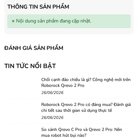
- Tặng Voucher trị giá
150.000đ
khi
- Tặng Voucher trị giá
150
THÔNG TIN SẢN PHẨM
mua Máy lọc Không khí
mua Máy lọc Không khí
- Cam kết hàng mới 100%.
- Cam kết hàng mới 100%
×
Nội dung sản phẩm đang cập nhật.
- Lắp đặt, HDSD tại nhà nội thành
- Lắp đặt, HDSD tại nhà n
Hà Nội, Hồ Chí Minh
Hà Nội, Hồ Chí Minh
- Vận chuyển Toàn Quốc.
- Vận chuyển Toàn Quốc.
- Bảo hành 24 tháng chính hãng
- Bảo hành 36 tháng Chí
ĐÁNH GIÁ SẢN PHẨM
TIN TỨC NỔI BẬT
Chổi cạnh đảo chiều là gì? Công nghệ mới trên
Roborock Qrevo 2 Pro
26/06/2026
Roborock Qrevo 2 Pro có đáng mua? Đánh giá
chi tiết sau thời gian sử dụng thực tế
26/06/2026
So sánh Qrevo C Pro và Qrevo 2 Pro: Nên
mua robot hút bụi nào?