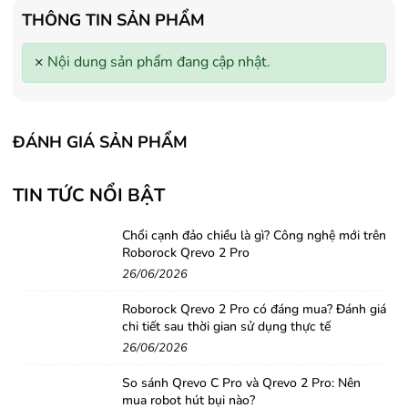
- Tặng Voucher trị giá
150.000đ
khi
- Tặng Voucher trị giá
150
THÔNG TIN SẢN PHẨM
mua Máy lọc Không khí
mua Máy lọc Không khí
- Cam kết hàng mới 100%.
- Cam kết hàng mới 100%
×
Nội dung sản phẩm đang cập nhật.
- Lắp đặt, HDSD tại nhà nội thành
- Lắp đặt, HDSD tại nhà n
Hà Nội, Hồ Chí Minh
Hà Nội, Hồ Chí Minh
- Vận chuyển Toàn Quốc.
- Vận chuyển Toàn Quốc.
- Bảo hành 24 tháng chính hãng
- Bảo hành 36 tháng Chí
ĐÁNH GIÁ SẢN PHẨM
TIN TỨC NỔI BẬT
Chổi cạnh đảo chiều là gì? Công nghệ mới trên
Roborock Qrevo 2 Pro
26/06/2026
Roborock Qrevo 2 Pro có đáng mua? Đánh giá
chi tiết sau thời gian sử dụng thực tế
26/06/2026
So sánh Qrevo C Pro và Qrevo 2 Pro: Nên
mua robot hút bụi nào?