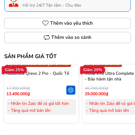
Hỗ trợ 24/7 Tận tâm - Chu đáo
Thêm vào yêu thích
Thêm vào so sánh
SẢN PHẨM GIÁ TỐT
Trợ giá 300.000đ
Gọi 0942.008.009 để có giá T
Gọi 0942.008.009 để có giá TỐT nhất
Sản phẩm vừa ra mắt
Giảm 25%
Giảm 29%
Roborock Qrevo 2 Pro - Quốc Tế
Mova V70 Ultra Complete
- Bảo hành tận nhà
17.990.000₫
40.790.000₫
13.490.000₫
29.000.000₫
- Nhắn tin Zalo để có giá tốt hơn
- Nhắn tin Zalo để có giá 
- Tặng quà mở bán lên
- Tặng quà mở bán lên
đến 3.000.000đ
đến 3.000.000đ
- Tặng Voucher trị giá
300.000đ
khi
- Tặng Voucher trị giá
300
mua Laptop
mua Laptop