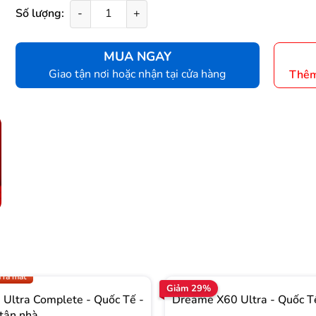
Số lượng:
-
+
MUA NGAY
Giao tận nơi hoặc nhận tại cửa hàng
Thêm
.009 để có giá TỐT nhất
 ra mắt
Giảm 29%
Ultra Complete - Quốc Tế -
Dreame X60 Ultra - Quốc T
tận nhà