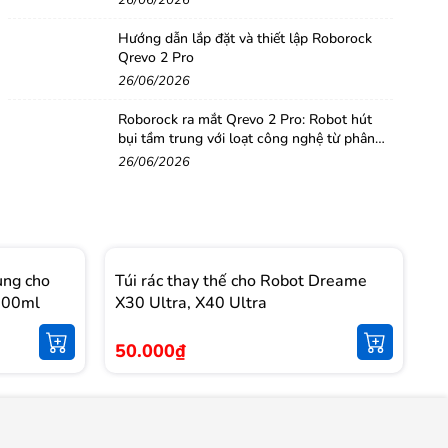
26/06/2026
Hướng dẫn lắp đặt và thiết lập Roborock
Qrevo 2 Pro
26/06/2026
Roborock ra mắt Qrevo 2 Pro: Robot hút
bụi tầm trung với loạt công nghệ từ phân
khúc cao cấp
26/06/2026
ụng cho
Túi rác thay thế cho Robot Dreame
T
1000ml
X30 Ultra, X40 Ultra
S
50.000₫
5