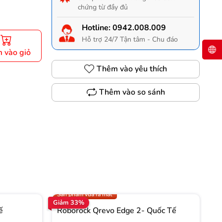
chứng từ đầy đủ
Hotline:
0942.008.009
Hỗ trợ 24/7 Tận tâm - Chu đáo
 vào giỏ
Thêm vào yêu thích
Thêm vào so sánh
Gọi 0942.008.009 để có giá TỐT nhất
Trợ giá 1.000.000đ
Sản phẩm vừa ra mắt
Giảm 33%
Gi
ế
Roborock Qrevo Edge 2- Quốc Tế
R
T