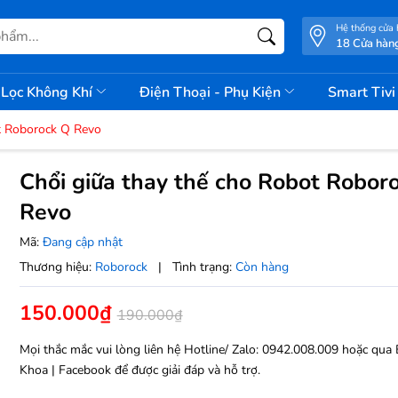
Hệ thống cửa
18 Cửa hàn
Lọc Không Khí
Điện Thoại - Phụ Kiện
Smart Tiv
ot Roborock Q Revo
Chổi giữa thay thế cho Robot Robor
Revo
Mã:
Đang cập nhật
Thương hiệu:
Roborock
|
Tình trạng:
Còn hàng
150.000₫
190.000₫
Mọi thắc mắc vui lòng liên hệ Hotline/ Zalo: 0942.008.009 hoặc qua
Khoa | Facebook
để được giải đáp và hỗ trợ.