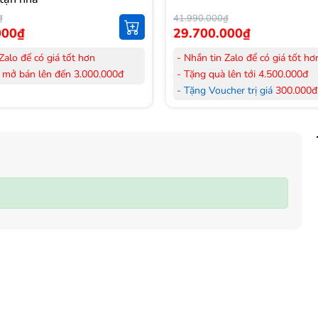
₫
41.990.000₫
000₫
29.700.000₫
Zalo để có giá tốt hơn
- Nhắn tin Zalo để có giá tốt hơ
 mở bán lên đến 3.000.000đ
- Tặng quà lên tới 4.500.000đ
her trị giá
300.000đ
khi mua
- Tặng Voucher trị giá
300.000đ
Laptop
her trị giá
150.000đ
khi mua
- Tặng Voucher trị giá
150.000đ
ông khí
Máy lọc Không khí
 hàng mới 100%.
- Cam kết hàng mới 100%. Đầy
 HDSD tại nhà nội thành Hà Nội,
đơn VAT.
nh
- Lắp đặt, HDSD tại nhà nội thà
ển Toàn Quốc.
Hồ Chí Minh
 36 tháng Chính hãng
- Vận chuyển Toàn Quốc.
- Bảo hành 24 tháng chính hãn