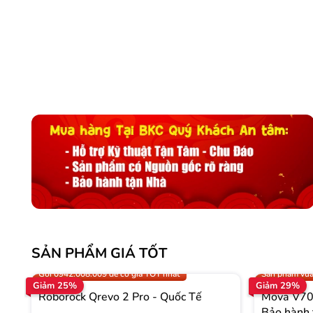
SẢN PHẨM GIÁ TỐT
Trợ giá 300.000đ
Gọi 0942.008
Gọi 0942.008.009 để có giá TỐT nhất
Sản phẩm vừa
Giảm 25%
Giảm 29%
Roborock Qrevo 2 Pro - Quốc Tế
Mova V70 
Bảo hành 