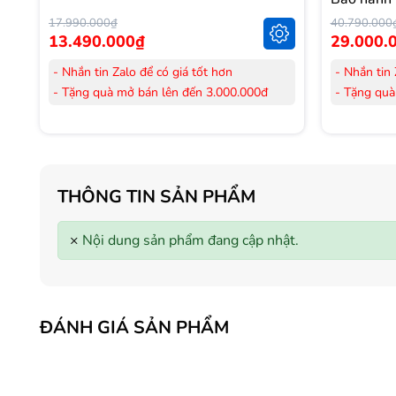
17.990.000₫
40.790.000
13.490.000₫
29.000.
- Nhắn tin Zalo để có giá tốt hơn
- Nhắn tin 
- Tặng quà mở bán lên đến 3.000.000đ
- Tặng quà
- Tặng Voucher trị giá
300.000đ
khi mua
- Tặng Vouc
Laptop
Laptop
- Tặng Voucher trị giá
150.000đ
khi mua
- Tặng Vouc
Máy lọc Không khí
Máy lọc Kh
THÔNG TIN SẢN PHẨM
- Cam kết hàng mới 100%.
- Cam kết
- Lắp đặt, HDSD tại nhà nội thành Hà Nội,
- Lắp đặt,
Hồ Chí Minh
Hồ Chí Mi
×
Nội dung sản phẩm đang cập nhật.
- Vận chuyển Toàn Quốc.
- Vận chuy
- Bảo hành 24 tháng chính hãng
- Bảo hành
ĐÁNH GIÁ SẢN PHẨM