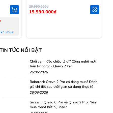
29.990.000₫
14
19.990.000₫
1
n
-
-
khi mua
-
L
khi mua
-
TIN TỨC NỔI BẬT
M
 đủ Hoá
-
-
Chổi cạnh đảo chiều là gì? Công nghệ mới
trên Roborock Qrevo 2 Pro
nh Hà Nội,
H
26/06/2026
-
-
Roborock Qrevo 2 Pro có đáng mua? Đánh
g
giá chi tiết sau thời gian sử dụng thực tế
26/06/2026
So sánh Qrevo C Pro và Qrevo 2 Pro: Nên
mua robot hút bụi nào?