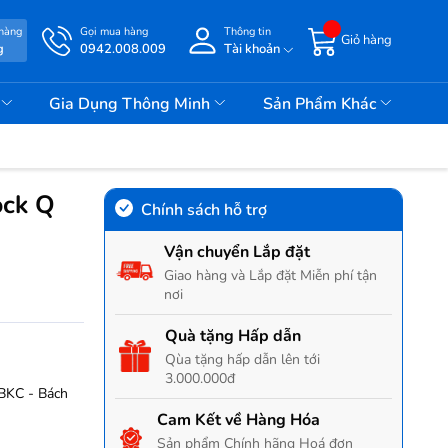
 hàng
Gọi mua hàng
Thông tin
Giỏ hàng
g
0942.008.009
Tài khoản
i
Gia Dụng Thông Minh
Sản Phẩm Khác
ock Q
Chính sách hỗ trợ
Vận chuyển Lắp đặt
Giao hàng và Lắp đặt Miễn phí tận
nơi
Quà tặng Hấp dẫn
Qùa tặng hấp dẫn lên tới
3.000.000đ
BKC - Bách
Cam Kết về Hàng Hóa
Sản phẩm Chính hãng Hoá đơn