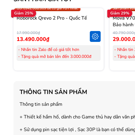
Trợ giá 300.000đ
Gọi 0942.008
Gọi 0942.008.009 để có giá TỐT nhất
Sản phẩm vừa
Giảm 25%
Giảm 29%
Roborock Qrevo 2 Pro - Quốc Tế
Mova V70 
Bảo hành 
17.990.000₫
40.790.000
13.490.000₫
29.000.
- Nhắn tin Zalo để có giá tốt hơn
- Nhắn tin 
- Tặng quà mở bán lên đến 3.000.000đ
- Tặng quà
- Tặng Voucher trị giá
300.000đ
khi mua
- Tặng Vouc
Laptop
Laptop
- Tặng Voucher trị giá
150.000đ
khi mua
- Tặng Vouc
Máy lọc Không khí
Máy lọc Kh
THÔNG TIN SẢN PHẨM
- Cam kết hàng mới 100%.
- Cam kết
- Lắp đặt, HDSD tại nhà nội thành Hà Nội,
- Lắp đặt,
Thông tin sản phẩm
Hồ Chí Minh
Hồ Chí Mi
- Vận chuyển Toàn Quốc.
- Vận chuy
+ Thiết kế hầm hố, dành cho Game thủ hay dân văn 
- Bảo hành 24 tháng chính hãng
- Bảo hành
+ Sử dụng pin sạc tiện lợi , Sạc 30P là bạn có thể dùn