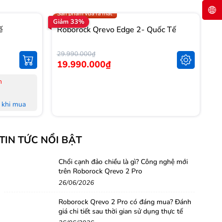
Trợ giá 1.000.000đ
Sản phẩm vừa ra mắt
Giảm 33%
Gi
ế
Roborock Qrevo Edge 2- Quốc Tế
R
T
29.990.000₫
14
19.990.000₫
1
n
-
-
khi mua
-
L
khi mua
-
TIN TỨC NỔI BẬT
M
 đủ Hoá
-
-
Chổi cạnh đảo chiều là gì? Công nghệ mới
trên Roborock Qrevo 2 Pro
nh Hà Nội,
H
26/06/2026
-
-
Roborock Qrevo 2 Pro có đáng mua? Đánh
g
giá chi tiết sau thời gian sử dụng thực tế