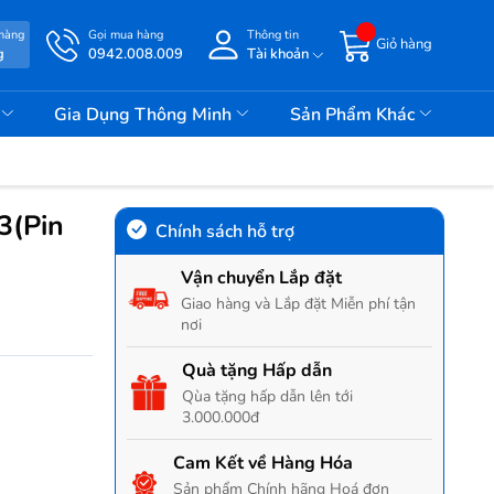
 hàng
Gọi mua hàng
Thông tin
Giỏ hàng
g
0942.008.009
Tài khoản
i
Gia Dụng Thông Minh
Sản Phẩm Khác
3(Pin
Chính sách hỗ trợ
Vận chuyển Lắp đặt
Giao hàng và Lắp đặt Miễn phí tận
nơi
Quà tặng Hấp dẫn
Qùa tặng hấp dẫn lên tới
3.000.000đ
Cam Kết về Hàng Hóa
Sản phẩm Chính hãng Hoá đơn