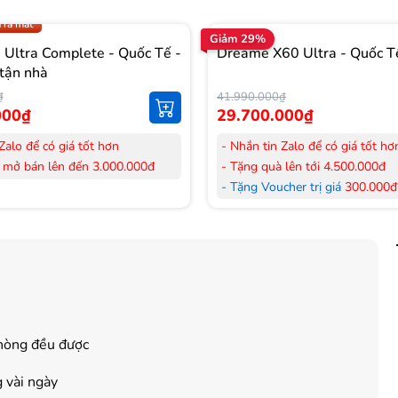
.009 để có giá TỐT nhất
 ra mắt
Giảm 29%
Ultra Complete - Quốc Tế -
Dreame X60 Ultra - Quốc T
tận nhà
₫
41.990.000₫
000₫
29.700.000₫
Zalo để có giá tốt hơn
- Nhắn tin Zalo để có giá tốt hơ
 mở bán lên đến 3.000.000đ
- Tặng quà lên tới 4.500.000đ
her trị giá
300.000đ
khi mua
- Tặng Voucher trị giá
300.000đ
Laptop
her trị giá
150.000đ
khi mua
- Tặng Voucher trị giá
150.000đ
ông khí
Máy lọc Không khí
 hàng mới 100%.
- Cam kết hàng mới 100%. Đầy
 HDSD tại nhà nội thành Hà Nội,
đơn VAT.
nh
- Lắp đặt, HDSD tại nhà nội thà
ển Toàn Quốc.
Hồ Chí Minh
phòng đều được
 36 tháng Chính hãng
- Vận chuyển Toàn Quốc.
- Bảo hành 24 tháng chính hãn
g vài ngày