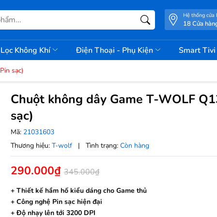
Hệ thống cửa
18 Cửa hàn
Lọc Không Khí
Điện Thoại - Phụ Kiện
Smart Tiv
in sạc)
Chuột không dây Game T-WOLF Q1
sạc)
Mã:
21031603
Thương hiệu:
T-wolf
|
Tình trạng:
Còn hàng
290.000₫
345.000₫
+ Thiết kế hầm hố kiểu dáng cho Game thủ
+ Công nghệ Pin sạc hiện đại
+ Độ nhạy lên tới 3200 DPI