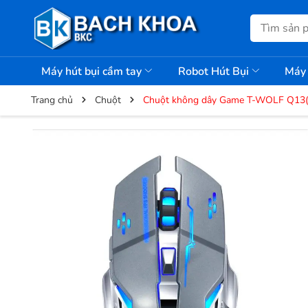
Máy hút bụi cầm tay
Robot Hút Bụi
Máy 
Trang chủ
Chuột
Chuột không dây Game T-WOLF Q13(P