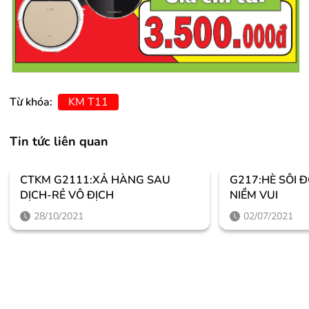
Từ khóa:
KM T11
Tin tức liên quan
CTKM G2111:XẢ HÀNG SAU
G217:HÈ SÔI
DỊCH-RẺ VÔ ĐỊCH
NIỀM VUI
28/10/2021
02/07/2021