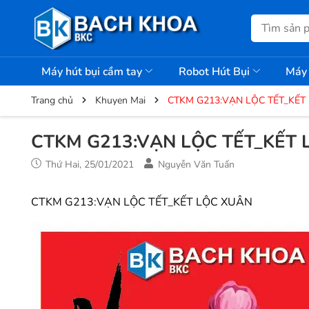
Máy hút bụi cầm tay
Robot Hút Bụi
Máy 
Trang chủ
Khuyen Mai
CTKM G213:VẠN LỘC TẾT_KẾT
CTKM G213:VẠN LỘC TẾT_KẾT 
Thứ Hai, 25/01/2021
Nguyễn Văn Tuấn
CTKM G213:VẠN LỘC TẾT_KẾT LỘC XUÂN