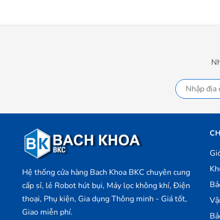
Nh
CH
Gi
Kh
Hệ thống cửa hàng Bach Khoa BKC chuyên cung
Bả
cấp sỉ, lẻ Robot hút bụi, Máy lọc không khí, Điện
thoại, Phụ kiện, Gia dụng Thông minh - Giá tốt,
Vậ
Giao miễn phí.
Bả