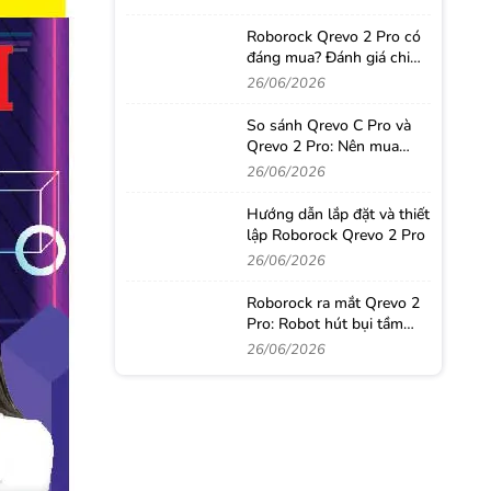
Roborock Qrevo 2 Pro có
đáng mua? Đánh giá chi
tiết sau thời gian sử dụng
26/06/2026
thực tế
So sánh Qrevo C Pro và
Qrevo 2 Pro: Nên mua
robot hút bụi nào?
26/06/2026
Hướng dẫn lắp đặt và thiết
lập Roborock Qrevo 2 Pro
26/06/2026
Roborock ra mắt Qrevo 2
Pro: Robot hút bụi tầm
trung với loạt công nghệ
26/06/2026
từ phân khúc cao cấp