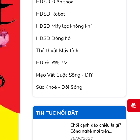
HDSD Điện thoại
HDSD Robot
HDSD Máy lọc không khí
HDSD Đồng hồ
Thủ thuật Máy tính
HD cài đặt PM
Mẹo Vặt Cuộc Sống - DIY
Sức Khoẻ - Đời Sống
TIN TỨC NỔI BẬT
Chổi cạnh đảo chiều là gì?
Công nghệ mới trên
Roborock Qrevo 2 Pro
26/06/2026