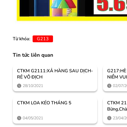
Từ khóa:
G213
Tin tức liên quan
CTKM G2111:XẢ HÀNG SAU DỊCH-
G217:HÈ
RẺ VÔ ĐỊCH
NIỀM VU
28/10/2021
02/07/
CTKM LOA KÉO THÁNG 5
CTKM 21
Bừng,Chà
04/05/2021
23/04/