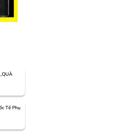
I_QUÀ
c Tế Phụ