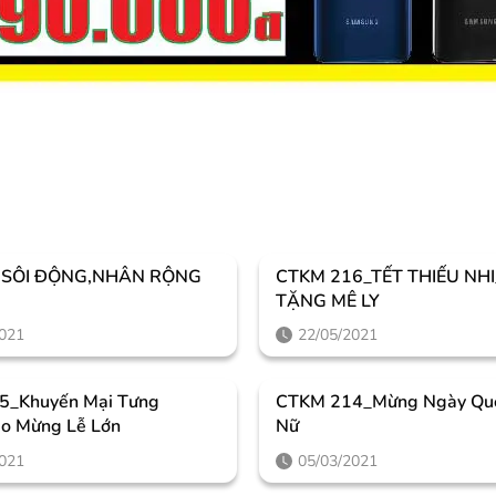
 SÔI ĐỘNG,NHÂN RỘNG
CTKM 216_TẾT THIẾU NH
I
TẶNG MÊ LY
2021
22/05/2021
5_Khuyến Mại Tưng
CTKM 214_Mừng Ngày Quố
o Mừng Lễ Lớn
Nữ
2021
05/03/2021