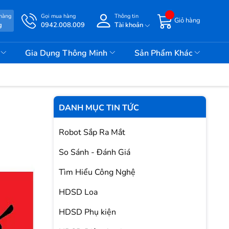
 hàng
Gọi mua hàng
Thông tin
Giỏ hàng
g
0942.008.009
Tài khoản
i
Gia Dụng Thông Minh
Sản Phẩm Khác
DANH MỤC TIN TỨC
Robot Sắp Ra Mắt
So Sánh - Đánh Giá
Tìm Hiểu Công Nghệ
HDSD Loa
HDSD Phụ kiện