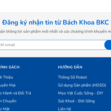
Đăng ký nhận tin từ Bách Khoa BKC
ận thông tin sản phẩm mới nhất và các chương trình khuyến m
ÍNH SÁCH
HƯỚNG DẪN
ới Thiệu
Thông Số Robot
uyến Mại
Sử dụng Sản phẩm (HDSD)
o Hành và Đổi Trả
Mẹo Vặt Cuộc Sống - DIY
n Chuyển
Sức Khoẻ - Đời Sống
o Mật
Liên hệ