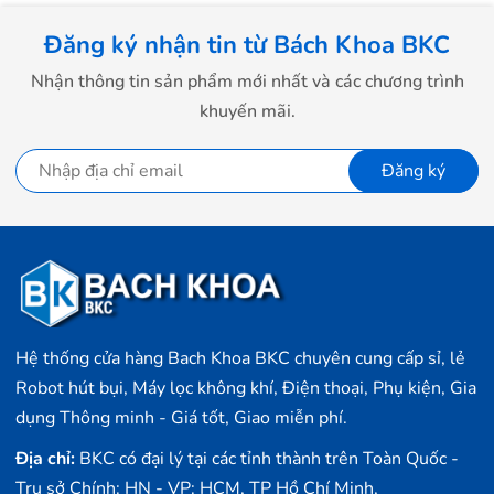
mua Laptop
mua Laptop
- Tặng Voucher trị giá
150.000đ
khi
- Tặng Voucher trị giá
150
Đăng ký nhận tin từ Bách Khoa BKC
mua Máy lọc Không khí
mua Máy lọc Không khí
Nhận thông tin sản phẩm mới nhất và các chương trình
- Cam kết hàng mới 100%.
- Cam kết hàng mới 100%
- Lắp đặt, HDSD tại nhà nội thành
- Lắp đặt, HDSD tại nhà n
khuyến mãi.
Trạm sạc đa năng của Dreame L20 Ultra đã được nâng
Hà Nội, Hồ Chí Minh
Hà Nội, Hồ Chí Minh
cấp để đáp ứng tối đa nhu cầu của người dùng. Với thiết
- Vận chuyển Toàn Quốc.
- Vận chuyển Toàn Quốc.
Đăng ký
kế tối ưu hơn so với các phiên bản trước, trạm sạc đa
- Bảo hành 24 tháng chính hãng
- Bảo hành 36 tháng Chí
năng này mang đến sự tiện lợi và hiệu quả trong quá
trình sạc và bảo quản robot hút bụi
Dreame
L20 Ultra.
Hệ thống cửa hàng Bach Khoa BKC chuyên cung cấp sỉ, lẻ
Robot hút bụi, Máy lọc không khí, Điện thoại, Phụ kiện, Gia
dụng Thông minh - Giá tốt, Giao miễn phí.
Địa chỉ:
BKC có đại lý tại các tỉnh thành trên Toàn Quốc -
Trụ sở Chính: HN - VP: HCM, TP Hồ Chí Minh,