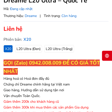
Dreame L20 Ultra – Quốc Tế
Mã:
Đang cập nhật
Thương hiệu:
Dreame
|
Tình trạng:
Còn hàng
Liên hệ
Phiên bản:
X20
X20
L20 Ultra (Đen)
L20 Ultra (Trắng)
GỌI (Zalo) 0942.008.009 ĐỂ CÓ GIÁ TỐT
NHẤT
Hàng hoá có Hoá đơn đầy đủ
Chứng chỉ Dreame chính hãng tại Việt nam
Giao hàng, Hướng dẫn sử dụng tận nơi
Vận chuyển Toàn Quốc.
Giảm thêm 200k cho khách hàng cũ
Giảm thêm 300k khi mua thêm các sản phẩm Gia dụng