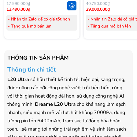
17.990.000₫
40.790.000₫
13.490.000₫
29.000.000₫
- Nhắn tin Zalo để có giá tốt hơn
- Nhắn tin Zalo để có giá 
- Tặng quà mở bán lên
- Tặng quà mở bán lên
đến 3.000.000đ
đến 3.000.000đ
- Tặng Voucher trị giá
300.000đ
khi
- Tặng Voucher trị giá
300
mua Laptop
mua Laptop
- Tặng Voucher trị giá
150.000đ
khi
- Tặng Voucher trị giá
150
THÔNG TIN SẢN PHẨM
mua Máy lọc Không khí
mua Máy lọc Không khí
Thông tin chi tiết
- Cam kết hàng mới 100%.
- Cam kết hàng mới 100%
- Lắp đặt, HDSD tại nhà nội thành
- Lắp đặt, HDSD tại nhà n
L20 Ultra
sở hữu thiết kế tinh tế, hiện đại, sang trọng,
Hà Nội, Hồ Chí Minh
Hà Nội, Hồ Chí Minh
được nâng cấp bởi công nghệ vượt trội tiên tiến, cùng
- Vận chuyển Toàn Quốc.
- Vận chuyển Toàn Quốc.
với thời gian hoạt động dài hơn, sử dụng công nghệ AI
- Bảo hành 24 tháng chính hãng
- Bảo hành 36 tháng Chí
thông minh.
Dreame
L20 Ultr
a cho khả năng làm sạch
nhanh, siêu mạnh mẽ với lực hút khủng 7000Pa, dung
lượng pin lớn 6400mAh, trạm sạc tự động hóa hoàn
toàn,…sẽ mang tới những trải nghiệm vệ sinh làm sạch