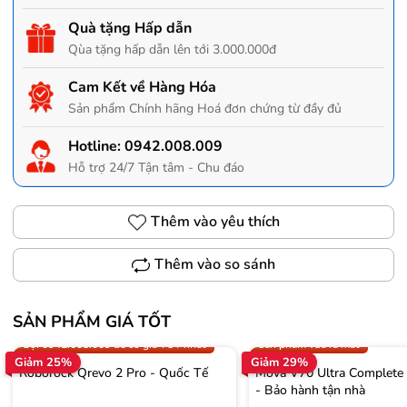
Quà tặng Hấp dẫn
Qùa tặng hấp dẫn lên tới 3.000.000đ
Cam Kết về Hàng Hóa
Sản phẩm Chính hãng Hoá đơn chứng từ đầy đủ
Hotline:
0942.008.009
Hỗ trợ 24/7 Tận tâm - Chu đáo
Thêm vào yêu thích
Thêm vào so sánh
SẢN PHẨM GIÁ TỐT
Trợ giá 300.000đ
Gọi 0942.008.009 để có giá T
Gọi 0942.008.009 để có giá TỐT nhất
Sản phẩm vừa ra mắt
Giảm 25%
Giảm 29%
Roborock Qrevo 2 Pro - Quốc Tế
Mova V70 Ultra Complete
- Bảo hành tận nhà