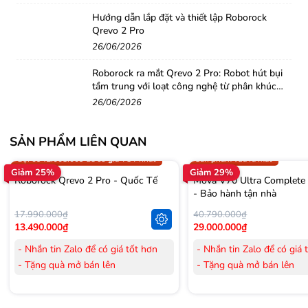
ngại vật chính xác ngay cả trong điều kiện ánh sáng yếu.
Camera AI
giám sát từ xa, đàm thoại 2 chiều.
Hướng dẫn lắp đặt và thiết lập Roborock
Qrevo 2 Pro
Viên pin dung lượng lớn 6400mAh
cho
khả năng hoạt
26/06/2026
động lâu dài và làm sạch trên diện tích lớn.
Kết nối và điều khiển từ xa qua App thông minh.
Roborock ra mắt Qrevo 2 Pro: Robot hút bụi
tầm trung với loạt công nghệ từ phân khúc
cao cấp
26/06/2026
SẢN PHẨM LIÊN QUAN
Trợ giá 300.000đ
Gọi 0942.008.009 để có giá T
Gọi 0942.008.009 để có giá TỐT nhất
Sản phẩm vừa ra mắt
Giảm 25%
Giảm 29%
Roborock Qrevo 2 Pro - Quốc Tế
Mova V70 Ultra Complete
- Bảo hành tận nhà
17.990.000₫
40.790.000₫
13.490.000₫
29.000.000₫
- Nhắn tin Zalo để có giá tốt hơn
- Nhắn tin Zalo để có giá 
- Tặng quà mở bán lên
- Tặng quà mở bán lên
đến 3.000.000đ
đến 3.000.000đ
- Tặng Voucher trị giá
300.000đ
khi
- Tặng Voucher trị giá
300