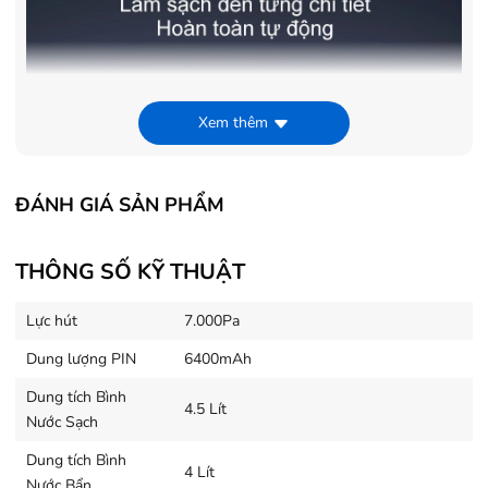
Xem thêm
ĐÁNH GIÁ SẢN PHẨM
THÔNG SỐ KỸ THUẬT
Lực hút
7.000Pa
Những đặc điểm nổi bật trên Dreame L20
Dung lượng PIN
6400mAh
Ultra
Dung tích Bình
4.5 Lít
Công nghệ MopExtend™
với cây lau nhà có thể tự động
Nước Sạch
mở rộng khi tiếp cận các góc, cạnh, lau sát tường <
Dung tích Bình
4 Lít
2mm.
Nước Bẩn