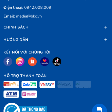
Điện thoại:
0942.008.009
Email:
media@bkc.vn
CHÍNH SÁCH
HƯỚNG DẪN
KẾT NỐI VỚI CHÚNG TÔI
Dreame L20 Ultra có dung lượng pin lớn 6400mAh
Với dung lượng pin khủng lên đến 6400mAh, robot hút
bụi lau nhà
Dreame L20 Ultra
có thể dọn dẹp trong
HỖ TRỢ THANH TOÁN
thời gian đến hơn
4 giờ (260 phút)
nếu chỉ lau hoặc hút
ở chế độ im lặng hoặc
3 giờ
nếu hút bụi và lau sàn đồng
thời ở chế độ im lặng.