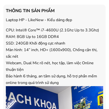
mua Laptop
mua Laptop
- Tặng Voucher trị giá
150.000đ
khi
- Tặng Voucher trị giá
150
THÔNG TIN SẢN PHẨM
mua Máy lọc Không khí
mua Máy lọc Không khí
- Cam kết hàng mới 100%.
- Cam kết hàng mới 100%
Laptop HP - LikeNew - Kiểu dáng đẹp
- Lắp đặt, HDSD tại nhà nội thành
- Lắp đặt, HDSD tại nhà n
CPU: Intel® Core™ i7-4600U (2.1Ghz Up to 3.3Ghz)
Hà Nội, Hồ Chí Minh
Hà Nội, Hồ Chí Minh
- Vận chuyển Toàn Quốc.
- Vận chuyển Toàn Quốc.
RAM: 8GB Up to 16GB DDR4
- Bảo hành 24 tháng chính hãng
- Bảo hành 36 tháng Chí
SSD: 240GB Khởi động cực nhanh
Màn hình: 14” inch, HD+ (1600x900), Chống cận thị,
sắc nét
Webcam, Dual Mic rõ nét, học tập, làm việc Online
thuận tiện
Bảo hành 6 tháng, an tâm sử dụng, hỗ trợ phần mềm
online trong quá trình sử dụng