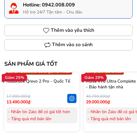
Hotline:
0942.008.009
Hỗ trợ 24/7 Tận tâm - Chu đáo
Thêm vào yêu thích
Thêm vào so sánh
SẢN PHẨM GIÁ TỐT
Trợ giá 300.000đ
Gọi 0942.008.009 để có giá T
Gọi 0942.008.009 để có giá TỐT nhất
Sản phẩm vừa ra mắt
Giảm 25%
Giảm 29%
Roborock Qrevo 2 Pro - Quốc Tế
Mova V70 Ultra Complete
- Bảo hành tận nhà
17.990.000₫
40.790.000₫
13.490.000₫
29.000.000₫
- Nhắn tin Zalo để có giá tốt hơn
- Nhắn tin Zalo để có giá 
- Tặng quà mở bán lên
- Tặng quà mở bán lên
đến 3.000.000đ
đến 3.000.000đ
- Tặng Voucher trị giá
300.000đ
khi
- Tặng Voucher trị giá
300