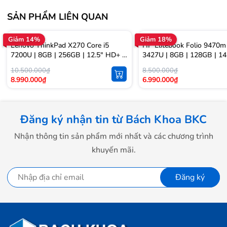
SẢN PHẨM LIÊN QUAN
Giảm 14%
Giảm 18%
Lenovo ThinkPad X270 Core i5
HP Elitebook Folio 9470m 
7200U | 8GB | 256GB | 12.5" HD+ |
3427U | 8GB | 128GB | 14
Win 11
Win 10
10.500.000₫
8.500.000₫
8.990.000₫
6.990.000₫
Đăng ký nhận tin từ Bách Khoa BKC
Nhận thông tin sản phẩm mới nhất và các chương trình
khuyến mãi.
Đăng ký