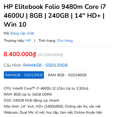
HP Elitebook Folio 9480m Core i7
4600U | 8GB | 240GB | 14" HD+ |
Win 10
Mã:
Đang cập nhật
Thương hiệu:
HP
|
Tình trạng:
Còn hàng
8.400.000₫
10.500.000₫
Cấu Hình:
RAM4GB - SSD120GB
RAM4GB - SSD120GB
RAM 8GB - SSD240GB
CPU: Intel® Core™ i7-4600U (2.1Ghz Up to 3.3Ghz)
RAM: 8GB Up to 16GB DDR4
SSD: 240GB Khởi động cực nhanh
Màn hình: 14” inch, HD+ (1600x900), Chống cận thị, sắc nét
Webcam, Dual Mic rõ nét, học tập, làm việc Online thuận tiện