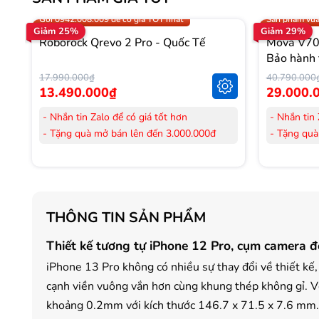
Trợ giá 300.000đ
Gọi 0942.008
Gọi 0942.008.009 để có giá TỐT nhất
Sản phẩm vừa
Giảm 25%
Giảm 29%
Roborock Qrevo 2 Pro - Quốc Tế
Mova V70 
Bảo hành 
17.990.000₫
40.790.000
13.490.000₫
29.000.
- Nhắn tin Zalo để có giá tốt hơn
- Nhắn tin 
- Tặng quà mở bán lên đến 3.000.000đ
- Tặng quà
- Tặng Voucher trị giá
300.000đ
khi mua
- Tặng Vouc
Laptop
Laptop
- Tặng Voucher trị giá
150.000đ
khi mua
- Tặng Vouc
Máy lọc Không khí
Máy lọc Kh
THÔNG TIN SẢN PHẨM
- Cam kết hàng mới 100%.
- Cam kết
- Lắp đặt, HDSD tại nhà nội thành Hà Nội,
- Lắp đặt,
Thiết kế tương tự iPhone 12 Pro, cụm camera đ
Hồ Chí Minh
Hồ Chí Mi
- Vận chuyển Toàn Quốc.
- Vận chuy
iPhone 13 Pro không có nhiều sự thay đổi về thiết kế
- Bảo hành 24 tháng chính hãng
- Bảo hành
cạnh viền vuông vắn hơn cùng khung thép không gỉ. V
khoảng 0.2mm với kích thước 146.7 x 71.5 x 7.6 mm.