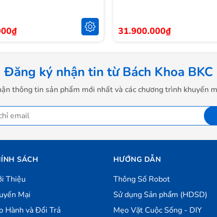
000₫
31.900.000₫
Đăng ký nhận tin từ Bách Khoa BKC
ận thông tin sản phẩm mới nhất và các chương trình khuyến m
tần số quét 120Hz, nhờ đó màn hình có thể làm mới từ
ẽ mang đến cho bạn những trải nghiệm hình ảnh tốt hơn,
ÍNH SÁCH
HƯỚNG DẪN
m phim, giải trí hoặc làm việc tốt hơn với smartphone.
ới Thiệu
Thông Số Robot
g động hơn, kể cả dưới ánh nắng mặt trời. Tấm nền màn
uyến Mại
Sử dụng Sản phẩm (HDSD)
sâu, màu trắng sáng.
o Hành và Đổi Trả
Mẹo Vặt Cuộc Sống - DIY