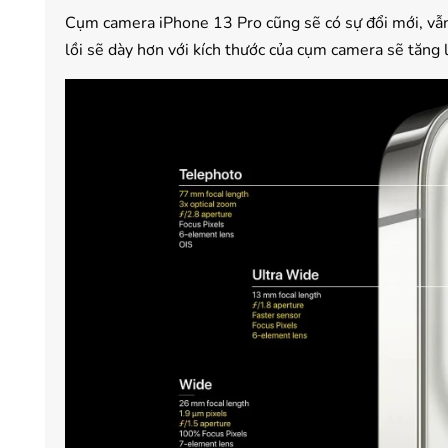
Cụm camera iPhone 13 Pro cũng sẽ có sự đổi mới, v
lồi sẽ dày hơn với kích thước của cụm camera sẽ tăng