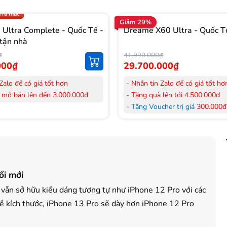
.009 để có giá TỐT nhất
 ra mắt
Giảm 29%
Ultra Complete - Quốc Tế -
Dreame X60 Ultra - Quốc T
tận nhà
₫
41.990.000₫
000₫
29.700.000₫
Zalo để có giá tốt hơn
- Nhắn tin Zalo để có giá tốt hơ
 mở bán lên đến 3.000.000đ
- Tặng quà lên tới 4.500.000đ
her trị giá
300.000đ
khi mua
- Tặng Voucher trị giá
300.000đ
Laptop
her trị giá
150.000đ
khi mua
- Tặng Voucher trị giá
150.000đ
ông khí
Máy lọc Không khí
 hàng mới 100%.
- Cam kết hàng mới 100%. Đầy
 HDSD tại nhà nội thành Hà Nội,
đơn VAT.
ổi mới
nh
- Lắp đặt, HDSD tại nhà nội thà
ển Toàn Quốc.
Hồ Chí Minh
, vẫn sở hữu kiểu dáng tương tự như iPhone 12 Pro với các
 36 tháng Chính hãng
- Vận chuyển Toàn Quốc.
ề kích thước, iPhone 13 Pro sẽ dày hơn iPhone 12 Pro
- Bảo hành 24 tháng chính hãn