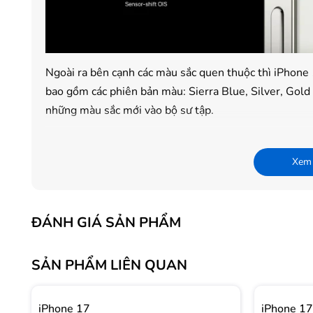
Ngoài ra bên cạnh các màu sắc quen thuộc thì iPhon
bao gồm các phiên bản màu: Sierra Blue, Silver, Gold 
những màu sắc mới vào bộ sư tập.
Màn hình 6.1 inch, màn hình OLED LTPO và tầ
Màn hình iPhone 13 Pro có phần notch tai thỏ nhỏ hơn
Xem
tối ưu hơn. Phần viền màn hình siêu mỏng giúp tăng gó
smartphone vẫn đảm bảo về độ nhỏ gọn để bạn dễ dàn
gốm cứng cáp, bảo vệ màn hình điện thoại.
ĐÁNH GIÁ SẢN PHẨM
SẢN PHẨM LIÊN QUAN
iPhone 17
iPhone 17