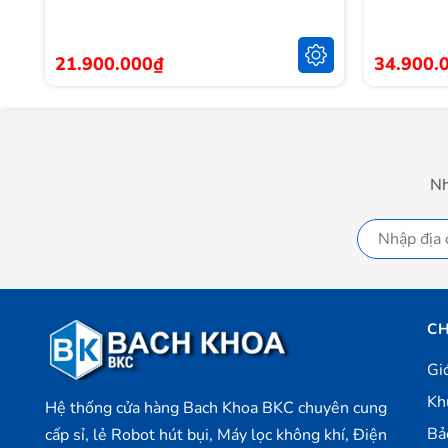
21.900.000₫
34.900.
Nh
Được trang bị màn hình OLED Super Retina XDR cùng 
10 đến 120 lần mỗi giây. Do đó, iP 13 Pro hứa hẹn s
CH
mượt mà hơn, thoải mái tận hưởng không gian game, xe
Gi
Công nghệ màn hình OLED giúp hiển thị nội dung sốn
Kh
Hệ thống cửa hàng Bach Khoa BKC chuyên cung
hình này cũng sở hữu độ tương phản lớn với màu đen 
Bả
cấp sỉ, lẻ Robot hút bụi, Máy lọc không khí, Điện