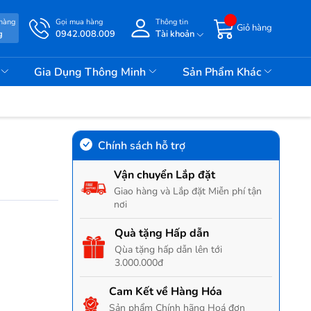
 hàng
Gọi mua hàng
Thông tin
Giỏ hàng
g
0942.008.009
Tài khoản
i
Gia Dụng Thông Minh
Sản Phẩm Khác
Chính sách hỗ trợ
Vận chuyển Lắp đặt
Giao hàng và Lắp đặt Miễn phí tận
nơi
Quà tặng Hấp dẫn
Qùa tặng hấp dẫn lên tới
3.000.000đ
Cam Kết về Hàng Hóa
Sản phẩm Chính hãng Hoá đơn