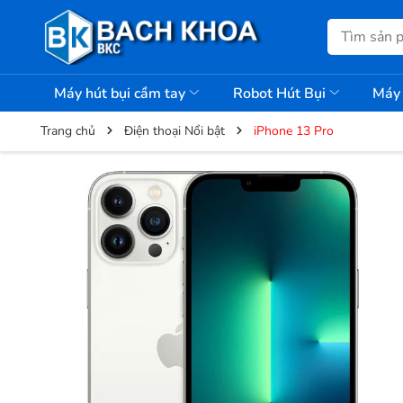
Máy hút bụi cầm tay
Robot Hút Bụi
Máy 
Trang chủ
Điện thoại Nổi bật
iPhone 13 Pro