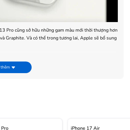
e 13 Pro cũng sở hữu những gam màu mới thời thượng hơn
và Graphite. Và có thể trong tương lai, Apple sẽ bổ sung
n số quét 120Hz
 so với iPhone 12 Pro vì vậy không gian hiển thị cũng sẽ
 thêm
c nhìn cho người dùng và với kích thước 6.1 inch,
g bỏ túi. Mặt trước máy còn được trang bị một tấm chắn
 Pro
iPhone 17 Air