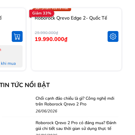
Trợ giá 1.000.000đ
Sản phẩm vừa ra mắt
Giảm 33%
Gi
ế
Roborock Qrevo Edge 2- Quốc Tế
R
T
29.990.000₫
14
19.990.000₫
1
n
-
-
khi mua
-
L
khi mua
-
TIN TỨC NỔI BẬT
M
 đủ Hoá
-
-
Chổi cạnh đảo chiều là gì? Công nghệ mới
trên Roborock Qrevo 2 Pro
nh Hà Nội,
H
26/06/2026
-
-
Roborock Qrevo 2 Pro có đáng mua? Đánh
g
giá chi tiết sau thời gian sử dụng thực tế