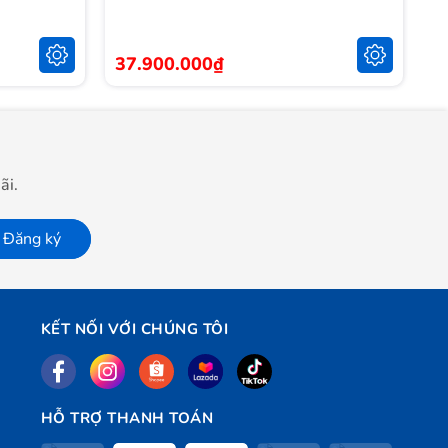
37.900.000₫
L
ãi.
Đăng ký
KẾT NỐI VỚI CHÚNG TÔI
HỖ TRỢ THANH TOÁN