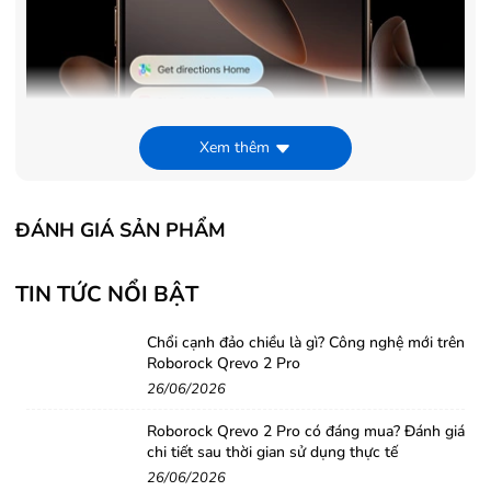
Xem thêm
ĐÁNH GIÁ SẢN PHẨM
TIN TỨC NỔI BẬT
Chổi cạnh đảo chiều là gì? Công nghệ mới trên
Roborock Qrevo 2 Pro
26/06/2026
Roborock Qrevo 2 Pro có đáng mua? Đánh giá
chi tiết sau thời gian sử dụng thực tế
26/06/2026
Điểm nhấn của iPhone 16 Pro chính là hệ thống trí tuệ