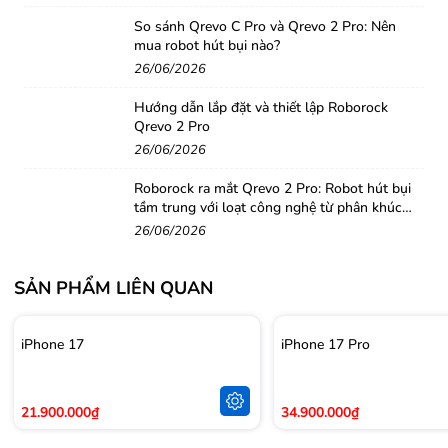
nhân tạo Apple mới, được tích hợp sâu vào hệ thống và
So sánh Qrevo C Pro và Qrevo 2 Pro: Nên
mua robot hút bụi nào?
các ứng dụng. Nhờ đó, điện thoại có thể hiểu và đáp ứng
26/06/2026
nhu cầu của bạn một cách thông minh và riêng tư. Bạn
có thể tìm kiếm ảnh cũ chỉ bằng mô tả, nhận gợi ý emoji
Hướng dẫn lắp đặt và thiết lập Roborock
Qrevo 2 Pro
phù hợp với ngữ cảnh, hay thậm chí tóm tắt email dài
26/06/2026
dòng chỉ trong vài giây.
Roborock ra mắt Qrevo 2 Pro: Robot hút bụi
Hiệu năng vượt trội với chip A18 Bionic
tầm trung với loạt công nghệ từ phân khúc
cao cấp
26/06/2026
SẢN PHẨM LIÊN QUAN
iPhone 17
iPhone 17 Pro
21.900.000₫
34.900.000₫