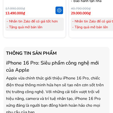
- Bảo hành tận nhà
17.990.000₫
40.790.000₫
13.490.000₫
29.000.000₫
- Nhắn tin Zalo để có giá tốt hơn
- Nhắn tin Zalo để có giá 
- Tặng quà mở bán lên
- Tặng quà mở bán lên
đến 3.000.000đ
đến 3.000.000đ
- Tặng Voucher trị giá
300.000đ
khi
- Tặng Voucher trị giá
300
mua Laptop
mua Laptop
- Tặng Voucher trị giá
150.000đ
khi
- Tặng Voucher trị giá
150
THÔNG TIN SẢN PHẨM
mua Máy lọc Không khí
mua Máy lọc Không khí
iPhone 16 Pro: Siêu phẩm công nghệ mới
- Cam kết hàng mới 100%.
- Cam kết hàng mới 100%
- Lắp đặt, HDSD tại nhà nội thành
- Lắp đặt, HDSD tại nhà n
của Apple
Hà Nội, Hồ Chí Minh
Hà Nội, Hồ Chí Minh
Apple vừa chính thức giới thiệu iPhone 16 Pro, chiếc
- Vận chuyển Toàn Quốc.
- Vận chuyển Toàn Quốc.
điện thoại thông minh hứa hẹn sẽ tạo nên cơn sốt trên
- Bảo hành 24 tháng chính hãng
- Bảo hành 36 tháng Chí
thị trường công nghệ. Với những cải tiến vượt trội về
hiệu năng, camera và trí tuệ nhân tạo, iPhone 16 Pro
xứng đáng là người bạn đồng hành hoàn hảo cho mọi
nhu cầu của bạn.