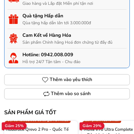
Giao hàng và Lắp đặt Miễn phí tận nơi
Quà tặng Hấp dẫn
Qùa tặng hấp dẫn lên tới 3.000.000đ
Cam Kết về Hàng Hóa
Sản phẩm Chính hãng Hoá đơn chứng từ đầy đủ
Hotline:
0942.008.009
Hỗ trợ 24/7 Tận tâm - Chu đáo
Thêm vào yêu thích
Thêm vào so sánh
SẢN PHẨM GIÁ TỐT
Trợ giá 300.000đ
Gọi 0942.008.009 để có giá T
Gọi 0942.008.009 để có giá TỐT nhất
Sản phẩm vừa ra mắt
Giảm 25%
Giảm 29%
Roborock Qrevo 2 Pro - Quốc Tế
Mova V70 Ultra Complete